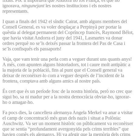
fixats. Poc li importava que Andorra no fos França, és que ho
ignorava,
ningunejant
les nostres institucions i els nostres
representants.
I quan a finals del 1942 el síndic Cairat, amb alguns membres del
Consell General, es va voler desplaçar a Perpinyà per portar la
quèstia al delegat permanent del Copríncep francès, Raymond Bélot,
que havia visitat Andorra el juny del 1941, Lasmartes va donar
ordres perquè no se’ls deixés passar la frontera del Pas de Casa i
se’ls confisqués els passaports!
Vaja, que vam tenir una perla com a veguer durant uns quants anys!
A més, com apunten alguns historiadors, tot i caure molt antipàtic a
la majoria de la població, fins al punt que el Consell general va
deixar de reconèixer-lo com a veguer després de l’incident de la
frontera, comptava amb alguns amics al nostre país.
És cert que és un període fosc de la nostra història, però no crec que
sigui bo, sa ni madur per a la nostra democràcia obviar-ho, ignorar-
ho o amagar-ho.
Fa pocs dies, la cancellera alemanya Angela Merkel va anar a visitar
el camp de concentració més gran dels nazis i situat a Polònia:
Auschwitz. Va ser un moment històric on públicament va reconèixer
que se sentia “profundament avergonyida pels crims terribles” que
havien comès els alemanys. Hi va afegir que la memòria dels crims