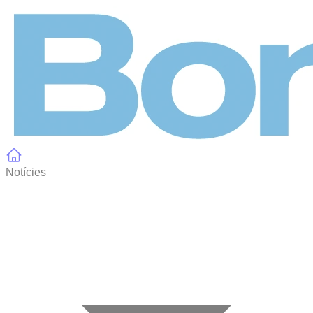
Panell de gestió de galetes
Notícies