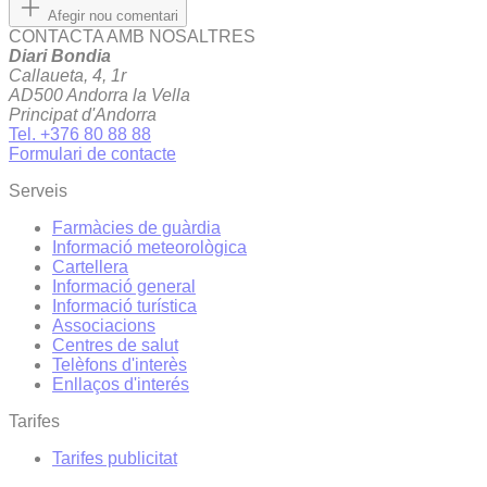
Afegir nou comentari
CONTACTA AMB NOSALTRES
Diari Bondia
Callaueta, 4, 1r
AD500 Andorra la Vella
Principat d'Andorra
Tel. +376 80 88 88
Formulari de contacte
Serveis
Farmàcies de guàrdia
Informació meteorològica
Cartellera
Informació general
Informació turística
Associacions
Centres de salut
Telèfons d'interès
Enllaços d'interés
Tarifes
Tarifes publicitat