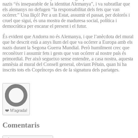
nazis “és inseparable de la identitat Alemanya”, i va subratllar que
els alemanys no defugen “la responsabilitat dels fets que van
ocórrer.” Una lliçó! Per a un Estat, assumir el passat, per dolorós i
cruel que sigui, és una mostra de maduresa social, política i
democràtica per encarar el present i el futur.
És evident que Andorra no és Alemanya, i que l’anècdota del mural
que he descrit està a anys llum del que va ocórrer a Europa amb els
nazis durant la Segona Guerra Mundial. Però humilment crec que
reconèixer i assumir fets i gests que van ocórrer al nostre país és
primordial. Per això segueixo sense entendre, a casa nostra, aquesta
amnèsia al mural del Consell general, obviant Pétain, quan hi ha
inscrits tots els Coprínceps des de la signatura dels pariatges.
❤️
M'agrada!
Comentaris