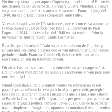
No tinc cap simpatia per aquest Copríncep, ans el contrari! El cert és
que després de ser un heroi de la Primera Guerra Mundial, a França
va passar a ser, quan l’Alemanya nazi va envair França el juny del
1940, un cap d’Estat titella i complaent amb Hitler.
Va estar al capdavant de l’Estat francès, que és com es va anomenar
França durant aquest període fosc fins a l’alliberament de París
l’agost del 1944. I el desembre del 1940 ens va enviar al Principat
un veguer de sinistre record: Émile Lasmartes.
És a dir, que el mariscal Pétain va exercir realment de Copríncep.
Encara més, les cartes diverses que es van intercanviar durant aquest
període el síndic Francesc Cairat i ell, fins i tot felicitant-se els
aniversaris, en són un testimoni fefaent.
Dit això, Lasmartes va ser, al meu entendre, un personatge nefast.
Era un veguer molt proper als nazis, i els andorrans el vam patir amb
totes les de la Llei.
Ningú contestarà el fet que aquest veguer va sobrepassar el seu
paper i que va utilitzar la seva posició al país per cobrir, protegir i
fins i tot col·laborar en totes les incursions que els nazis que estaven
al Pas de la Casa feien al Principat. Ja fos per generar por, per cercar
i arrestar refugiats polítics, famílies jueves que fugien de la barbàrie
nazi o simplement foragitar els oponents i contrabandistes que tenien