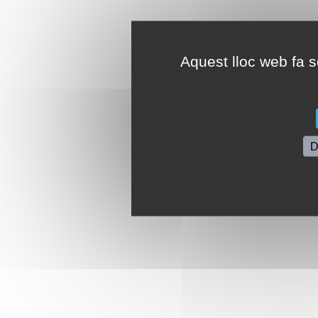
Aquest lloc web fa se
D