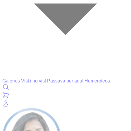
Galeries
Vist i no vist
Passava per aquí
Hemeroteca