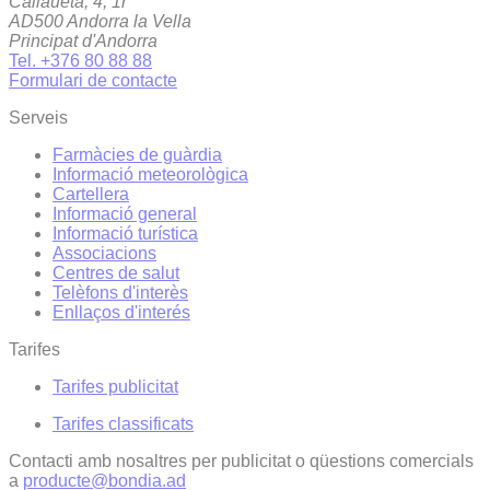
Callaueta, 4, 1r
AD500 Andorra la Vella
Principat d'Andorra
Tel. +376 80 88 88
Formulari de contacte
Serveis
Farmàcies de guàrdia
Informació meteorològica
Cartellera
Informació general
Informació turística
Associacions
Centres de salut
Telèfons d'interès
Enllaços d'interés
Tarifes
Tarifes publicitat
Tarifes classificats
Contacti amb nosaltres per publicitat o qüestions comercials
a
producte@bondia.ad