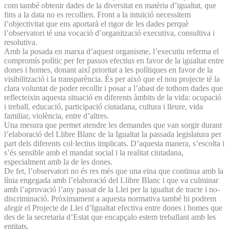
com també obtenir dades de la diversitat en matèria d’igualtat, que
fins a la data no es recollien. Front a la intuïció necessitem
l’objectivitat que ens aportarà el rigor de les dades perquè
l’observatori té una vocació d’organització executiva, consultiva i
resolutiva.
Amb la posada en marxa d’aquest organisme, l’executiu referma el
compromís polític per fer passos efectius en favor de la igualtat entre
dones i homes, donant així prioritat a les polítiques en favor de la
visibilització i la transparència. És per això que el nou projecte té la
clara voluntat de poder recollir i posar a l’abast de tothom dades que
reflecteixin aquesta situació en diferents àmbits de la vida: ocupació
i treball, educació, participació ciutadana, cultura i lleure, vida
familiar, violència, entre d’altres.
Una mesura que permet atendre les demandes que van sorgir durant
l’elaboració del Llibre Blanc de la Igualtat la passada legislatura per
part dels diferents col·lectius implicats. D’aquesta manera, s’escolta i
s’és sensible amb el mandat social i la realitat ciutadana,
especialment amb la de les dones.
De fet, l’observatori no és res més que una eina que continua amb la
línia engegada amb l’elaboració del Llibre Blanc i que va culminar
amb l’aprovació l’any passat de la Llei per la igualtat de tracte i no-
discriminació. Pròximament a aquesta normativa també hi podrem
afegir el Projecte de Llei d’Igualtat efectiva entre dones i homes que
des de la secretaria d’Estat que encapçalo estem treballant amb les
entitats.