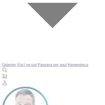
Galeries
Vist i no vist
Passava per aquí
Hemeroteca