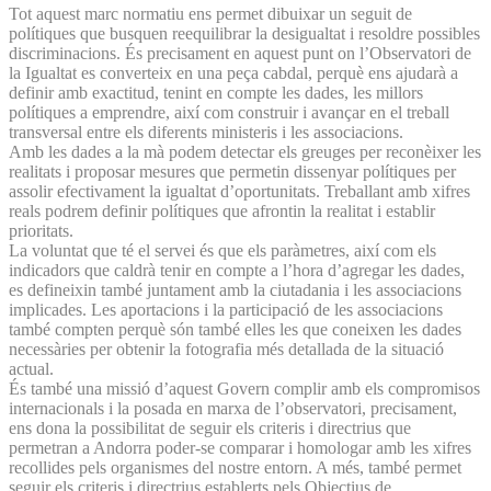
Tot aquest marc normatiu ens permet dibuixar un seguit de
polítiques que busquen reequilibrar la desigualtat i resoldre possibles
discriminacions. És precisament en aquest punt on l’Observatori de
la Igualtat es converteix en una peça cabdal, perquè ens ajudarà a
definir amb exactitud, tenint en compte les dades, les millors
polítiques a emprendre, així com construir i avançar en el treball
transversal entre els diferents ministeris i les associacions.
Amb les dades a la mà podem detectar els greuges per reconèixer les
realitats i proposar mesures que permetin dissenyar polítiques per
assolir efectivament la igualtat d’oportunitats. Treballant amb xifres
reals podrem definir polítiques que afrontin la realitat i establir
prioritats.
La voluntat que té el servei és que els paràmetres, així com els
indicadors que caldrà tenir en compte a l’hora d’agregar les dades,
es defineixin també juntament amb la ciutadania i les associacions
implicades. Les aportacions i la participació de les associacions
també compten perquè són també elles les que coneixen les dades
necessàries per obtenir la fotografia més detallada de la situació
actual.
És també una missió d’aquest Govern complir amb els compromisos
internacionals i la posada en marxa de l’observatori, precisament,
ens dona la possibilitat de seguir els criteris i directrius que
permetran a Andorra poder-se comparar i homologar amb les xifres
recollides pels organismes del nostre entorn. A més, també permet
seguir els criteris i directrius establerts pels Objectius de