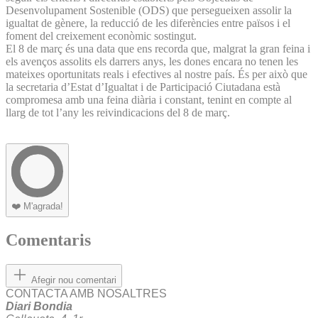
Desenvolupament Sostenible (ODS) que persegueixen assolir la
igualtat de gènere, la reducció de les diferències entre països i el
foment del creixement econòmic sostingut.
El 8 de març és una data que ens recorda que, malgrat la gran feina i
els avenços assolits els darrers anys, les dones encara no tenen les
mateixes oportunitats reals i efectives al nostre país. És per això que
la secretaria d’Estat d’Igualtat i de Participació Ciutadana està
compromesa amb una feina diària i constant, tenint en compte al
llarg de tot l’any les reivindicacions del 8 de març.
❤️
M'agrada!
Comentaris
Afegir nou comentari
CONTACTA AMB NOSALTRES
Diari Bondia