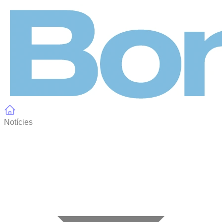
Panell de gestió de galetes
Notícies