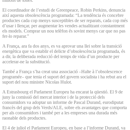
milions de tones.
El coordinador de l’estudi de Greenpeace, Robin Perkins, denuncia
així aquesta obsolescència programada: “La tendència és concebre
productes cada cop menys susceptibles de ser reparats, cada cop més
d’usar i llençar, per augmentar les vendes actualitzant constantment
els models. Comprar un nou telèfon és sovint menys car que no pas
fer-lo reparar.”
A França, ara fa dos anys, es va aprovar una llei sobre la transició
energètica que va establir el delicte d’obsolescència programada, és
a dir, la deliberada reducció del temps de vida d’un producte per
accelerar-ne la substitució.
També a França s’ha creat una associació –Halte à l’obsolescence
programée– que tenia el suport del govern socialista i ha rebut ara el
suport del nou ministre Nicolas Hulot.
A Estrasbourg el Parlament Europeu ha encarat la qüestió. El 9 de
juny la comissió del mercat interior i de la protecció dels
consumidors va adoptar un informe de Pascal Durand, eurodiputat
francès del grup dels Verds/ALE, sobre els avantatges que comporta
per als consumidors i també per a les empreses una durada més
raonable dels productes.
El 4 de juliol el Parlament Europeu, en base a l’informe Durand, va