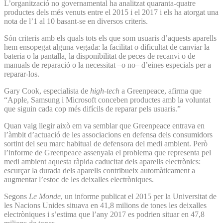
L’organització no governamental ha analitzat quaranta-quatre
productes dels més venuts entre el 2015 i el 2017 i els ha atorgat una
nota de l’1 al 10 basant-se en diversos criteris.
Són criteris amb els quals tots els que som usuaris d’aquests aparells
hem ensopegat alguna vegada: la facilitat o dificultat de canviar la
bateria o la pantalla, la disponibilitat de peces de recanvi o de
manuals de reparació o la necessitat –o no– d’eines especials per a
reparar-los.
Gary Cook, especialista de
high-tech
a Greenpeace, afirma que
“Apple, Samsung i Microsoft conceben productes amb la voluntat
que siguin cada cop més difícils de reparar pels usuaris.”
Quan vaig llegir això em va semblar que Greenpeace entrava en
l’àmbit d’actuació de les associacions en defensa dels consumidors
sortint del seu marc habitual de defensora del medi ambient. Però
l’informe de Greenpeace assenyala el problema que representa pel
medi ambient aquesta ràpida caducitat dels aparells electrònics:
escurçar la durada dels aparells contribueix automàticament a
augmentar l’estoc de les deixalles electròniques.
Segons
Le Monde
, un informe publicat el 2015 per la Universitat de
les Nacions Unides situava en 41,8 milions de tones les deixalles
electròniques i s’estima que l’any 2017 es podrien situar en 47,8