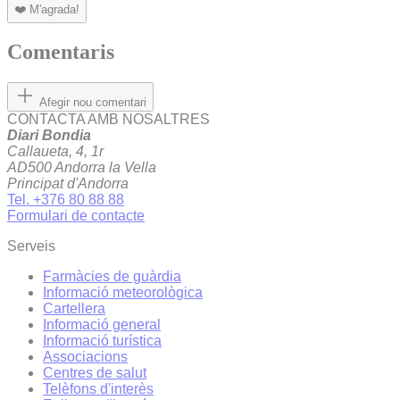
❤️
M'agrada!
Comentaris
Afegir nou comentari
CONTACTA AMB NOSALTRES
Diari Bondia
Callaueta, 4, 1r
AD500 Andorra la Vella
Principat d'Andorra
Tel. +376 80 88 88
Formulari de contacte
Serveis
Farmàcies de guàrdia
Informació meteorològica
Cartellera
Informació general
Informació turística
Associacions
Centres de salut
Telèfons d'interès