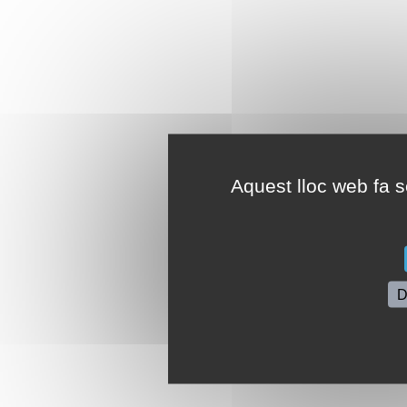
Aquest lloc web fa se
D