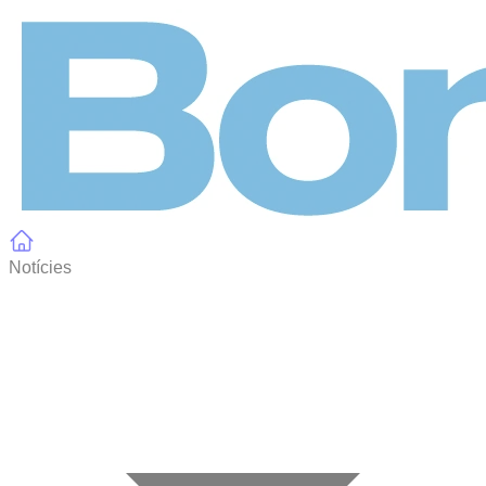
Panell de gestió de galetes
Notícies