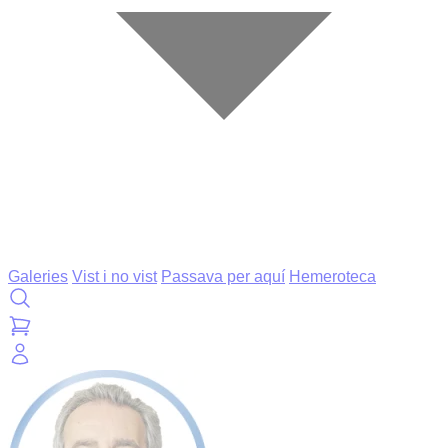
Galeries
Vist i no vist
Passava per aquí
Hemeroteca