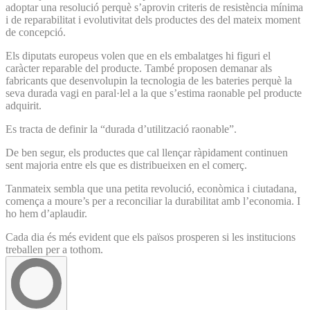
adoptar una resolució perquè s’aprovin criteris de resistència mínima
i de reparabilitat i evolutivitat dels productes des del mateix moment
de concepció.
Els diputats europeus volen que en els embalatges hi figuri el
caràcter reparable del producte. També proposen demanar als
fabricants que desenvolupin la tecnologia de les bateries perquè la
seva durada vagi en paral·lel a la que s’estima raonable pel producte
adquirit.
Es tracta de definir la “durada d’utilització raonable”.
De ben segur, els productes que cal llençar ràpidament continuen
sent majoria entre els que es distribueixen en el comerç.
Tanmateix sembla que una petita revolució, econòmica i ciutadana,
comença a moure’s per a reconciliar la durabilitat amb l’economia. I
ho hem d’aplaudir.
Cada dia és més evident que els països prosperen si les institucions
treballen per a tothom.