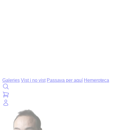
Galeries
Vist i no vist
Passava per aquí
Hemeroteca