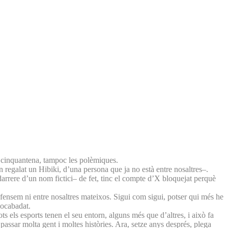
 cinquantena, tampoc les polèmiques.
 regalat un Hibiki, d’una persona que ja no està entre nosaltres–.
arrere d’un nom fictici– de fet, tinc el compte d’X bloquejat perquè
fensem ni entre nosaltres mateixos. Sigui com sigui, potser qui més he
bocabadat.
 els esports tenen el seu entorn, alguns més que d’altres, i això fa
t passar molta gent i moltes històries. Ara, setze anys després, plega