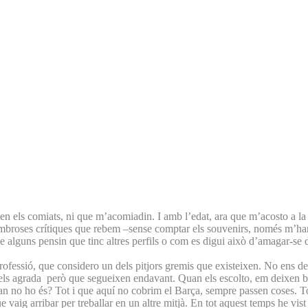
 els comiats, ni que m’acomiadin. I amb l’edat, ara que m’acosto a la
s nombroses crítiques que rebem –sense comptar els souvenirs, només m’han
 alguns pensin que tinc altres perfils o com es digui això d’amagar-se d
fessió, que considero un dels pitjors gremis que existeixen. No ens de
s els agrada però que segueixen endavant. Quan els escolto, em deixen 
an no ho és? Tot i que aquí no cobrim el Barça, sempre passen coses. Tots
e vaig arribar per treballar en un altre mitjà. En tot aquest temps he vis