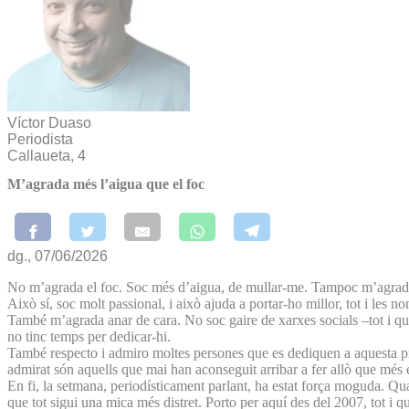
Víctor Duaso
Periodista
Callaueta, 4
M’agrada més l’aigua que el foc
dg., 07/06/2026
No m’agrada el foc. Soc més d’aigua, de mullar-me. Tampoc m’agraden
Això sí, soc molt passional, i això ajuda a portar-ho millor, tot i le
També m’agrada anar de cara. No soc gaire de xarxes socials –tot i que
no tinc temps per dedicar-hi.
També respecto i admiro moltes persones que es dediquen a aquesta pro
admirat són aquells que mai han aconseguit arribar a fer allò que mé
En fi, la setmana, periodísticament parlant, ha estat força moguda. Qu
que tot sigui una mica més distret. Porto per aquí des del 2007, tot i qu