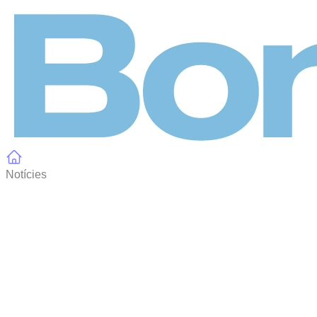
Panell de gestió de galetes
Notícies