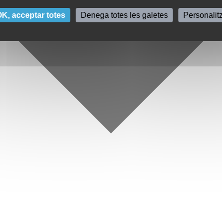
K, acceptar totes
Denega totes les galetes
Personalit