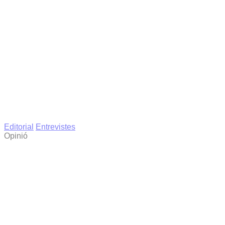
Editorial
Entrevistes
Opinió