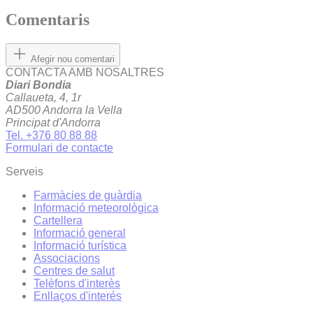
Comentaris
Afegir nou comentari
CONTACTA AMB NOSALTRES
Diari Bondia
Callaueta, 4, 1r
AD500 Andorra la Vella
Principat d'Andorra
Tel. +376 80 88 88
Formulari de contacte
Serveis
Farmàcies de guàrdia
Informació meteorològica
Cartellera
Informació general
Informació turística
Associacions
Centres de salut
Telèfons d'interès
Enllaços d'interés