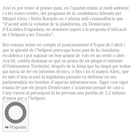
Així es pot veure al primer punt, en l’apartat relatiu al medi ambient
i a les zones verdes, del programa de la candidatura liderada per
Miquel Aleix i Núria Barquín on s’afirma amb contundència que
“d’acord amb la voluntat de la plataforma, els Demòcrates
d’Escaldes-Engordany no donarem suport a la proposta d’ubicació
de l’heliport a les Tresoles”.
Res estrany tenint en compte el posicionament d’Espot de l’abril i
que la qüestió de l’heliport preocupa bona part de la ciutadania
escaldenca i pot suposar un bon grapat de vots en un sentit o altre.
Ara bé, caldria demanar-se què en pensa de tot plegat el ministre
d’Ordenament Territorial, després de la feina que ha tingut per trobar
qui havia de fer els informes tècnics, o fins i tot el mateix Aleix, que
en més d’una ocasió la legislatura passada va defensar en seu
parlamentària les bondats d’aquesta infraestructura. Sigui com sigui
estaria bé que els propis Demòcrates s’aclarissin perquè de cara a
l’any vinent al pressupost hi ha prevista una partida de 5,2 milions
d’euros per a l’heliport.
❤️
M'agrada!