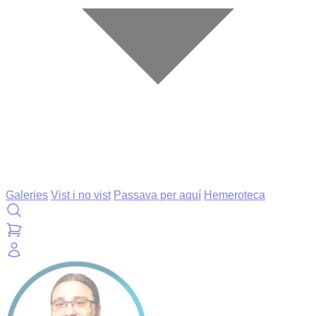
Galeries
Vist i no vist
Passava per aquí
Hemeroteca