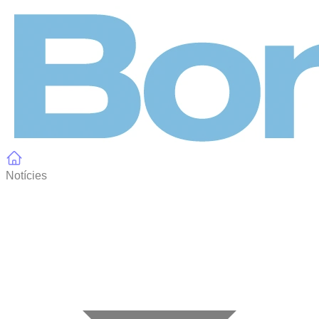
Panell de gestió de galetes
Notícies