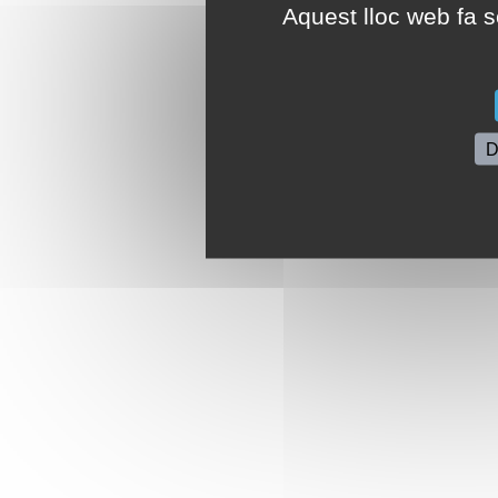
Aquest lloc web fa se
D