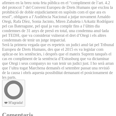
afirmen en la breu nota feta pública en el “compliment de l’art. 4.2
del protocol 7 del Conveni Europeu de Drets Humans que exclou la
prohibició de doble enjudiciament en supòsits com el que ara es
resol”, obliguen a l’Audiència Nacional a jutjar novament Arnaldo
Otegi, Rafa Díez, Sonia Jacinto, Miren Zabaleta i Arkaitz Rodríguez
pel cas Bateragune, pel qual ja van complir fins a l’últim dia
condemnes de 31 anys de presó en total, una condemna anul·lada
pel TEDH, que va considerar vulnerat el dret d’Otegi i els altres
condemnats de tenir un jutge imparcial.
Serà la primera vegada que es repeteix un judici anul·lat pel Tribunal
Europeu de Drets Humans, des que el 2015 es va legislar com
aplicar-ne les sentències, i després que el mateix Suprem tanqués el
cas en compliment de la sentència d’Estrasburg que va dictaminar
que Otegi i seus companys no van tenir un judici just. I ho serà arran
que l’ultra togat Marchena demanés el setembre passat una revisió
de la causa i obrís aquesta possibilitat demanant el posicionament de
les parts.
❤️
M'agrada!
Comentaris