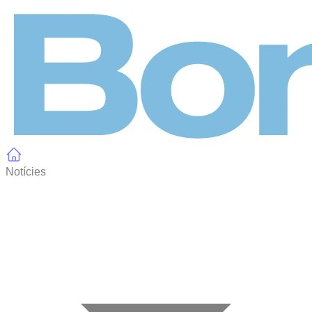
Panell de gestió de galetes
Notícies