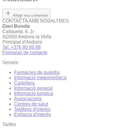
Afegir nou comentari
CONTACTA AMB NOSALTRES
Diari Bondia
Callaueta, 4, 1r
AD500 Andorra la Vella
Principat d'Andorra
Tel. +376 80 88 88
Formulari de contacte
Serveis
Farmàcies de guàrdia
Informació meteorològica
Cartellera
Informació general
Informació turística
Associacions
Centres de salut
Telèfons d'interès
Enllaços d'interés
Tarifes