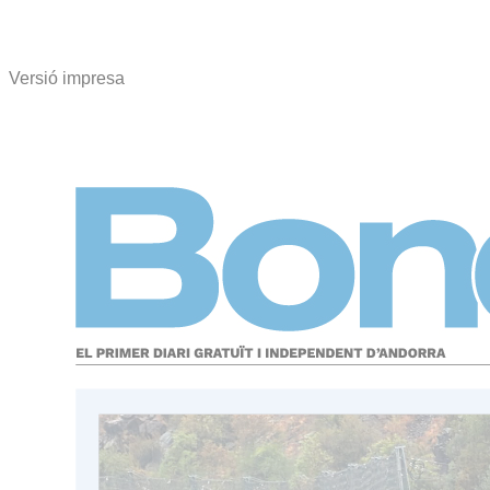
Versió impresa