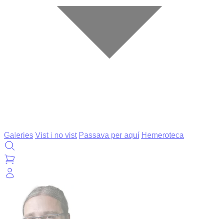
Galeries
Vist i no vist
Passava per aquí
Hemeroteca