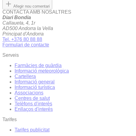
Afegir nou comentari
CONTACTA AMB NOSALTRES
Diari Bondia
Callaueta, 4, 1r
AD500 Andorra la Vella
Principat d'Andorra
Tel. +376 80 88 88
Formulari de contacte
Serveis
Farmàcies de guàrdia
Informació meteorològica
Cartellera
Informació general
Informació turística
Associacions
Centres de salut
Telèfons d'interès
Enllaços d'interés
Tarifes
Tarifes publicitat