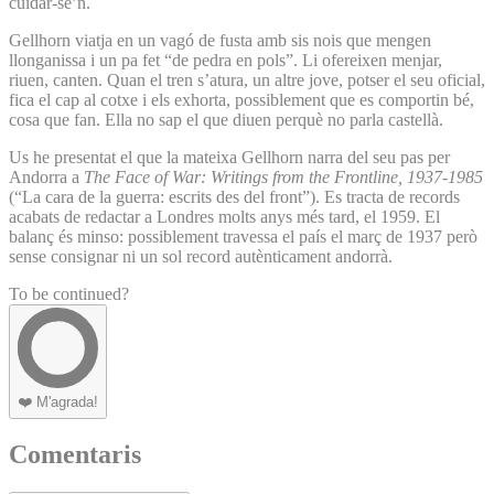
cuidar-se’n.
Gellhorn viatja en un vagó de fusta amb sis nois que mengen
llonganissa i un pa fet “de pedra en pols”. Li ofereixen menjar,
riuen, canten. Quan el tren s’atura, un altre jove, potser el seu oficial,
fica el cap al cotxe i els exhorta, possiblement que es comportin bé,
cosa que fan. Ella no sap el que diuen perquè no parla castellà.
Us he presentat el que la mateixa Gellhorn narra del seu pas per
Andorra a
The Face of War: Writings from the Frontline, 1937-1985
(“La cara de la guerra: escrits des del front”). Es tracta de records
acabats de redactar a Londres molts anys més tard, el 1959. El
balanç és minso: possiblement travessa el país el març de 1937 però
sense consignar ni un sol record autènticament andorrà.
To be continued?
❤️
M'agrada!
Comentaris