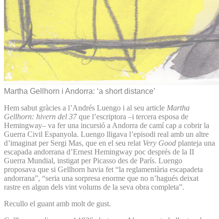
Martha Gellhorn i Andorra: ‘a short distance’
Hem sabut gràcies a l’Andrés Luengo i al seu article
Martha
Gellhorn: hivern del 37
que l’escriptora –i tercera esposa de
Hemingway– va fer una incursió a Andorra de camí cap a cobrir la
Guerra Civil Espanyola. Luengo lligava l’episodi real amb un altre
d’imaginat per Sergi Mas, que en el seu relat
Very Good
planteja una
escapada andorrana d’Ernest Hemingway poc després de la II
Guerra Mundial, instigat per Picasso des de París. Luengo
proposava que si Gellhorn havia fet “la reglamentària escapadeta
andorrana”, “seria una sorpresa enorme que no n’hagués deixat
rastre en algun dels vint volums de la seva obra completa”.
Recullo el guant amb molt de gust.