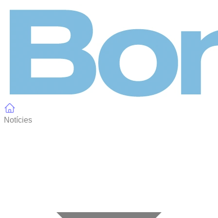
Panell de gestió de galetes
Notícies