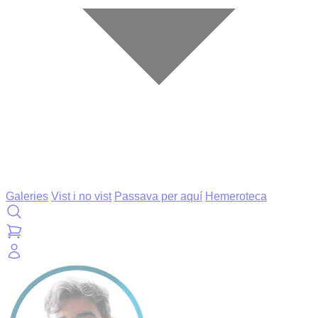
Galeries
Vist i no vist
Passava per aquí
Hemeroteca