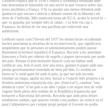
Gellhorn explica que el 1936 s’estava a Alemanya treballant amb
una determinació miserable en una novel·la que versava sobre uns
joves pacifistes a França. S’hi va quedar uns mesos debatent amb
qualsevol que encara s’atrevís a debatre entorn de la llibertat i els
drets de l’individu. Més endavant torna als EUA, acaba la novel·la –
que va guardar per sempre més al calaix– i va fent via cap a
Espanya: ha deixat de ser una pacifista per esdevenir una
antifeixista.
Gellhorn narra com l’hivern del 1937 les democràcies occidentals
havien proclamat la doctrina de la no-intervenció, que significava
simplement que ni persones ni subministraments podien passar
lliurement al territori republicà d’Espanya. Recorre a les autoritats
franceses a París per obtenir els segells o papers necessaris per sortir
del país. Retrata el
fonctionnaire
francès com un bàrbar amb
certificat: seu, fent el sord, rere una reixa, gratant el paper amb una
ploma governamental esmolada de tinta pàl·lida. Li sembla no
haver-se’n sortit gaire bé amb el paio, ja que tan sols recorda
estudiar un mapa, agafar un tren, baixar a l’estació més propera a la
frontera andorrano-espanyola (sic, per -
francesa
?), caminar “una
distància curta” d’un país a un altre i pujar a un segon tren de vells
vagons freds plens dels soldats de la República Espanyola que
tornaven a Barcelona del permís. Recorda que amb prou feines
semblaven soldats, que anaven vestits com podien: un exèrcit en el
qual t’alimentaves per compte propi perquè el Govern no podia