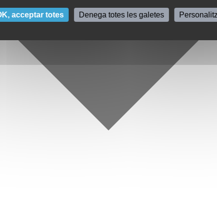
K, acceptar totes
Denega totes les galetes
Personalit