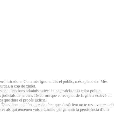
 ensinistradora. Com més ignorant és el públic, més aplaudeix. Més
surdes, a cop de xiulet.
s adjudicacions administratives i una justícia amb color polític.
judicials de tercers. De forma que el receptor de la galeta esdevé un
ps que dura el procés judicial.
í. És evident que l’exagerada obra que s’està fent no te res a veure amb
ès als qui remenen vots a Canillo per garantir la persistència d’una