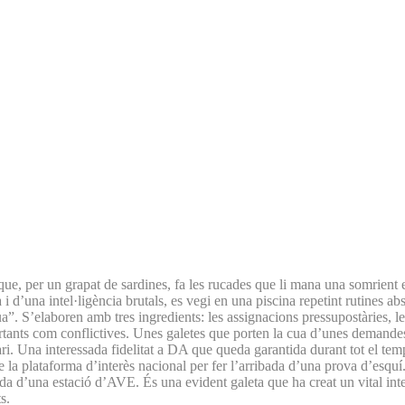
que, per un grapat de sardines, fa les rucades que li mana una somrient
i d’una intel·ligència brutals, es vegi en una piscina repetint rutines ab
a”. S’elaboren amb tres ingredients: les assignacions pressupostàries, le
tants com conflictives. Unes galetes que porten la cua d’unes demandes 
ari. Una interessada fidelitat a DA que queda garantida durant tot el tem
 de la plataforma d’interès nacional per fer l’arribada d’una prova d’esqu
da d’una estació d’AVE. És una evident galeta que ha creat un vital inter
s.