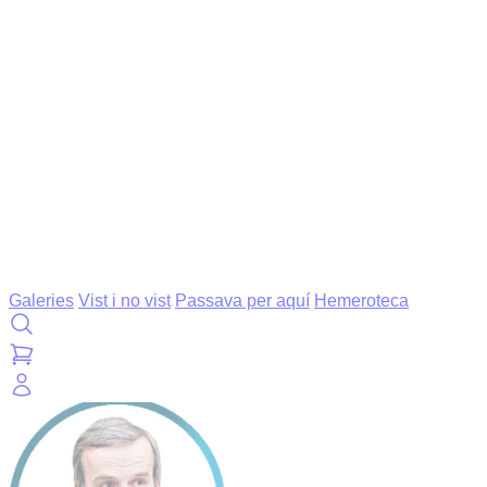
Galeries
Vist i no vist
Passava per aquí
Hemeroteca