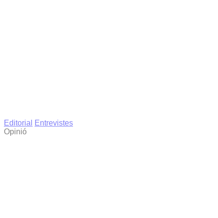
Editorial
Entrevistes
Opinió