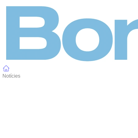
Panell de gestió de galetes
Notícies