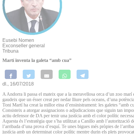
Eusebi Nomen
Exconseller general
Tribuna
Martí inventa la galeta “amb cua”
dl., 16/07/2018
A Andorra li passa el mateix que a la meravellosa orca d’un zoo marí 
gaudeix que un ésser creat per nedar lliure pels oceans, d’una potència 
Toni Martí ha creat la millor eina d’ensinistrament: les galetes “amb cu
Consisteix a atorgar assignacions o adjudicacions que siguin tan impor
actiu defensor de DA per tenir una justícia amb el color polític necess
Aquesta és l’estratègia que s’ha utilitzat a Canillo amb l’autorització
l’arribada d’una prova d’esquí. Te unes bigues més pròpies de l’arriba
justícia amb un determinat color polític mentre durin els plets provocat