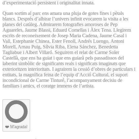
d’experimentació persistent i originalitat innata.
Quan sortim al parc ens amara una pluja de gotes fines i pètals
blancs. Després d’albirar l’univers infinit evocarem la visita a les
planes del catàleg. Admirarem fotografies amoroses de Pep
Aguareles, Jaume Blassi, Eduard Comellas i Àlex Tena. Llegirem
escrits de reconeixement de Josep Maria Cadena, Jaume Casal i
Vall, Estephanie Chinea, Ester Fenoll, Andrés Luengo, Antoni
Morell, Arnau Puig, Sílvia Riba, Elena Sánchez, Benedetta
Tagliabue i Albert Villaró. Seguirem el relat de Carme Soler
Castellà, que ens ha guiat i que ens guiarà pels passadissos del
laberint simbòlic de significants reals i significats imaginats que
exterioritzen interioritats. I agrairem la cessió d’obres de particulars i
entitats, la magnífica feina de l’equip d’Acció Cultural, el suport
incondicional de Carme Tinturé, l’acompanyament decisiu de
familiars i amics, el coratge immens de l’artista.
❤️
M'agrada!