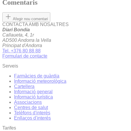
Comentaris
Afegir nou comentari
CONTACTA AMB NOSALTRES
Diari Bondia
Callaueta, 4, 1r
AD500 Andorra la Vella
Principat d'Andorra
Tel. +376 80 88 88
Formulari de contacte
Serveis
Farmàcies de guàrdia
Informació meteorològica
Cartellera
Informació general
Informació turística
Associacions
Centres de salut
Telèfons d'interès
Enllaços d'interés
Tarifes