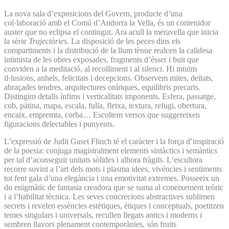
La nova sala d’exposicions del Govern, producte d’una
col·laboració amb el Comú d’Andorra la Vella, és un contenidor
auster que no eclipsa el contingut. Ara acull la meravella que inicia
la sèrie
Trajectòries
. La disposició de les peces dins els
compartiments i la distribució de la llum tènue realcen la calidesa
intimista de les obres exposades, fragments d’ésser i buit que
conviden a la meditació, al recolliment i al silenci. Hi intuïm
il·lusions, anhels, felicitats i decepcions. Observem mites, deïtats,
abraçades tendres, arquitectures oníriques, equilibris precaris.
Distingim detalls ínfims i verticalitats imponents. Esfera, passatge,
cub, pàtina, mapa, escala, fulla, fletxa, textura, refugi, obertura,
encaix, empremta, corba… Escoltem versos que suggereixen
figuracions delectables i punyents.
L’expressió de Judit Gaset Flinch té el caràcter i la força d’inspiració
de la poesia: conjuga magistralment elements sintàctics i semàntics
per tal d’aconseguir unitats sòlides i alhora fràgils. L’escultora
recorre sovint a l’art dels mots i plasma idees, vivències i sentiments
tot fent gala d’una elegància i una emotivitat extremes. Posseeix un
do enigmàtic de fantasia creadora que se suma al coneixement teòric
i a l’habilitat tècnica. Les seves concrecions abstractives sublimen
secrets i revelen essències estètiques, ètiques i conceptuals, poetitzen
temes singulars i universals, recullen llegats antics i moderns i
sembren llavors plenament contemporànies, són fruits