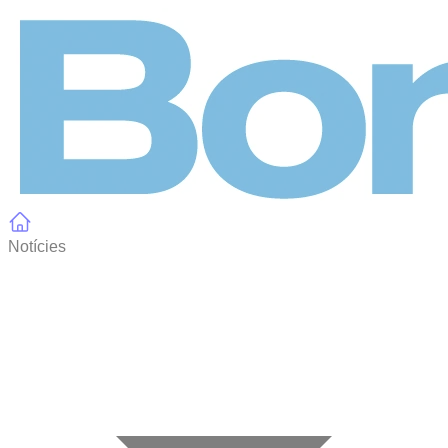
Panell de gestió de galetes
Notícies