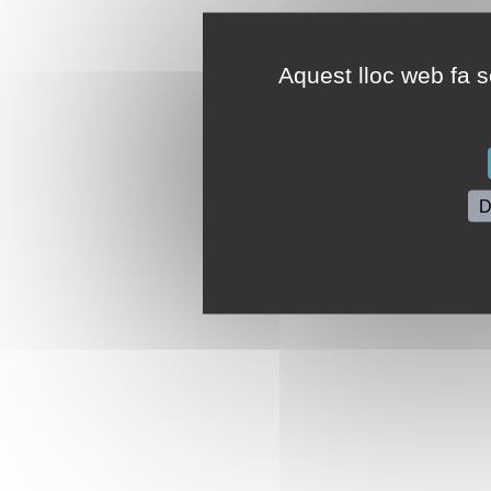
Aquest lloc web fa se
D