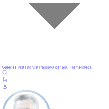
Galeries
Vist i no vist
Passava per aquí
Hemeroteca