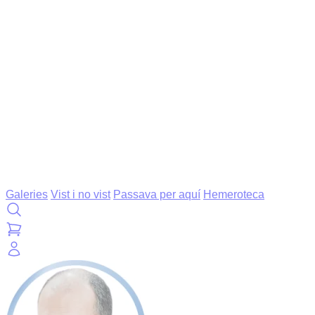
Galeries
Vist i no vist
Passava per aquí
Hemeroteca