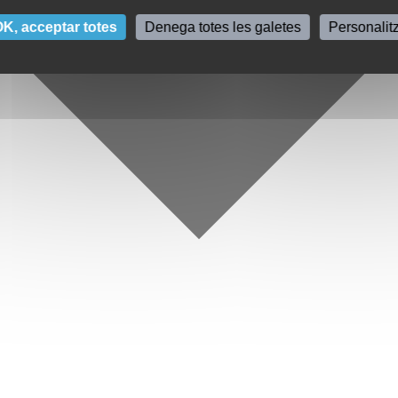
K, acceptar totes
Denega totes les galetes
Personalit