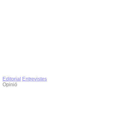
Editorial
Entrevistes
Opinió