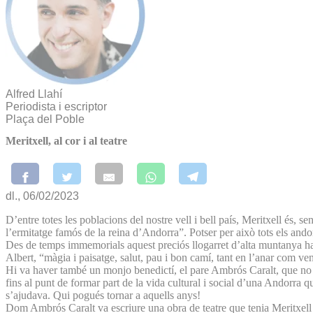
Alfred Llahí
Periodista i escriptor
Plaça del Poble
Meritxell, al cor i al teatre
dl., 06/02/2023
D’entre totes les poblacions del nostre vell i bell país, Meritxell és,
l’ermitatge famós de la reina d’Andorra”. Potser per això tots els ando
Des de temps immemorials aquest preciós llogarret d’alta muntanya ha es
Albert, “màgia i paisatge, salut, pau i bon camí, tant en l’anar com ven
Hi va haver també un monjo benedictí, el pare Ambrós Caralt, que no s
fins al punt de formar part de la vida cultural i social d’una Andorra 
s’ajudava. Qui pogués tornar a aquells anys!
Dom Ambrós Caralt va escriure una obra de teatre que tenia Meritxell 