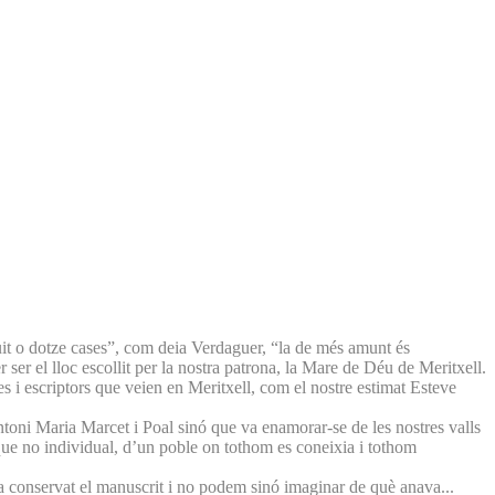
 vuit o dotze cases”, com deia Verdaguer, “la de més amunt és
ser el lloc escollit per la nostra patrona, la Mare de Déu de Meritxell.
s i escriptors que veien en Meritxell, com el nostre estimat Esteve
toni Maria Marcet i Poal sinó que va enamorar-se de les nostres valls
, que no individual, d’un poble on tothom es coneixia i tothom
a conservat el manuscrit i no podem sinó imaginar de què anava...