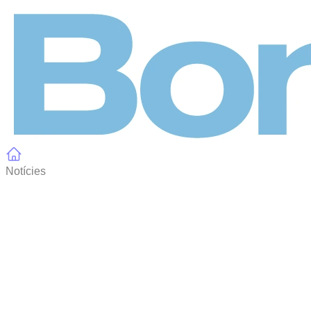
Panell de gestió de galetes
Notícies