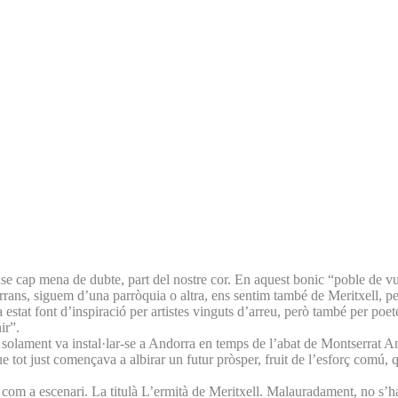
 sense cap mena de dubte, part del nostre cor. En aquest bonic “poble de
rrans, siguem d’una parròquia o altra, ens sentim també de Meritxell, per 
tat font d’inspiració per artistes vinguts d’arreu, però també per poete
ir”.
olament va instal·lar-se a Andorra en temps de l’abat de Montserrat An
que tot just començava a albirar un futur pròsper, fruit de l’esforç comú
com a escenari. La titulà L’ermità de Meritxell. Malauradament, no s’h