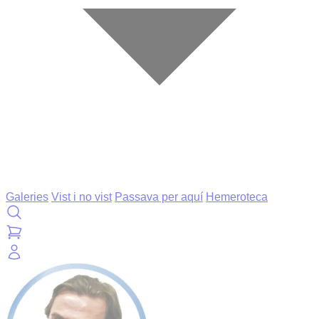
Galeries
Vist i no vist
Passava per aquí
Hemeroteca