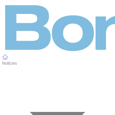
Panell de gestió de galetes
Notícies