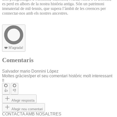
es perd en albors de la nostra història antiga. Són un patrimoni
immaterial de mil·lennis, que supera l’àmbit de les creences per
connectar-nos amb els nostres ancestres.
❤️
M'agrada!
Comentaris
Salvador mario Donnini López
Moltes gràcies!per el seu comentari històric molt interessant
!!
👍
👎
Afegir resposta
Afegir nou comentari
CONTACTA AMB NOSALTRES