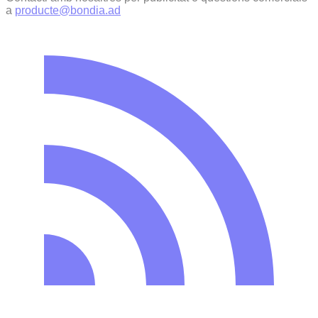
a
producte@bondia.ad