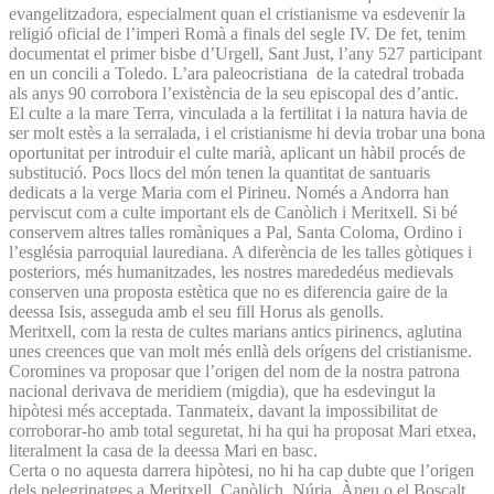
evangelitzadora, especialment quan el cristianisme va esdevenir la
religió oficial de l’imperi Romà a finals del segle IV. De fet, tenim
documentat el primer bisbe d’Urgell, Sant Just, l’any 527 participant
en un concili a Toledo. L’ara paleocristiana de la catedral trobada
als anys 90 corrobora l’existència de la seu episcopal des d’antic.
El culte a la mare Terra, vinculada a la fertilitat i la natura havia de
ser molt estès a la serralada, i el cristianisme hi devia trobar una bona
oportunitat per introduir el culte marià, aplicant un hàbil procés de
substitució. Pocs llocs del món tenen la quantitat de santuaris
dedicats a la verge Maria com el Pirineu. Només a Andorra han
perviscut com a culte important els de Canòlich i Meritxell. Si bé
conservem altres talles romàniques a Pal, Santa Coloma, Ordino i
l’església parroquial laurediana. A diferència de les talles gòtiques i
posteriors, més humanitzades, les nostres marededéus medievals
conserven una proposta estètica que no es diferencia gaire de la
deessa Isis, asseguda amb el seu fill Horus als genolls.
Meritxell, com la resta de cultes marians antics pirinencs, aglutina
unes creences que van molt més enllà dels orígens del cristianisme.
Coromines va proposar que l’origen del nom de la nostra patrona
nacional derivava de meridiem (migdia), que ha esdevingut la
hipòtesi més acceptada. Tanmateix, davant la impossibilitat de
corroborar-ho amb total seguretat, hi ha qui ha proposat Mari etxea,
literalment la casa de la deessa Mari en basc.
Certa o no aquesta darrera hipòtesi, no hi ha cap dubte que l’origen
dels pelegrinatges a Meritxell, Canòlich, Núria, Àneu o el Boscalt,