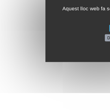
Aquest lloc web fa se
D