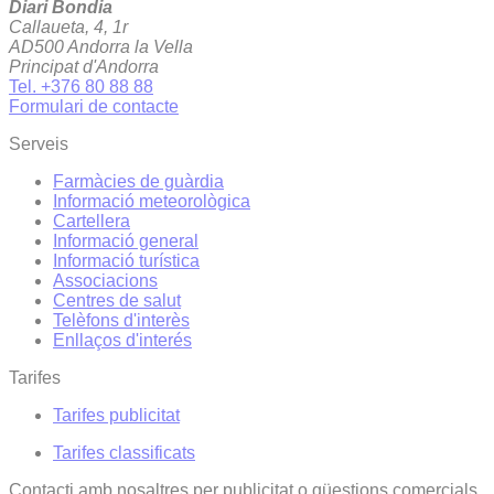
Diari Bondia
Callaueta, 4, 1r
AD500 Andorra la Vella
Principat d'Andorra
Tel. +376 80 88 88
Formulari de contacte
Serveis
Farmàcies de guàrdia
Informació meteorològica
Cartellera
Informació general
Informació turística
Associacions
Centres de salut
Telèfons d'interès
Enllaços d'interés
Tarifes
Tarifes publicitat
Tarifes classificats
Contacti amb nosaltres per publicitat o qüestions comercials