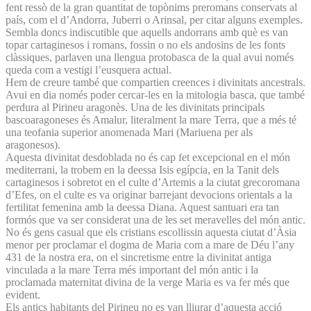
fent ressò de la gran quantitat de topònims preromans conservats al
país, com el d’Andorra, Juberri o Arinsal, per citar alguns exemples.
Sembla doncs indiscutible que aquells andorrans amb què es van
topar cartaginesos i romans, fossin o no els andosins de les fonts
clàssiques, parlaven una llengua protobasca de la qual avui només
queda com a vestigi l’eusquera actual.
Hem de creure també que compartien creences i divinitats ancestrals.
Avui en dia només poder cercar-les en la mitologia basca, que també
perdura al Pirineu aragonès. Una de les divinitats principals
bascoaragoneses és Amalur, literalment la mare Terra, que a més té
una teofania superior anomenada Mari (Mariuena per als
aragonesos).
Aquesta divinitat desdoblada no és cap fet excepcional en el món
mediterrani, la trobem en la deessa Isis egípcia, en la Tanit dels
cartaginesos i sobretot en el culte d’Artemis a la ciutat grecoromana
d’Efes, on el culte es va originar barrejant devocions orientals a la
fertilitat femenina amb la deessa Diana. Aquest santuari era tan
formós que va ser considerat una de les set meravelles del món antic.
No és gens casual que els cristians escollissin aquesta ciutat d’Àsia
menor per proclamar el dogma de Maria com a mare de Déu l’any
431 de la nostra era, on el sincretisme entre la divinitat antiga
vinculada a la mare Terra més important del món antic i la
proclamada maternitat divina de la verge Maria es va fer més que
evident.
Els antics habitants del Pirineu no es van lliurar d’aquesta acció