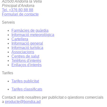
AD500 Andorra la Vella
Principat d'Andorra
Tel. +376 80 88 88
Formulari de contacte
Serveis
Farmàcies de guàrdia
Informació meteorològica
Cartellera
Informació general
Informació turística
Associacions
Centres de salut
Telèfons d'interès
Enllaços d'interés
Tarifes
Tarifes publicitat
Tarifes classificats
Contacti amb nosaltres per publicitat o qüestions comercials
a
producte@bondia.ad