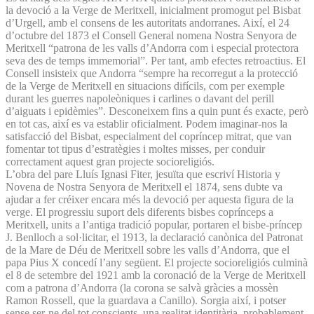
la devoció a la Verge de Meritxell, inicialment promogut pel Bisbat
d’Urgell, amb el consens de les autoritats andorranes. Així, el 24
d’octubre del 1873 el Consell General nomena Nostra Senyora de
Meritxell “patrona de les valls d’Andorra com i especial protectora
seva des de temps immemorial”. Per tant, amb efectes retroactius. El
Consell insisteix que Andorra “sempre ha recorregut a la protecció
de la Verge de Meritxell en situacions difícils, com per exemple
durant les guerres napoleòniques i carlines o davant del perill
d’aiguats i epidèmies”. Desconeixem fins a quin punt és exacte, però
en tot cas, així es va establir oficialment. Podem imaginar-nos la
satisfacció del Bisbat, especialment del copríncep mitrat, que van
fomentar tot tipus d’estratègies i moltes misses, per conduir
correctament aquest gran projecte socioreligiós.
L’obra del pare Lluís Ignasi Fiter, jesuïta que escriví Historia y
Novena de Nostra Senyora de Meritxell el 1874, sens dubte va
ajudar a fer créixer encara més la devoció per aquesta figura de la
verge. El progressiu suport dels diferents bisbes coprínceps a
Meritxell, units a l’antiga tradició popular, portaren el bisbe-príncep
J. Benlloch a sol·licitar, el 1913, la declaració canònica del Patronat
de la Mare de Déu de Meritxell sobre les valls d’Andorra, que el
papa Pius X concedí l’any següent. El projecte socioreligiós culminà
el 8 de setembre del 1921 amb la coronació de la Verge de Meritxell
com a patrona d’Andorra (la corona se salvà gràcies a mossèn
Ramon Rossell, que la guardava a Canillo). Sorgia així, i potser
sense ser-ne del tot conscients, una realitat identitària, probablement