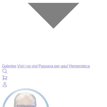
Galeries
Vist i no vist
Passava per aquí
Hemeroteca