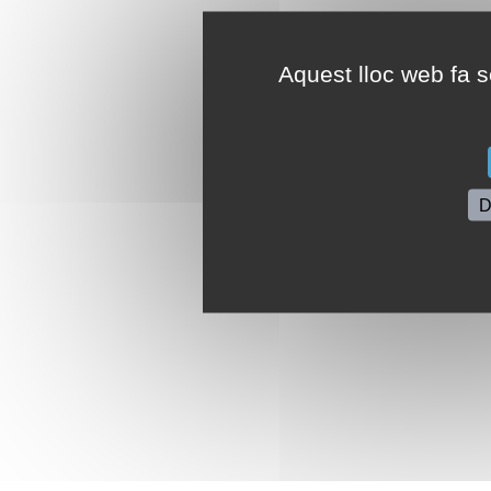
Aquest lloc web fa se
D