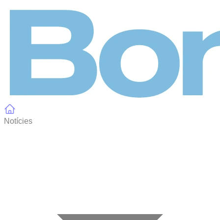
Panell de gestió de galetes
Notícies