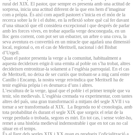
rural del XIX. El pastor, que sempre es presenta amb una actitud de
sorpresa, inicia una actitud diferent de la que ens hem d’imaginar
com a pròpia. És així com aquell pastoret s’inicia en el món de la
recerca sobre la fe i el dubte, en la reflexió sobre què cal fer davant
d’una situació que ell considera excepcional i que després de parlar
amb les forces vives, en trobar aquella verge desconeguda, en un
lloc gens corrent, com pot ser un esbarzer, un arbre o una cova, la
seva aventura es convertirà en un miracle que agafarà una dimensió
local, regional o, en el cas de Meritxell, nacional i del Bisbat
d’Urgell.
Quan el pastor presenta la verge a la comunitat, habitualment a
aquesta decideixen erigir-li una ermita al poble on s’ha trobat, altres
decideixen entronitzar-la solament a l’església parroquial. En el cas
de Meritxell, no deixa de ser curiós que trobant-se a mig camí entre
Canillo i Encamp, la nostra verge reivindica que Meritxell ha de
tenir església pròpia i es desmarca d’uns i altres.
L’escultura de la verge, igual que el poble i el primer temple que va
tenir, són medievals. L’església cremada va experimentar, com tantes
altres del país, una gran transformació a mitjans del segle XVII i va
tornar a ser transformada al XIX. La llegenda no té cronologia, amb
tota probabilitat és durant el segle XIX que sorgeix el relat de la
verge perduda o trobada, segons es miri. En tot cas, i sense voler-ho,
remet a una història medieval indemostrable i que en tot cas no cal
situar en el temps.
És al llarg dels segles XIX i XX quan es produeix l’oficialització a