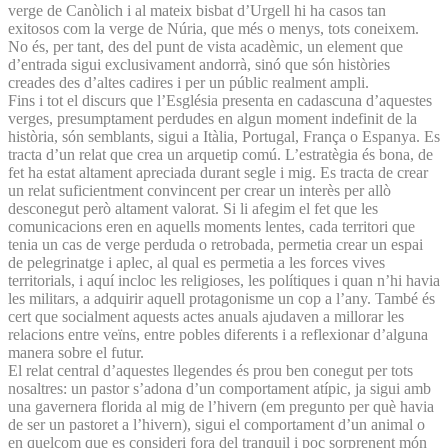
verge de Canòlich i al mateix bisbat d’Urgell hi ha casos tan
exitosos com la verge de Núria, que més o menys, tots coneixem.
No és, per tant, des del punt de vista acadèmic, un element que
d’entrada sigui exclusivament andorrà, sinó que són històries
creades des d’altes cadires i per un públic realment ampli.
Fins i tot el discurs que l’Església presenta en cadascuna d’aquestes
verges, presumptament perdudes en algun moment indefinit de la
història, són semblants, sigui a Itàlia, Portugal, França o Espanya. Es
tracta d’un relat que crea un arquetip comú. L’estratègia és bona, de
fet ha estat altament apreciada durant segle i mig. Es tracta de crear
un relat suficientment convincent per crear un interès per allò
desconegut però altament valorat. Si li afegim el fet que les
comunicacions eren en aquells moments lentes, cada territori que
tenia un cas de verge perduda o retrobada, permetia crear un espai
de pelegrinatge i aplec, al qual es permetia a les forces vives
territorials, i aquí incloc les religioses, les polítiques i quan n’hi havia
les militars, a adquirir aquell protagonisme un cop a l’any. També és
cert que socialment aquests actes anuals ajudaven a millorar les
relacions entre veïns, entre pobles diferents i a reflexionar d’alguna
manera sobre el futur.
El relat central d’aquestes llegendes és prou ben conegut per tots
nosaltres: un pastor s’adona d’un comportament atípic, ja sigui amb
una gavernera florida al mig de l’hivern (em pregunto per què havia
de ser un pastoret a l’hivern), sigui el comportament d’un animal o
en quelcom que es consideri fora del tranquil i poc sorprenent món