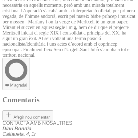
necessària en aquells moments, però amb una mirada totalment
cristiana. L’operació s’acabà amb la interpretació oficial, per primera
vegada, de l’himne andorrà, escrit pel mateix bisbe-príncep i musicat
per mossèn Marfany i on la verge de Meritxell té un gran paper.
Mirant el succeït en aquest segle i mig, hem de dir que el projecte
Meritxell iniciat el segle XIX i consolidat a principis del XX, ha
sigut un gran èxit. Al seu voltant una ferma posició
nacionalista/identitària i uns actes d’acord amb el copríncep
episcopal. Finalment l’eix Seu d’Urgell-Sant Julià s’amplia a tot el
territori nacional.
❤️
M'agrada!
Comentaris
Afegir nou comentari
CONTACTA AMB NOSALTRES
Diari Bondia
Callaueta, 4, 1r