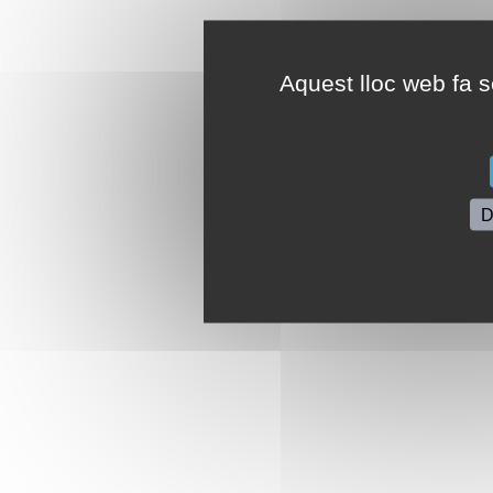
Aquest lloc web fa se
D