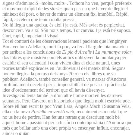
signes d’admiració –molts, molts–. Tothom ho veu, perquè prefereix
el moviment ràpid de les
stories
quan passen que haver de llegir el
minitext del post, o haver de mirar un element fix, immòbil. Ràpid,
ràpid, accelera que tenim molta pressa.
No hi llegiu una queixa, és així i ja està. Més aviat és perplexitat,
desconcert. Va així. Són nous temps. Tot canvia. I ja està bé suposo.
Curt, ràpid, impactant i visual.
Tot el contrari de les observacions lentes i pacients que l’enginyer
Bonaventura Adellach, mort fa poc, va fer al llarg de tota una vida
per arribar a les conclusions de
El pic d’Arcalís
i
La muntanya solar
,
dos llibres que mostren com els antics utilitzaven la muntanya per
establir el seu calendari i com vivien dins el cicle natural, unes
teories també explicades en l’audiovisual del mateix títol. Segons
podem llegir a la premsa dels anys 70 o en els llibres que va
publicar, Adellach, també conseller general, va marxar d’Andorra
profundament decebut per la impossibilitat de posar en pràctica la
idea d’ordenament del territori que ell havia dissenyat.
Investigació lenta també la d’un altre home mort en les darreres
setmanes, Pere Cavero, un historiador que llegia molt i escrivia poc.
Sobre ell han escrit fa poc Yvan Lara, Àngels Mach i Susanna Vela,
ella en la nova
Portella
en versió web, recentment estrenada i que
no us heu de perdre. Han fet uns retrats que descriuen molt bé
aquest home apassionat per la història contemporània d’Andorra que
més que brillar amb una obra pròpia va ensenyar, influir, encoratjar,
ajudar o guiar.