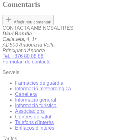
Comentaris
Afegir nou comentari
CONTACTA AMB NOSALTRES
Diari Bondia
Callaueta, 4, 1r
AD500 Andorra la Vella
Principat d'Andorra
Tel. +376 80 88 88
Formulari de contacte
Serveis
Farmàcies de guàrdia
Informació meteorològica
Cartellera
Informació general
Informació turística
Associacions
Centres de salut
Telèfons d'interès
Enllaços d'interés
Tarifes