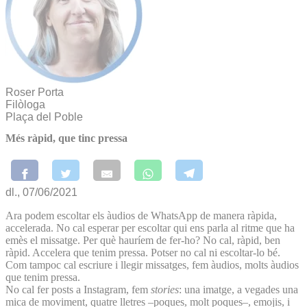
Roser Porta
Filòloga
Plaça del Poble
Més ràpid, que tinc pressa
dl., 07/06/2021
Ara podem escoltar els àudios de WhatsApp de manera ràpida,
accelerada. No cal esperar per escoltar qui ens parla al ritme que ha
emès el missatge. Per què hauríem de fer-ho? No cal, ràpid, ben
ràpid. Accelera que tenim pressa. Potser no cal ni escoltar-lo bé.
Com tampoc cal escriure i llegir missatges, fem àudios, molts àudios
que tenim pressa.
No cal fer posts a Instagram, fem
stories
: una imatge, a vegades una
mica de moviment, quatre lletres –poques, molt poques–, emojis, i