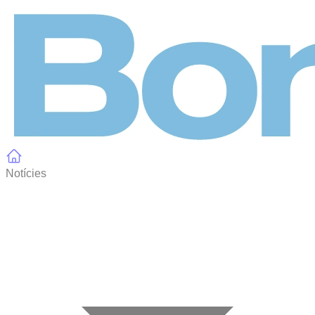
Panell de gestió de galetes
Notícies