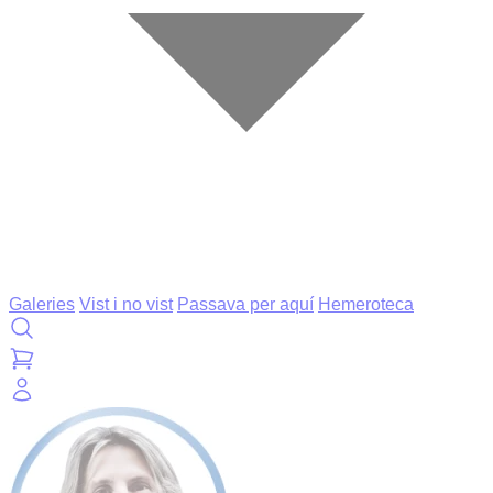
Galeries
Vist i no vist
Passava per aquí
Hemeroteca