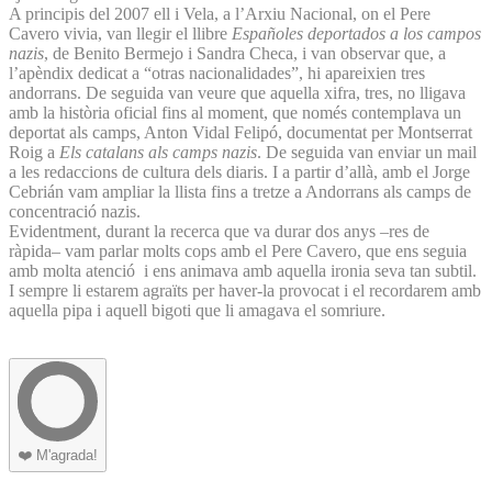
A principis del 2007 ell i Vela, a l’Arxiu Nacional, on el Pere
Cavero vivia, van llegir el llibre
Españoles deportados a los campos
nazis
, de Benito Bermejo i Sandra Checa, i van observar que, a
l’apèndix dedicat a “otras nacionalidades”, hi apareixien tres
andorrans. De seguida van veure que aquella xifra, tres, no lligava
amb la història oficial fins al moment, que només contemplava un
deportat als camps, Anton Vidal Felipó, documentat per Montserrat
Roig a
Els catalans als camps nazis
. De seguida van enviar un mail
a les redaccions de cultura dels diaris. I a partir d’allà, amb el Jorge
Cebrián vam ampliar la llista fins a tretze a Andorrans als camps de
concentració nazis.
Evidentment, durant la recerca que va durar dos anys –res de
ràpida– vam parlar molts cops amb el Pere Cavero, que ens seguia
amb molta atenció i ens animava amb aquella ironia seva tan subtil.
I sempre li estarem agraïts per haver-la provocat i el recordarem amb
aquella pipa i aquell bigoti que li amagava el somriure.
❤️
M'agrada!