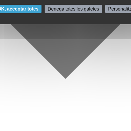
K, acceptar totes
Denega totes les galetes
Personalit