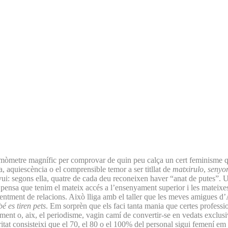
ermòmetre magnífic per comprovar de quin peu calça un cert feminisme 
 aquiescència o el comprensible temor a ser titllat de
matxirulo
,
senyo
d’avui: segons ella, quatre de cada deu reconeixen haver “anat de putes
es pensa que tenim el mateix accés a l’ensenyament superior i les mateix
urgentment de relacions. Això lliga amb el taller que les meves amigues
 es tiren pets
. Em sorprèn que els faci tanta mania que certes professio
yament o, aix, el periodisme, vagin camí de convertir-se en vedats excl
ritat consisteixi que el 70, el 80 o el 100% del personal sigui femení em