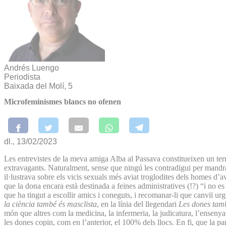
Andrés Luengo
Periodista
Baixada del Molí, 5
Microfeminismes blancs no ofenen
dl., 13/02/2023
Les entrevistes de la meva amiga Alba al Passava constitueixen un t
extravagants. Naturalment, sense que ningú les contradigui per mandra,
il·lustrava sobre els vicis sexuals més aviat troglodites dels homes 
que la dona encara està destinada a feines administratives (!?) “i no 
que ha tingut a escollir amics i coneguts, i recomanar-li que canviï 
la ciència també és masclista
, en la línia del llegendari
Les dones també
món que altres com la medicina, la infermeria, la judicatura, l’ensen
les dones copin, com en l’anterior, el 100% dels llocs. En fi, que la pa