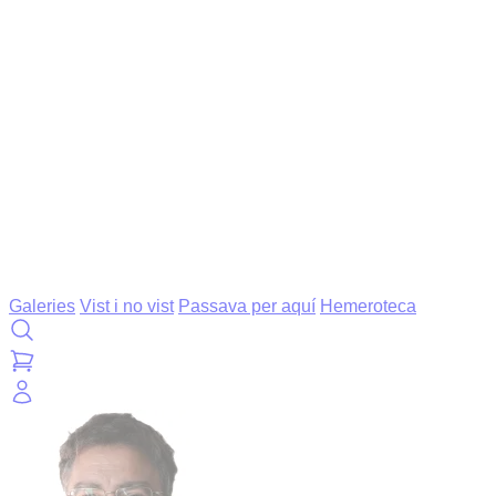
Galeries
Vist i no vist
Passava per aquí
Hemeroteca