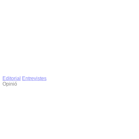
Editorial
Entrevistes
Opinió