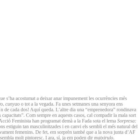
que s’ha acostumat a deixar anar impunement les ocurrències més
ro
,
cunyao
o tot a la vegada. Fa unes setmanes una senyora ens
”. Un de cada dos! Aquí queda. L’altre dia una “emprenedora” rondinava
es capacitats”. Com sempre en aquests casos, cal compadir la mala sort
 d’Acció Feminista han programat demà a la Fada sota el lema
Sorpresa:
ns estiguin tan masculinitzades i en canvi els sembli el més natural del
usivament femenins. De fet, em sorprèn també que a la nova junta d’AF
 sembla molt pintoresc. I ara, sí, ja em poden dir
matxirulo
.