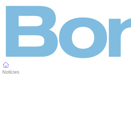
Panell de gestió de galetes
Notícies