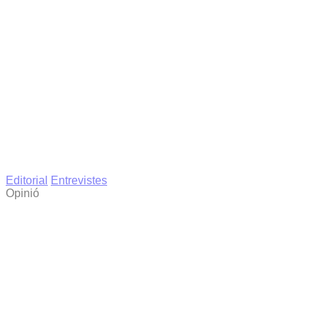
Editorial
Entrevistes
Opinió