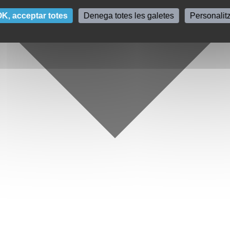
K, acceptar totes
Denega totes les galetes
Personalit