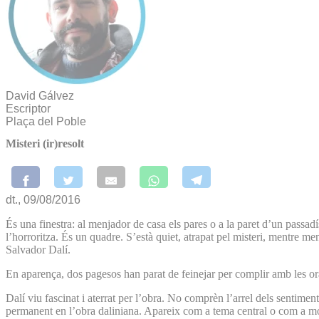
David Gálvez
Escriptor
Plaça del Poble
Misteri (ir)resolt
dt., 09/08/2016
És una finestra: al menjador de casa els pares o a la paret d’un passadí
l’horroritza. És un quadre. S’està quiet, atrapat pel misteri, mentre m
Salvador Dalí.
En aparença, dos pagesos han parat de feinejar per complir amb les or
Dalí viu fascinat i aterrat per l’obra. No comprèn l’arrel dels sentimen
permanent en l’obra daliniana. Apareix com a tema central o com a mot