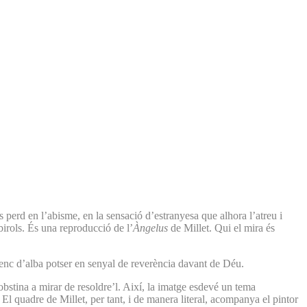
s perd en l’abisme, en la sensació d’estranyesa que alhora l’atreu i
birols. És una reproducció de l’
Àngelus
de Millet. Qui el mira és
trenc d’alba potser en senyal de reverència davant de Déu.
’obstina a mirar de resoldre’l. Així, la imatge esdevé un tema
l quadre de Millet, per tant, i de manera literal, acompanya el pintor