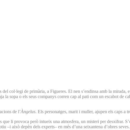
s del col·legi de primària, a Figueres. El nen s’endinsa amb la mirada, e
enja la sopa o els seus companys corren cap al pati com un escabot de ca
acions de l’
Àngelus
. Els personatges, marit i muller, ajupen els caps a 
ts que li provoca però intueix una atmosfera, un misteri per desxifrar. S
iu –i això depèn dels experts– en més d’una seixantena d’obres seves. E