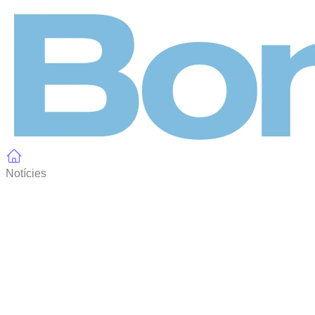
Panell de gestió de galetes
Notícies