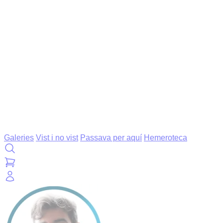
Galeries
Vist i no vist
Passava per aquí
Hemeroteca