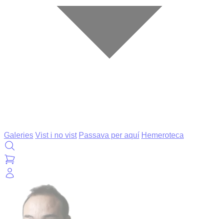
Galeries
Vist i no vist
Passava per aquí
Hemeroteca