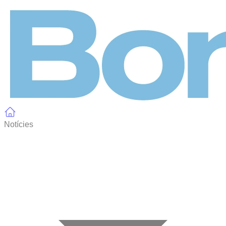
Panell de gestió de galetes
Notícies