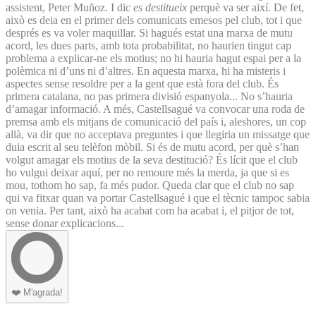
assistent, Peter Muñoz. I dic
es destitueix
perquè va ser així. De fet,
això es deia en el primer dels comunicats emesos pel club, tot i que
després es va voler maquillar. Si hagués estat una marxa de mutu
acord, les dues parts, amb tota probabilitat, no haurien tingut cap
problema a explicar-ne els motius; no hi hauria hagut espai per a la
polèmica ni d’uns ni d’altres. En aquesta marxa, hi ha misteris i
aspectes sense resoldre per a la gent que està fora del club. És
primera catalana, no pas primera divisió espanyola... No s’hauria
d’amagar informació. A més, Castellsagué va convocar una roda de
premsa amb els mitjans de comunicació del país i, aleshores, un cop
allà, va dir que no acceptava preguntes i que llegiria un missatge que
duia escrit al seu telèfon mòbil. Si és de mutu acord, per què s’han
volgut amagar els motius de la seva destitució? És lícit que el club
ho vulgui deixar aquí, per no remoure més la merda, ja que si es
mou, tothom ho sap, fa més pudor. Queda clar que el club no sap
qui va fitxar quan va portar Castellsagué i que el tècnic tampoc sabia
on venia. Per tant, això ha acabat com ha acabat i, el pitjor de tot,
sense donar explicacions...
❤️
M'agrada!