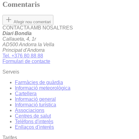
Comentaris
Afegir nou comentari
CONTACTA AMB NOSALTRES
Diari Bondia
Callaueta, 4, 1r
AD500 Andorra la Vella
Principat d'Andorra
Tel. +376 80 88 88
Formulari de contacte
Serveis
Farmàcies de guàrdia
Informació meteorològica
Cartellera
Informació general
Informació turística
Associacions
Centres de salut
Telèfons d'interès
Enllaços d'interés
Tarifes