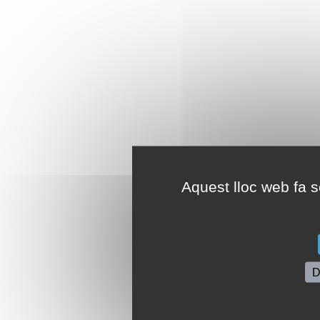
Aquest lloc web fa se
D