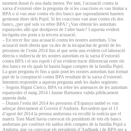
moment donat és una dada menor. Per tant, l’acusació contra la
xarxa d’extorsió obre la pregunta de si les coaccions es van limitar a
BPA o si van anar contra els dos bancs que suposadament haurien
gestionat diner dels Pujol. Si les coaccions van anar contra els dos
bancs, ¿per què sols va rebre BPA? ¿Van obtenir les autoritats
espanyoles allò que desitjaven de l’altre banc? I aquesta evident
incògnita ens porta a la tercera acusació.
– En tercer lloc una acusació contra les nostres autoritats. Una
acusació molt oberta que va des de la incapacitat de gestió de les
pressions de l’estiu 2014 fins al que seria una evident col·laboració
directa o indirecta de les nostres autoritats en la xarxa d’extorsió
contra BPA i el seu espoli i d’un evident tracte diferenciat entre els
dos bancs en els quals hi hauria hagut comptes de la família Pujol.
La gran pregunta és fins a quin punt les nostres autoritats han format
part de la conspiració contra BPA resultant de la xarxa d’extorsió.
Intentem respondre a aquesta pregunta amb les dades següents:
– Segons Higini Cierco, BPA va rebre les amenaces de les autoritats
espanyoles el maig 2014 i Jaume Bartumeu valida públicament
aquesta dada.
– Durant l’estiu del 2014 les pressions d’Espanya també es van
adreçar directament al Govern d’Andorra. Recordem que el 13
d’agost del 2014 la premsa andorrana va recollir la notícia que el
mateix Toni Martí havia convocat els presidents de tots els bancs
andorrans per conèixer els saldos dels comptes de la família Pujol a
Andorra, que va convocar els presidents d’Andbank i de BPA per a