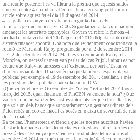
una reunió posterior i es va filtrar a la premsa que aquests saldos
sumaven entre 4 i 5 milions d’euros. Jo mateix vaig publicar un
article sobre aquest fet el dia 18 d’agost del 2014.
– La policia espanyola no s’hauria cregut la dada dels
5 milions perquè en buscaven 500. Seguidament, i tal com haurien
amenaçat les autoritats espanyoles, Govern va rebre la famosa –i
ocultada– nota verbal del 26 d’agost del 2016 dirigida contra tot el
sistema financer andorrà. Una nota que evidentment condicionava la
reunió de Martí amb Rajoy programada per al 2 de setembre 2014
– El 2 de setembre del 2014, Martí es va reunir amb Rajoy a La
Moncloa, on necessàriament van parlar del cas Pujol, i ningú es pot
creure que Rajoy no apressés en l’exigència per part d’Espanya
d’intercanviar dades. Una evidència que la premsa espanyola va
publicar, per exemple el 19 de setembre del 2014, detallant, a més,
les pressions de la policia espanyola contra BPA.
¿Què va fer el nostre Govern des del “calent” estiu del 2014 fins al
març del 2015, quan finalment el FinCEN va emetre la nota? ¿Què
van fer i què no van fer les nostres autoritats perquè el resultat fos
que sols un dels bancs que suposadament van gestionar diners dels
Pujol rebés un cop de maça i es posés en marxa un sever full de ruta
de l’ha matat?
En tot cas, l’hemeroteca evidencia que les nostres autoritats havien
d’estar informades de les denunciades extorsions i altres formes de
pressió des d’Espanya que s’haurien produït des del maig fins al
setembre del 2014 per molt que tota la maquinària de comunicació