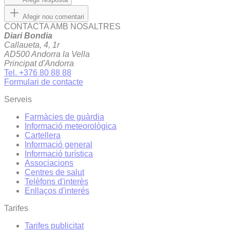
Afegir nou comentari
CONTACTA AMB NOSALTRES
Diari Bondia
Callaueta, 4, 1r
AD500 Andorra la Vella
Principat d'Andorra
Tel. +376 80 88 88
Formulari de contacte
Serveis
Farmàcies de guàrdia
Informació meteorològica
Cartellera
Informació general
Informació turística
Associacions
Centres de salut
Telèfons d'interès
Enllaços d'interés
Tarifes
Tarifes publicitat