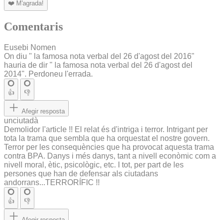
❤️
M'agrada!
Comentaris
Eusebi Nomen
On diu " la famosa nota verbal del 26 d'agost del 2016"
hauria de dir " la famosa nota verbal del 26 d'agost del
2014". Perdoneu l'errada.
👍
👎
Afegir resposta
unciutadà
Demolidor l'article !! El relat és d'intriga i terror. Intrigant per
tota la trama que sembla que ha orquestat el nostre govern.
Terror per les consequències que ha provocat aquesta trama
contra BPA. Danys i més danys, tant a nivell econòmic com a
nivell moral, ètic, psicològic, etc. I tot, per part de les
persones que han de defensar als ciutadans
andorrans...TERRORÍFIC !!
👍
👎
Afegir resposta