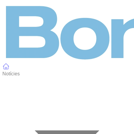
Panell de gestió de galetes
Notícies