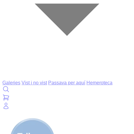
Galeries
Vist i no vist
Passava per aquí
Hemeroteca