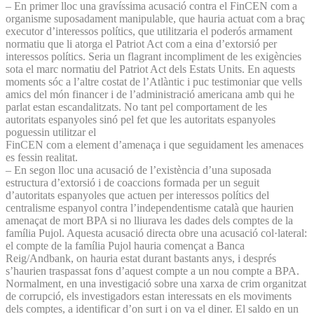
– En primer lloc una gravíssima acusació contra el FinCEN com a
organisme suposadament manipulable, que hauria actuat com a braç
executor d’interessos polítics, que utilitzaria el poderós armament
normatiu que li atorga el Patriot Act com a eina d’extorsió per
interessos polítics. Seria un flagrant incompliment de les exigències
sota el marc normatiu del Patriot Act dels Estats Units. En aquests
moments sóc a l’altre costat de l’Atlàntic i puc testimoniar que vells
amics del món financer i de l’administració americana amb qui he
parlat estan escandalitzats. No tant pel comportament de les
autoritats espanyoles sinó pel fet que les autoritats espanyoles
poguessin utilitzar el
FinCEN com a element d’amenaça i que seguidament les amenaces
es fessin realitat.
– En segon lloc una acusació de l’existència d’una suposada
estructura d’extorsió i de coaccions formada per un seguit
d’autoritats espanyoles que actuen per interessos polítics del
centralisme espanyol contra l’independentisme català que haurien
amenaçat de mort BPA si no lliurava les dades dels comptes de la
família Pujol. Aquesta acusació directa obre una acusació col·lateral:
el compte de la família Pujol hauria començat a Banca
Reig/Andbank, on hauria estat durant bastants anys, i després
s’haurien traspassat fons d’aquest compte a un nou compte a BPA.
Normalment, en una investigació sobre una xarxa de crim organitzat
de corrupció, els investigadors estan interessats en els moviments
dels comptes, a identificar d’on surt i on va el diner. El saldo en un