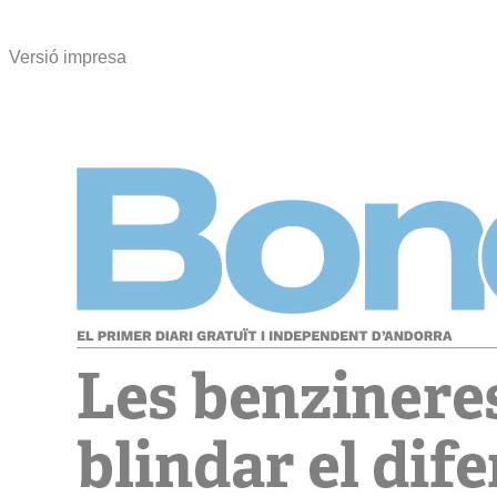
Versió impresa