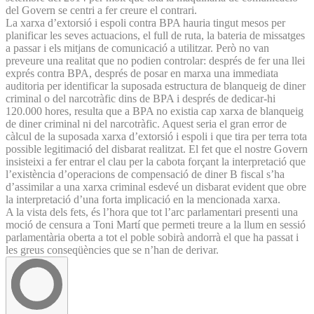
del Govern se centri a fer creure el contrari.
La xarxa d’extorsió i espoli contra BPA hauria tingut mesos per
planificar les seves actuacions, el full de ruta, la bateria de missatges
a passar i els mitjans de comunicació a utilitzar. Però no van
preveure una realitat que no podien controlar: després de fer una llei
exprés contra BPA, després de posar en marxa una immediata
auditoria per identificar la suposada estructura de blanqueig de diner
criminal o del narcotràfic dins de BPA i després de dedicar-hi
120.000 hores, resulta que a BPA no existia cap xarxa de blanqueig
de diner criminal ni del narcotràfic. Aquest seria el gran error de
càlcul de la suposada xarxa d’extorsió i espoli i que tira per terra tota
possible legitimació del disbarat realitzat. El fet que el nostre Govern
insisteixi a fer entrar el clau per la cabota forçant la interpretació que
l’existència d’operacions de compensació de diner B fiscal s’ha
d’assimilar a una xarxa criminal esdevé un disbarat evident que obre
la interpretació d’una forta implicació en la mencionada xarxa.
A la vista dels fets, és l’hora que tot l’arc parlamentari presenti una
moció de censura a Toni Martí que permeti treure a la llum en sessió
parlamentària oberta a tot el poble sobirà andorrà el que ha passat i
les greus conseqüències que se n’han de derivar.