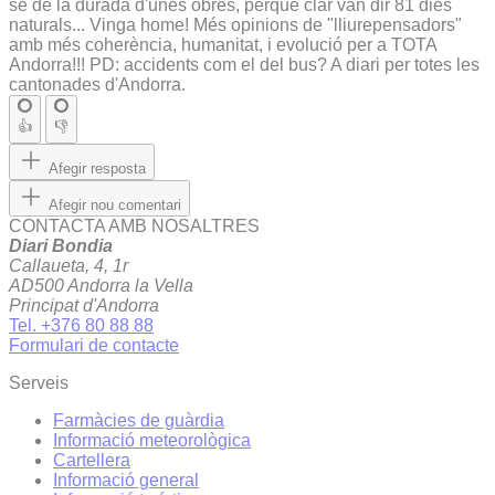
se de la durada d'unes obres, perquè clar van dir 81 dies
naturals... Vinga home! Més opinions de "lliurepensadors"
amb més coherència, humanitat, i evolució per a TOTA
Andorra!!! PD: accidents com el del bus? A diari per totes les
cantonades d'Andorra.
👍
👎
Afegir resposta
Afegir nou comentari
CONTACTA AMB NOSALTRES
Diari Bondia
Callaueta, 4, 1r
AD500 Andorra la Vella
Principat d'Andorra
Tel. +376 80 88 88
Formulari de contacte
Serveis
Farmàcies de guàrdia
Informació meteorològica
Cartellera
Informació general