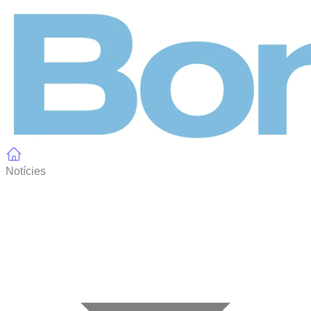
Panell de gestió de galetes
Notícies