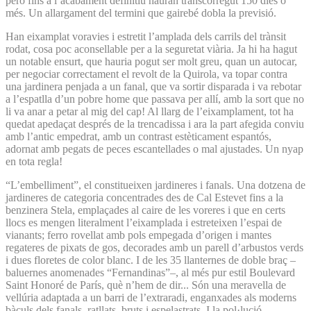
però fins a l’acabament definitiu hauran transcorregut 150 dies o
més. Un allargament del termini que gairebé dobla la previsió.
Han eixamplat voravies i estretit l’amplada dels carrils del trànsit
rodat, cosa poc aconsellable per a la seguretat viària. Ja hi ha hagut
un notable ensurt, que hauria pogut ser molt greu, quan un autocar,
per negociar correctament el revolt de la Quirola, va topar contra
una jardinera penjada a un fanal, que va sortir disparada i va rebotar
a l’espatlla d’un pobre home que passava per allí, amb la sort que no
li va anar a petar al mig del cap! Al llarg de l’eixamplament, tot ha
quedat apedaçat després de la trencadissa i ara la part afegida conviu
amb l’antic empedrat, amb un contrast estèticament espantós,
adornat amb pegats de peces escantellades o mal ajustades. Un nyap
en tota regla!
“L’embelliment”, el constitueixen jardineres i fanals. Una dotzena de
jardineres de categoria concentrades des de Cal Estevet fins a la
benzinera Stela, emplaçades al caire de les voreres i que en certs
llocs es mengen literalment l’eixamplada i estreteixen l’espai de
vianants; ferro rovellat amb pols empegada d’origen i mantes
regateres de pixats de gos, decorades amb un parell d’arbustos verds
i dues floretes de color blanc. I de les 35 llanternes de doble braç –
baluernes anomenades “Fernandinas”–, al més pur estil Boulevard
Saint Honoré de París, què n’hem de dir... Són una meravella de
vellúria adaptada a un barri de l’extraradi, enganxades als moderns
bàculs dels fanals, ratllats, bruts i espelastrats. I la pol·lució