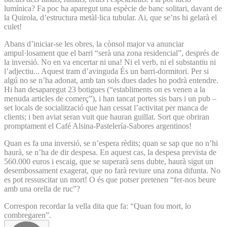
lumínica? Fa poc ha aparegut una espècie de banc solitari, davant de
la Quirola, d’estructura metàl·lica tubular. Ai, que se’ns hi gelarà el
culet!
Abans d’iniciar-se les obres, la cònsol major va anunciar
ampul·losament que el barri “serà una zona residencial”, després de
la inversió. No en va encertar ni una! Ni el verb, ni el substantiu ni
l’adjectiu... Aquest tram d’avinguda És un barri-dormitori. Per si
algú no se n’ha adonat, amb tan sols dues dades ho podrà entendre.
Hi han desaparegut 23 botigues (“establiments on es venen a la
menuda articles de comerç”), i han tancat portes sis bars i un pub –
set locals de socialització que han cessat l’activitat per manca de
clients; i ben aviat seran vuit que hauran guillat. Sort que obriran
promptament el Café Alsina-Pastelería-Sabores argentinos!
Quan es fa una inversió, se n’espera rèdits; quan se sap que no n’hi
haurà, se n’ha de dir despesa. En aquest cas, la despesa prevista de
560.000 euros i escaig, que se superarà sens dubte, haurà sigut un
desembossament exagerat, que no farà reviure una zona difunta. No
es pot ressuscitar un mort! O és que potser pretenen “fer-nos beure
amb una orella de ruc”?
Correspon recordar la vella dita que fa: “Quan fou mort, lo
combregaren”.