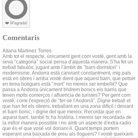
❤️
M'agrada!
Comentaris
Aitana Martinez Torres
Amb tot el respecte, únicament gent com vostè, gent amb la
seva "categoria" social pensa d'aquesta manera. S'ha fet un
treball fabulós, jugant amb l'àmbit de "barri-dormitori" i
modernisme. Andorra està canviant constantment, mig país
està en obres i arriba vostè dient que aquest barri, que potser
en tema botigues està "mort" no mereix ser embellit? Que
passa a Andorra únicament tindrem bonics els barris que
tenen molts comerços i afluencia de turistes? Per gent com
vostè, corre l'expreció de "fer-se l'Andorrà". Digne treball el
que han fet els obrers, treballant en una zona difícil i deixant
el barri bonic, i digne del que mereix. Recordar que en
aquest barri, també hi ha història. I mereix ser recordada de
la millor manera possible i no amb un aspecte d'extra-radio
que és el que vosé vol donanr-li. Quant temps portem
esperant una baixada de preu als lloguers? I vostè queixant-