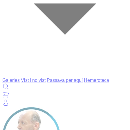
Galeries
Vist i no vist
Passava per aquí
Hemeroteca