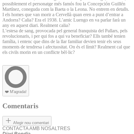
possiblement el personatge més famós fou la Concepción Guillén
Martínez, coneguda com la Baeta o la Leona. No entrem en detalls.
I els homes que van morir a Cervellà quan eren a punt d’entrar a
Andorra? Calia? Era el 1938. L’amic Luengo en va parlar farà un
any en aquest diari. Realment calia?
L’estesa de sang, provocada pel general franquista del Pallars, pels
revolucionaris, i per qui fos a qui va beneficiar? Ells també tenien
família, i entenc que dins de la llar familiar devien tenir els seus
moments de tendresa i afectuositat. On és el límit? Realment cal que
els civils morin en un conflicte bèl·lic?
❤️
M'agrada!
Comentaris
Afegir nou comentari
CONTACTA AMB NOSALTRES
Diari Bondia