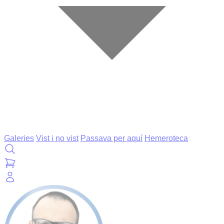
Galeries
Vist i no vist
Passava per aquí
Hemeroteca