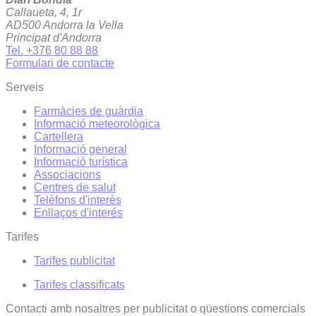
Callaueta, 4, 1r
AD500 Andorra la Vella
Principat d'Andorra
Tel. +376 80 88 88
Formulari de contacte
Serveis
Farmàcies de guàrdia
Informació meteorològica
Cartellera
Informació general
Informació turística
Associacions
Centres de salut
Telèfons d'interès
Enllaços d'interés
Tarifes
Tarifes publicitat
Tarifes classificats
Contacti amb nosaltres per publicitat o qüestions comercials