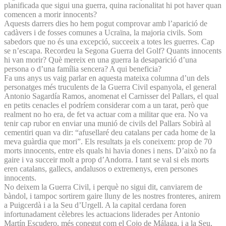
planificada que sigui una guerra, quina racionalitat hi pot haver quan
comencen a morir innocents?
Aquests darrers dies ho hem pogut comprovar amb l’aparició de
cadàvers i de fosses comunes a Ucraïna, la majoria civils. Som
sabedors que no és una excepció, succeeix a totes les guerres. Cap
se n’escapa. Recordeu la Segona Guerra del Golf? Quants innocents
hi van morir? Què mereix en una guerra la desaparició d’una
persona o d’una família sencera? A qui beneficia?
Fa uns anys us vaig parlar en aquesta mateixa columna d’un dels
personatges més truculents de la Guerra Civil espanyola, el general
Antonio Sagardía Ramos, anomenat el Carnisser del Pallars, el qual
en petits cenacles el podríem considerar com a un tarat, però que
realment no ho era, de fet va actuar com a militar que era. No va
tenir cap rubor en enviar una munió de civils del Pallars Sobirà al
cementiri quan va dir: “afusellaré deu catalans per cada home de la
meva guàrdia que mori”. Els resultats ja els coneixem: prop de 70
morts innocents, entre els quals hi havia dones i nens. D’això no fa
gaire i va succeir molt a prop d’Andorra. I tant se val si els morts
eren catalans, gallecs, andalusos o extremenys, eren persones
innocents.
No deixem la Guerra Civil, i perquè no sigui dit, canviarem de
bàndol, i tampoc sortirem gaire lluny de les nostres fronteres, anirem
a Puigcerdà i a la Seu d’Urgell. A la capital cerdana foren
infortunadament cèlebres les actuacions liderades per Antonio
Martín Escudero, més conegut com el Cojo de Málaga, i a la Seu,