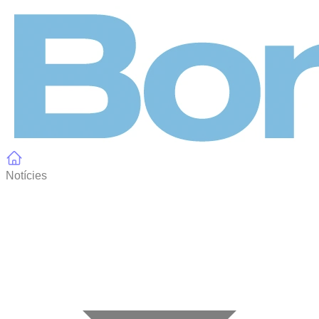
Panell de gestió de galetes
Notícies