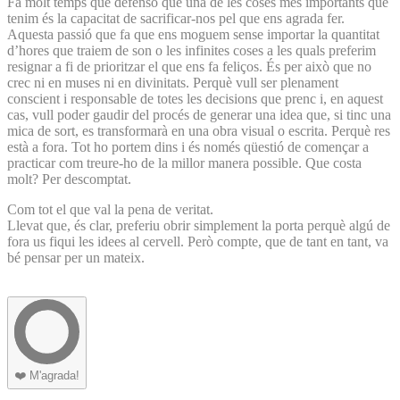
Fa molt temps que defenso que una de les coses més importants que
tenim és la capacitat de sacrificar-nos pel que ens agrada fer.
Aquesta passió que fa que ens moguem sense importar la quantitat
d’hores que traiem de son o les infinites coses a les quals preferim
resignar a fi de prioritzar el que ens fa feliços. És per això que no
crec ni en muses ni en divinitats. Perquè vull ser plenament
conscient i responsable de totes les decisions que prenc i, en aquest
cas, vull poder gaudir del procés de generar una idea que, si tinc una
mica de sort, es transformarà en una obra visual o escrita. Perquè res
està a fora. Tot ho portem dins i és només qüestió de començar a
practicar com treure-ho de la millor manera possible. Que costa
molt? Per descomptat.
Com tot el que val la pena de veritat.
Llevat que, és clar, preferiu obrir simplement la porta perquè algú de
fora us fiqui les idees al cervell. Però compte, que de tant en tant, va
bé pensar per un mateix.
❤️
M'agrada!