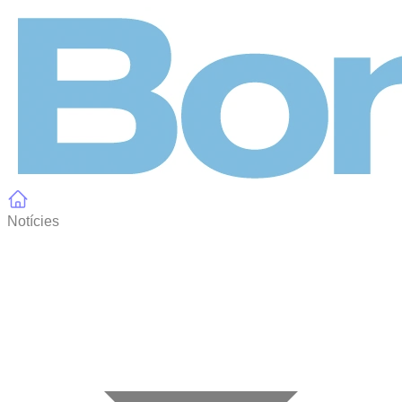
Panell de gestió de galetes
Notícies