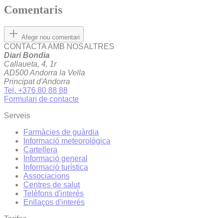
Comentaris
Afegir nou comentari
CONTACTA AMB NOSALTRES
Diari Bondia
Callaueta, 4, 1r
AD500 Andorra la Vella
Principat d'Andorra
Tel. +376 80 88 88
Formulari de contacte
Serveis
Farmàcies de guàrdia
Informació meteorològica
Cartellera
Informació general
Informació turística
Associacions
Centres de salut
Telèfons d'interès
Enllaços d'interés