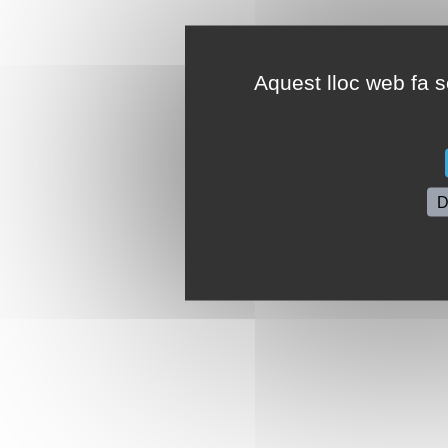
Aquest lloc web fa se
D