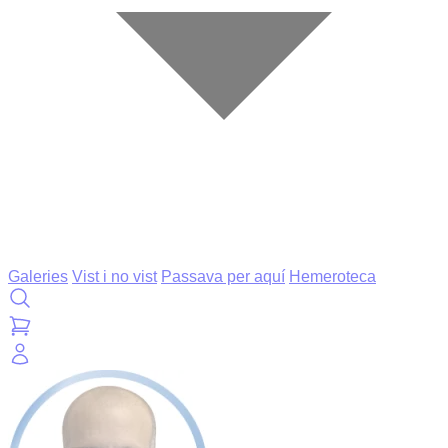
Galeries
Vist i no vist
Passava per aquí
Hemeroteca