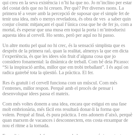
qui creu en la seva existència i n’hi ha que no. Jo m’inclino per estar
del costat dels que no hi creuen. Per què? Per diverses raons. La
primera té a veure amb la percepció de suposar que el simple fet de
tenir una idea, més o menys reveladora, és obra de ves a saber quin
conjur còsmic mitjançant el qual l’única cosa que he de fer jo, com a
mortal, és esperar que una musa em toqui la porta i m’introdueixi
aquesta idea al cervell. Ho sento, però per aquí no hi passo.
Un altre motiu pel qual no hi crec, és la sensació simplista que es
desprèn de la primera raó, quan la realitat, almenys la que em dicta
l’experiència, és que les idees són fruit d’alguna cosa que jo
considero fonamental: la dinàmica de treball. Com bé deia Picasso:
“Si la inspiració arriba, millor que em trobi treballant”. I és aquí on
radica gairebé tota la qüestió. La pràctica. El fer.
Res és gratuït i el cervell funciona com un múscul. Com més
l’entrenes, millor respon. Perquè amb el procés de pensar i
desenvolupar idees passa el mateix.
Com més voltes donem a una idea, encara que estigui en una fase
molt embrionària, més fàcil ens resultarà donar-li la forma que
volem. Perquè al final, és pura pràctica. I ens adonem d’això, perquè
quan marxem de vacances i desconnectem, ens costa enxampar de
nou el ritme a la tornada.