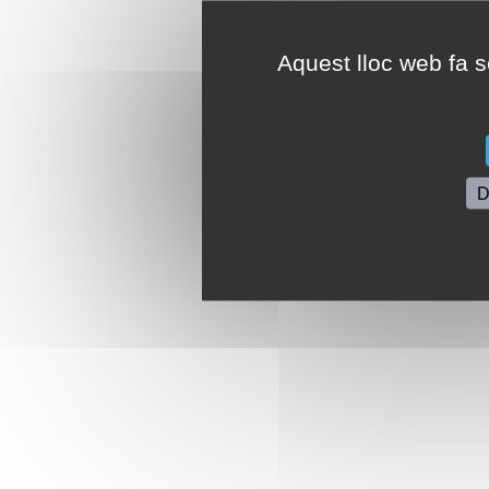
Aquest lloc web fa se
D