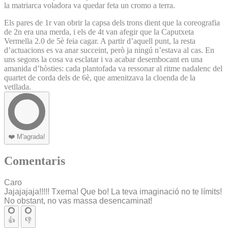
la matriarca voladora va quedar feta un cromo a terra.
Els pares de 1r van obrir la capsa dels trons dient que la coreografia
de 2n era una merda, i els de 4t van afegir que la Caputxeta
Vermella 2.0 de 5è feia cagar. A partir d’aquell punt, la resta
d’actuacions es va anar succeint, però ja ningú n’estava al cas. En
uns segons la cosa va esclatar i va acabar desembocant en una
amanida d’hòsties: cada plantofada va ressonar al ritme nadalenc del
quartet de corda dels de 6è, que amenitzava la cloenda de la
vetllada.
❤️
M'agrada!
Comentaris
Caro
Jajajajaja!!!!! Txema! Que bo! La teva imaginació no te límits!
No obstant, no vas massa desencaminat!
👍
👎