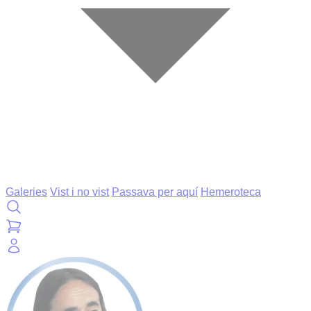
Galeries
Vist i no vist
Passava per aquí
Hemeroteca