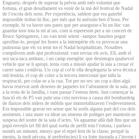
Enguany, després de superar la prèvia amb més voluntat que
fortuna, el gran desafiament va venir de la mà del festival de Nadal
de l’escola dels nens. Per experiència, sabíem que era gairebé
impossible trobar-hi lloc, per més que hi anéssim ben d’hora. Per
exemple, hi va haver uns pares que per assegurar-s’hi un lloc van
guardar torn tota la nit al ras, com si esperessin per a un concert de
Bruce Springsteen, i no van tenir seient –tampoc haurien pogut
aprofitar-lo, perquè les hores a la intempèrie els va provocar una
pulmonia que els va tenir tot el Nadal hospitalitzats. Nosaltres
comptàvem amb ajut professional: vam enviar els avis. Ell, amb el
seu taca-taca antitanc, i un camp energètic que desintegra qualsevol
vehicle que se li apropi, tenia com a missió ajudar la iaia a creuar el
carrer sana i estàlvia. Un cop al
col·le
ella desplegaria la seva tècnica
mil·lenària, el cop de colze a la tercera intercostal que talla la
respiració, per colar-se a la cua. Tot per no res: un cop a dins algú
havia reservat amb desenes de jaquetes tot l’aforament de la sala, per
a la resta de la família, i vam passar l’estona drets. Just començar la
funció els de P5 van patir una crisi nerviosa a causa del bombardeig
de flaixos dels milers de mòbils que immortalitzaven l’esdeveniment.
Era impossible gravar res sense que hi sortís alguna part del cos dels
assistents, i una mare va idear un sistema de politges per mantenir-se
suspesa del sostre de la sala d’actes. Va aguantar allà dalt fins que un
papà envejós (el fill del qual sortia de perfil tota l’estona, i parlava
només un minutet, menys que el repel·lent de la classe, perquè la
mestra, la molt pècora, té preferències) li va fotre tisorada a l’invent i