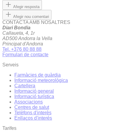
Afegir resposta
Afegir nou comentari
CONTACTA AMB NOSALTRES
Diari Bondia
Callaueta, 4, 1r
AD500 Andorra la Vella
Principat d'Andorra
Tel. +376 80 88 88
Formulari de contacte
Serveis
Farmàcies de guàrdia
Informació meteorològica
Cartellera
Informació general
Informació turística
Associacions
Centres de salut
Telèfons d'interès
Enllaços d'interés
Tarifes