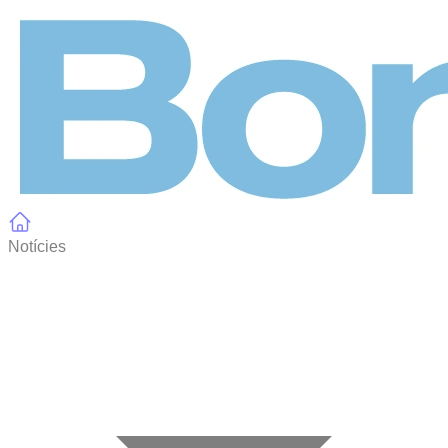
Panell de gestió de galetes
Notícies