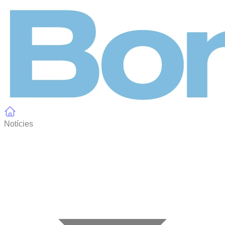
Panell de gestió de galetes
Notícies