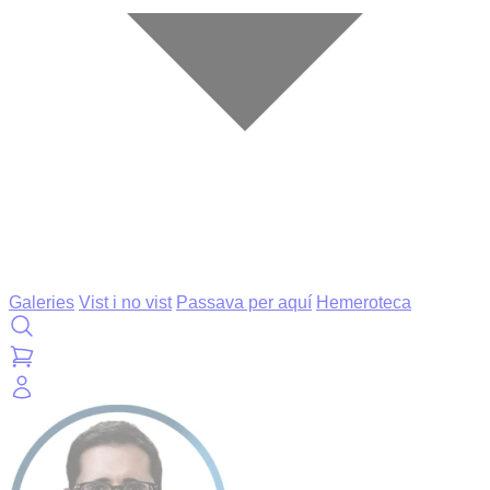
Galeries
Vist i no vist
Passava per aquí
Hemeroteca