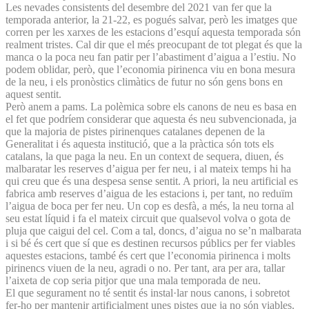
Les nevades consistents del desembre del 2021 van fer que la
temporada anterior, la 21-22, es pogués salvar, però les imatges que
corren per les xarxes de les estacions d’esquí aquesta temporada són
realment tristes. Cal dir que el més preocupant de tot plegat és que la
manca o la poca neu fan patir per l’abastiment d’aigua a l’estiu. No
podem oblidar, però, que l’economia pirinenca viu en bona mesura
de la neu, i els pronòstics climàtics de futur no són gens bons en
aquest sentit.
Però anem a pams. La polèmica sobre els canons de neu es basa en
el fet que podríem considerar que aquesta és neu subvencionada, ja
que la majoria de pistes pirinenques catalanes depenen de la
Generalitat i és aquesta institució, que a la pràctica són tots els
catalans, la que paga la neu. En un context de sequera, diuen, és
malbaratar les reserves d’aigua per fer neu, i al mateix temps hi ha
qui creu que és una despesa sense sentit. A priori, la neu artificial es
fabrica amb reserves d’aigua de les estacions i, per tant, no reduïm
l’aigua de boca per fer neu. Un cop es desfà, a més, la neu torna al
seu estat líquid i fa el mateix circuit que qualsevol volva o gota de
pluja que caigui del cel. Com a tal, doncs, d’aigua no se’n malbarata
i si bé és cert que sí que es destinen recursos públics per fer viables
aquestes estacions, també és cert que l’economia pirinenca i molts
pirinencs viuen de la neu, agradi o no. Per tant, ara per ara, tallar
l’aixeta de cop seria pitjor que una mala temporada de neu.
El que segurament no té sentit és instal·lar nous canons, i sobretot
fer-ho per mantenir artificialment unes pistes que ja no són viables.