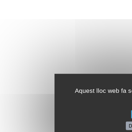
Aquest lloc web fa se
D