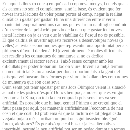
En aquells llocs (o cotes) en què cada cop neva menys, i en els quals
els canons no són el complement, sinó la base, és evident que fer
noves instal·lacions és voler posar portes al camp, negar la realitat
climàtica i gastar per gastar. Hi ha una diferència entre invertir
mantenint temporalment uns canons per evitar un naufragi econòmic
d’un sector de la població que viu de la neu que gastar fent noves
instal·lacions on ja es veu que la viabilitat de l’esquí no és possible.
El que caldria és invertir aquests recursos a desenvolupar noves (o
velles) activitats econòmiques que representin una oportunitat per als
pirinencs d’avui i de demà. El jovent pirinenc té moltes dificultats
per residir a les comarques de muntanya si no es dedica
exclusivament al sector serveis, i això sense comptar amb les
dificultats per poder trobar un lloc on viure. Invertir a mitjà termini
en neu artificial és no apostar per donar oportunitats a la gent del
país que vol buscar altres formes per viure i treballar a les comarques
de muntanya que són casa seva.
Quin sentit pot tenir apostar per uns Jocs Olímpics veient la situació
actual de les pistes d’esquí? Doncs ben poc, a no ser que es vulgui
fer com a la Xina, on tota la neu emprada pels seus jocs va ser
artificial. És possible que hi hagi gent al Pirineu que cregui que el
futur passa per aquí, per mantenir artificialment l’economia de neu
costi el que costi. El problema és que la factura de tot plegat cada
vegada pujarà més i arribarà un punt on sigui insostenible. Què
farem, aleshores? És per això que cal buscar ja les alternatives i
invertir-hi, perquè la neu artificial pot ser un pedaç durant un temps