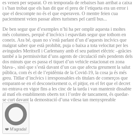
es venen per separat. O en temporada de rebaixes han arribat a caixa
i s’han trobat que els han dit que el preu de l’etiqueta era un error i
que el descompte no és el que esperaven. O mentre feien cua
pacientment veien passar altres turismes pel carril bus...
De ben segur que d’exemples n’hi ha per omplir aquesta i moltes
més columnes, perquè d’incívics i espavilats segur que tothom en
coneix. Ara bé, quan no s’està parlant d’un d’aquests incívics que
malgrat saber que està prohibit, puja o baixa a tota velocitat per les
avingudes Meritxell i Carlemany amb el seu patinet elèctric –gràcies
també a la permissivitat d’uns agents de circulació més pendents dels
dos minuts que es passa el tiquet d’un vehicle estacionat en zona
blava–, sinó que s’està davant d’un cas que afecta greument la salut
pública, com és el de l’epidèmia de la Covid-19, la cosa ja és més
greu. Titllar d’incívics i irresponsables els titulars de comerços que
emparant-se en el desconeixement o, el pitjor, en el fet que el decret
no entrava en vigor fins a les cinc de la tarda i van mantenir dissabte
al matí els establiments oberts tot i l’ordre de tancament, és quedar-
se curt davant la demostració d’una vilesa tan menyspreable
❤️
M'agrada!