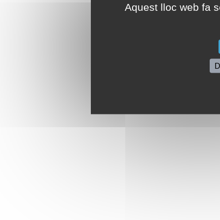
Aquest lloc web fa se
D