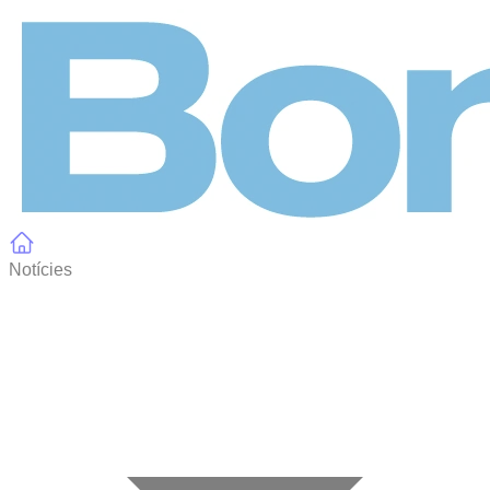
Panell de gestió de galetes
Notícies