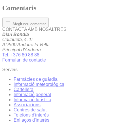
Comentaris
Afegir nou comentari
CONTACTA AMB NOSALTRES
Diari Bondia
Callaueta, 4, 1r
AD500 Andorra la Vella
Principat d'Andorra
Tel. +376 80 88 88
Formulari de contacte
Serveis
Farmàcies de guàrdia
Informació meteorològica
Cartellera
Informació general
Informació turística
Associacions
Centres de salut
Telèfons d'interès
Enllaços d'interés