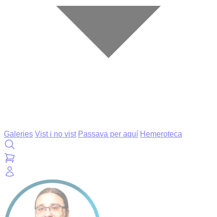
Galeries
Vist i no vist
Passava per aquí
Hemeroteca