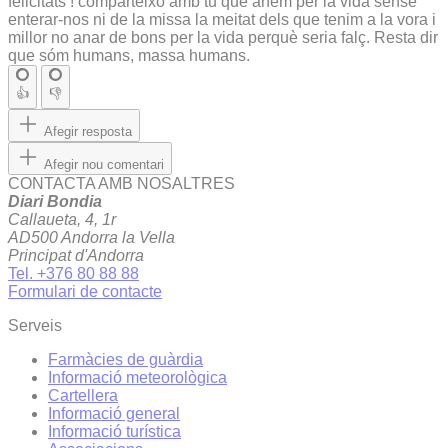
felicitats ! comparteixo amb tu que anem per la vida sense
enterar-nos ni de la missa la meitat dels que tenim a la vora i
millor no anar de bons per la vida perquè seria falç. Resta dir
que sóm humans, massa humans.
👍
👎
Afegir resposta
Afegir nou comentari
CONTACTA AMB NOSALTRES
Diari Bondia
Callaueta, 4, 1r
AD500 Andorra la Vella
Principat d'Andorra
Tel. +376 80 88 88
Formulari de contacte
Serveis
Farmàcies de guàrdia
Informació meteorològica
Cartellera
Informació general
Informació turística