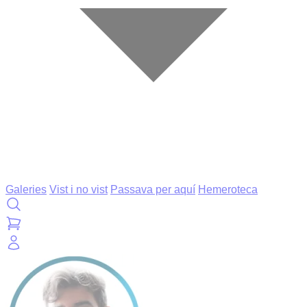
Galeries
Vist i no vist
Passava per aquí
Hemeroteca