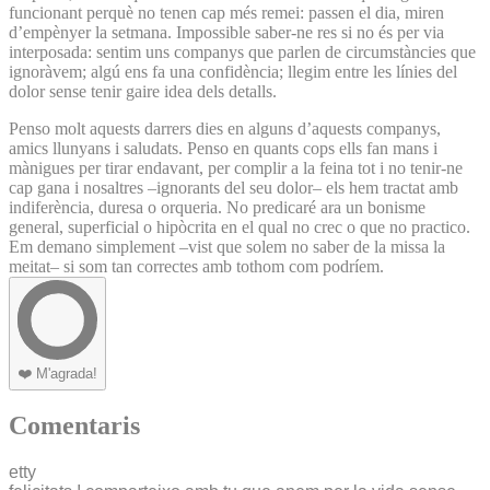
funcionant perquè no tenen cap més remei: passen el dia, miren
d’empènyer la setmana. Impossible saber-ne res si no és per via
interposada: sentim uns companys que parlen de circumstàncies que
ignoràvem; algú ens fa una confidència; llegim entre les línies del
dolor sense tenir gaire idea dels detalls.
Penso molt aquests darrers dies en alguns d’aquests companys,
amics llunyans i saludats. Penso en quants cops ells fan mans i
mànigues per tirar endavant, per complir a la feina tot i no tenir-ne
cap gana i nosaltres –ignorants del seu dolor– els hem tractat amb
indiferència, duresa o orqueria. No predicaré ara un bonisme
general, superficial o hipòcrita en el qual no crec o que no practico.
Em demano simplement –vist que solem no saber de la missa la
meitat– si som tan correctes amb tothom com podríem.
❤️
M'agrada!
Comentaris
etty