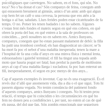
psicològiques que carretegen. No sabem, en el fons, qui són. No
toca? No s’ha donat el cas? Són companys de feina, coneguts amb
qui enraonem breument al gimnàs, amics d’un amic amb qui algun
cop hem fet un cafè o una cervesa, la persona que ens atén a la
botiga o al bar, saludats. Llurs ferides poden estar cicatritzades de fa
temps. O no. Potser les tenen badades i no ho sabem. Algunes
s’estan fent més fondes el mateix segon en què ens cobren, en què
obren la porta del bar, en què entren a la sala de professors on
coincidim..., però nosaltres no en sabem res. Amics llunyans,
companys, coneguts que ho estan passant malament de debò: la filla
ha patit una trombosi cerebral; els han diagnosticat un càncer; se’ls
ha mort fa poc el nebot d’una malaltia inesperada; tenen la mare a
l’hospital de fa una colla d’anys en una minva física i mental lenta,
esbraonadora i gairebé terminal; el fill ha tingut una topada amb
moto que hauria pogut ser fatal; han perdut la parella de moltíssims
anys al cap d’una malaltia llarga i xucladora; fa poc han enterrat un
fill, inesperadament, el segon en poc menys de dos anys...
Cap d’aquests exemples és inventat. Cap no és una exageració. És el
revés dur d’allò que anomenem vida, dia a dia o el que sigui. Tots hi
passem alguna vegada. No tenim constància del patiment fondo
d’aquests companys, amics llunyans i coneguts. No hi tenim prou
relació, el temps que hi coincidim o les circumstàncies en què ho
fem no donen peu a confidències i, per tant, no estem al cas de què
els passa, del dol que fan. Són zombis emocionals que segueixen