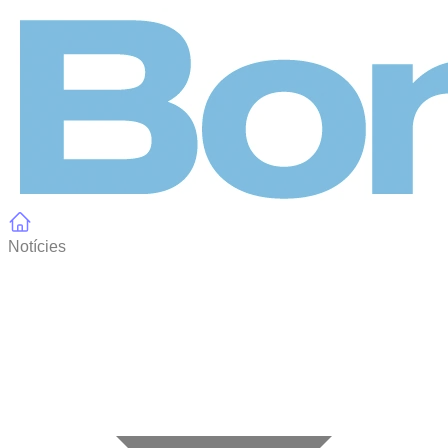
Panell de gestió de galetes
Notícies