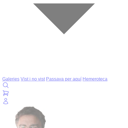
Galeries
Vist i no vist
Passava per aquí
Hemeroteca