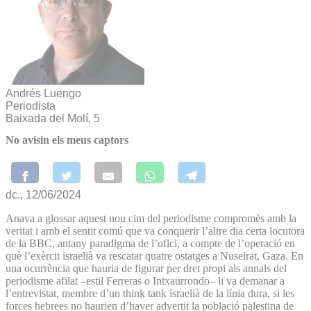
Andrés Luengo
Periodista
Baixada del Molí, 5
No avisin els meus captors
dc., 12/06/2024
Anava a glossar aquest nou cim del periodisme compromès amb la
veritat i amb el sentit comú que va conquerir l’altre dia certa locutora
de la BBC, antany paradigma de l’ofici, a compte de l’operació en
què l’exèrcit israelià va rescatar quatre ostatges a Nuseirat, Gaza. En
una ocurrència que hauria de figurar per dret propi als annals del
periodisme afilat –estil Ferreras o Intxaurrondo– li va demanar a
l’entrevistat, membre d’un think tank israelià de la línia dura, si les
forces hebrees no haurien d’haver advertit la població palestina de