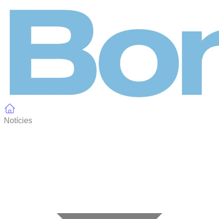
Panell de gestió de galetes
Notícies