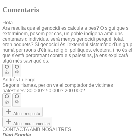
Comentaris
Hola
Ara resulta que el genocidi es calcula a pes? O sigui que si
exterminem, posem per cas, un poble indígena amb uns
centenars d'individus, serà menys genocidi perquè, total,
eren poquets? Si genocidi és l'extermini sistemàtic d'un grup
humà per raons d'ètnia, religió, polítiques, etcètera, i no és el
que s'està perpretrant contra els palestins, ja ens explicarà
algú més savi què és.
👍
👎
Andrés Luengo
Segons Hamas, per on va el comptador de victimes
palestines: 30.000? 50.000? 200.000?
👍
👎
Afegir resposta
Afegir nou comentari
CONTACTA AMB NOSALTRES
Diari Bondia