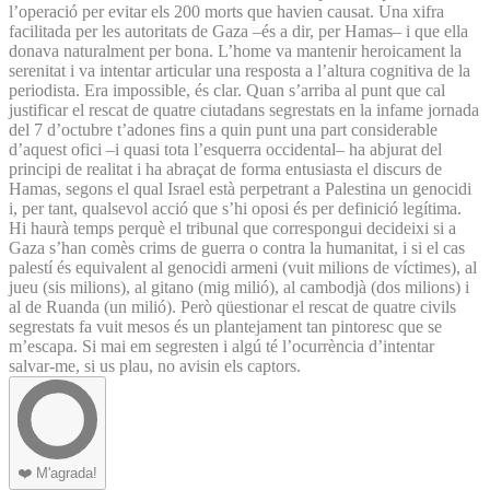
l’operació per evitar els 200 morts que havien causat. Una xifra
facilitada per les autoritats de Gaza –és a dir, per Hamas– i que ella
donava naturalment per bona. L’home va mantenir heroicament la
serenitat i va intentar articular una resposta a l’altura cognitiva de la
periodista. Era impossible, és clar. Quan s’arriba al punt que cal
justificar el rescat de quatre ciutadans segrestats en la infame jornada
del 7 d’octubre t’adones fins a quin punt una part considerable
d’aquest ofici –i quasi tota l’esquerra occidental– ha abjurat del
principi de realitat i ha abraçat de forma entusiasta el discurs de
Hamas, segons el qual Israel està perpetrant a Palestina un genocidi
i, per tant, qualsevol acció que s’hi oposi és per definició legítima.
Hi haurà temps perquè el tribunal que correspongui decideixi si a
Gaza s’han comès crims de guerra o contra la humanitat, i si el cas
palestí és equivalent al genocidi armeni (vuit milions de víctimes), al
jueu (sis milions), al gitano (mig milió), al cambodjà (dos milions) i
al de Ruanda (un milió). Però qüestionar el rescat de quatre civils
segrestats fa vuit mesos és un plantejament tan pintoresc que se
m’escapa. Si mai em segresten i algú té l’ocurrència d’intentar
salvar-me, si us plau, no avisin els captors.
❤️
M'agrada!