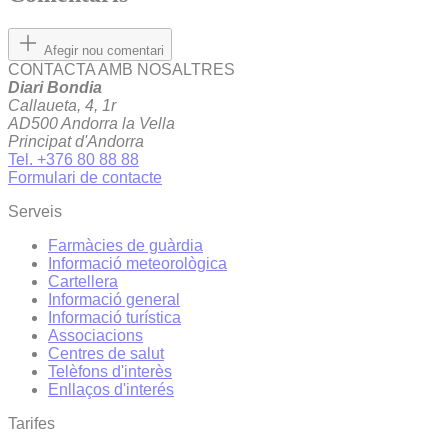
Afegir nou comentari
CONTACTA AMB NOSALTRES
Diari Bondia
Callaueta, 4, 1r
AD500 Andorra la Vella
Principat d'Andorra
Tel. +376 80 88 88
Formulari de contacte
Serveis
Farmàcies de guàrdia
Informació meteorològica
Cartellera
Informació general
Informació turística
Associacions
Centres de salut
Telèfons d'interès
Enllaços d'interés
Tarifes