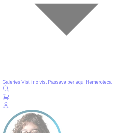
Galeries
Vist i no vist
Passava per aquí
Hemeroteca