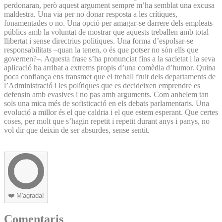
perdonaran, però aquest argument sempre m’ha semblat una excusa
maldestra. Una via per no donar resposta a les crítiques,
fonamentades o no. Una opció per amagar-se darrere dels empleats
públics amb la voluntat de mostrar que aquests treballen amb total
llibertat i sense directrius polítiques. Una forma d’espolsar-se
responsabilitats –quan la tenen, o és que potser no són ells que
governen?–. Aquesta frase s’ha pronunciat fins a la sacietat i la seva
aplicació ha arribat a extrems propis d’una comèdia d’humor. Quina
poca confiança ens transmet que el treball fruit dels departaments de
l’Administració i les polítiques que es decideixen emprendre es
defensin amb evasives i no pas amb arguments. Com anhelem tan
sols una mica més de sofisticació en els debats parlamentaris. Una
evolució a millor és el que caldria i el que estem esperant. Que certes
coses, per molt que s’hagin repetit i repetit durant anys i panys, no
vol dir que deixin de ser absurdes, sense sentit.
❤️
M'agrada!
Comentaris