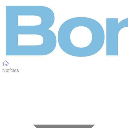
Panell de gestió de galetes
Notícies