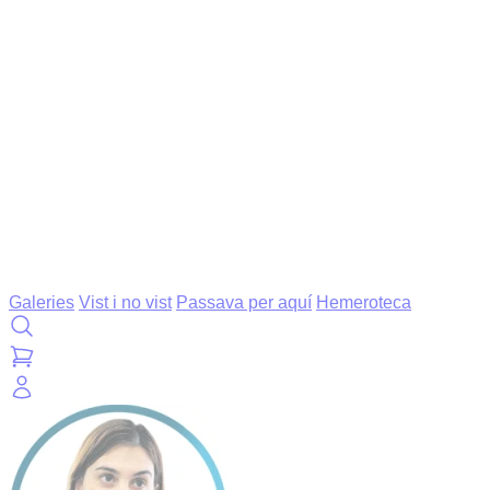
Galeries
Vist i no vist
Passava per aquí
Hemeroteca