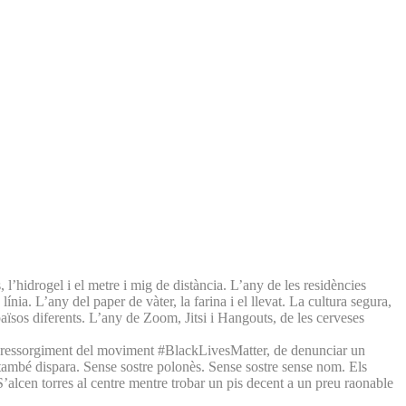
 l’hidrogel i el metre i mig de distància. L’any de les residències
línia. L’any del paper de vàter, la farina i el llevat. La cultura segura,
aïsos diferents. L’any de Zoom, Jitsi i Hangouts, de les cerveses
del ressorgiment del moviment #BlackLivesMatter, de denunciar un
també dispara. Sense sostre polonès. Sense sostre sense nom. Els
S’alcen torres al centre mentre trobar un pis decent a un preu raonable