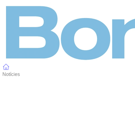
Panell de gestió de galetes
Notícies