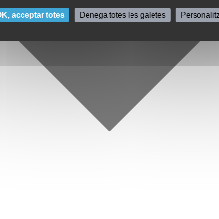
K, acceptar totes
Denega totes les galetes
Personalit