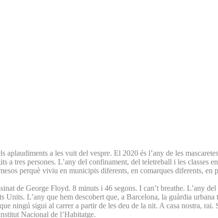
els aplaudiments a les vuit del vespre. El 2020 és l’any de les mascaretes,
ts a tres persones. L’any del confinament, del teletreball i les classes en 
 mesos perquè viviu en municipis diferents, en comarques diferents, en p
assinat de George Floyd. 8 minuts i 46 segons. I can’t breathe. L’any 
ts Units. L’any que hem descobert que, a Barcelona, la guàrdia urbana 
ingú sigui al carrer a partir de les deu de la nit. A casa nostra, rai. 
nstitut Nacional de l’Habitatge.