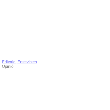
Editorial
Entrevistes
Opinió