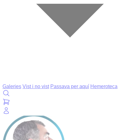
Galeries
Vist i no vist
Passava per aquí
Hemeroteca