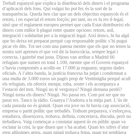
Treball espanyol que explica la distribució dels diners i el programa
d’aplicació dels fons. Qui vulgui ho pot fer, és la sort de la
transparència. Queda ben clar que un dels objectius espanyols és el
retorn, i en especial el retorn forçós; per tant, no es fa res il·legal,
sinó que el reglament europeu permet que cada Estat distribueixi els
diners com millor li plagui entre quatre opcions: retorn, asil,
integració i solidaritat per a la migració legal. Així doncs, hi ha algú
que ho deixa tot preparat perquè cap responsable polític s’hi pugui
picar els dits. Tot net com una patena mentre que els que no tenen la
nostra sort aprenen el que vol dir la burocràcia, sempre legal i
correcta, i gairebé mai justa. Dijous van arribar a Madrid 66
refugiats que sumen en total 1.100, mentre que el Govern espanyol
s’havia compromès a acollir-ne 17.000 ja enguany, segons dades
oficials. A l’altra banda, la justícia francesa ha jutjat i condemnat a
una multa de 3.000 euros un pagès prop de Ventimiglia perquè acull
els refugiats, els ofereix menjar, roba, sostre i els acompanya a
l’estació del tren. Ningú no té vergonya? Ningú demana perdó?
Ningú torna els diners? Ningú. No passa res. Com pot ser que no
passi res. Tanco la ràdio. Guanya l’Andorra a la mitja part. L’ús de
cada paraula no és gratuït. Quan era jove no hi havia cap associació,
empresa o partit polític que treballés. Tothom preparava, s’esforçava,
estudiava, dissenyava, trobava, definia, concretava, discutia, però no
treballava. Vaig començar a constatar aquest ús en públic quan va
esclatar la crisi, la que diuen que s’ha acabat. Quan les xifres d’atur
eren altíssimes arreu, quan ningú trobava feina, quan tot semblava