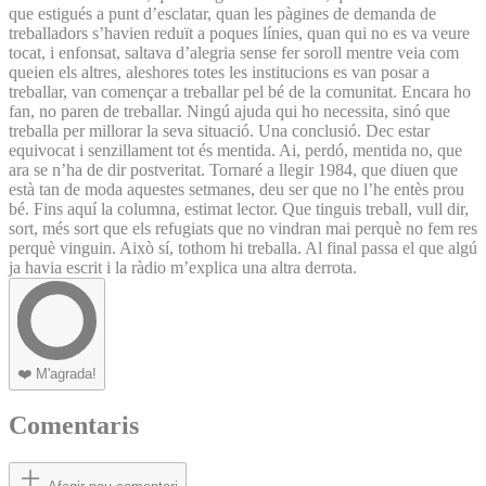
que estigués a punt d’esclatar, quan les pàgines de demanda de
treballadors s’havien reduït a poques línies, quan qui no es va veure
tocat, i enfonsat, saltava d’alegria sense fer soroll mentre veia com
queien els altres, aleshores totes les institucions es van posar a
treballar, van començar a treballar pel bé de la comunitat. Encara ho
fan, no paren de treballar. Ningú ajuda qui ho necessita, sinó que
treballa per millorar la seva situació. Una conclusió. Dec estar
equivocat i senzillament tot és mentida. Ai, perdó, mentida no, que
ara se n’ha de dir postveritat. Tornaré a llegir 1984, que diuen que
està tan de moda aquestes setmanes, deu ser que no l’he entès prou
bé. Fins aquí la columna, estimat lector. Que tinguis treball, vull dir,
sort, més sort que els refugiats que no vindran mai perquè no fem res
perquè vinguin. Això sí, tothom hi treballa. Al final passa el que algú
ja havia escrit i la ràdio m’explica una altra derrota.
❤️
M'agrada!
Comentaris