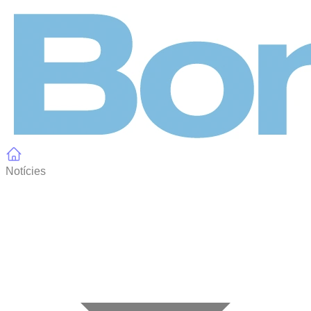
Panell de gestió de galetes
Notícies