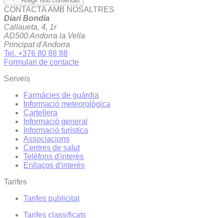
Afegir nou comentari
CONTACTA AMB NOSALTRES
Diari Bondia
Callaueta, 4, 1r
AD500 Andorra la Vella
Principat d'Andorra
Tel. +376 80 88 88
Formulari de contacte
Serveis
Farmàcies de guàrdia
Informació meteorològica
Cartellera
Informació general
Informació turística
Associacions
Centres de salut
Telèfons d'interès
Enllaços d'interés
Tarifes
Tarifes publicitat
Tarifes classificats