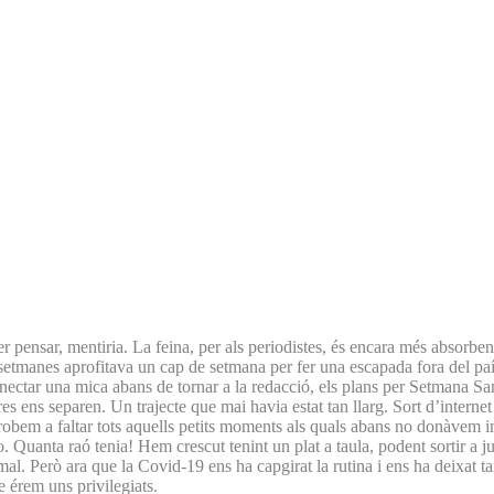
er pensar, mentiria. La feina, per als periodistes, és encara més absorb
 setmanes aprofitava un cap de setmana per fer una escapada fora del pa
ectar una mica abans de tornar a la redacció, els plans per Setmana San
ens separen. Un trajecte que mai havia estat tan llarg. Sort d’internet 
trobem a faltar tots aquells petits moments als quals abans no donàvem im
nta raó tenia! Hem crescut tenint un plat a taula, podent sortir a jugar 
rmal. Però ara que la Covid-19 ens ha capgirat la rutina i ens ha deixat
e érem uns privilegiats.