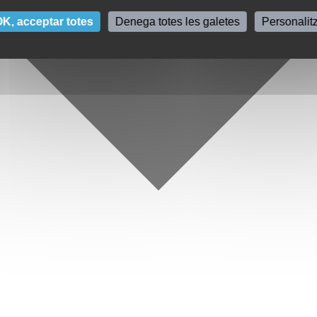
K, acceptar totes
Denega totes les galetes
Personalit