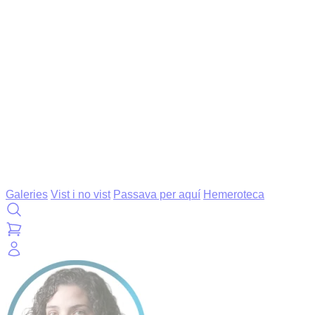
Galeries
Vist i no vist
Passava per aquí
Hemeroteca