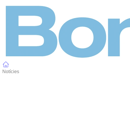
Panell de gestió de galetes
Notícies