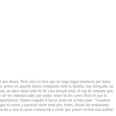
ent que abans. Però això no treu que no hagi tingut moments per mirar
ís; penso en aquells dinars compartits amb la família, una abraçada, un
ta, un adeu ràpid amb els de casa perquè total, el cap de setmana que
i de les videotrucades per poder veure’ns les cares! Però és que la
portància! Tantes vegades li havia sentit dir al meu pare: “vosaltres
al carrer, a passejar sense tenir por, festes, dinars als restaurants,
 tancats a casa és quan comencem a veure que potser vivíem una realitat