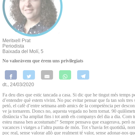
Meritxell Prat
Periodista
Baixada del Molí, 5
No valoràvem que érem uns privilegiats
dt., 24/03/2020
Fa deu dies que estic tancada a casa. Si dic que he tingut més temps p
d’entendre què estem vivint. No puc evitar pensar que fa tan sols tres
petó, el cafè d’entre setmana amb amics de la competència per desconn
ve ja tornarem. Doncs no, aquesta vegada no hem tornat. 90 quilòmetres 
distància s’ha ampliat fins i tot amb els companys del dia a dia. Com 
esteu massa ben acostumats!” Sempre pensava que exagerava, però no. Qua
vacances i viatges a l’altra punta de món. Tot s’havia fet quotidià, no
poc real, sense valorar allò que realment té valor, sense adonar-nos qu