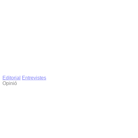
Editorial
Entrevistes
Opinió