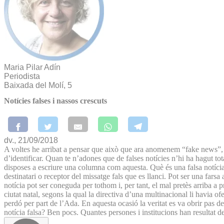
Maria Pilar Adín
Periodista
Baixada del Molí, 5
Notícies falses i nassos crescuts
dv., 21/09/2018
A voltes he arribat a pensar que això que ara anomenem “fake news”, fa
d’identificar. Quan te n’adones que de falses notícies n’hi ha hagut to
disposes a escriure una columna com aquesta. Què és una falsa notícia
destinatari o receptor del missatge fals que es llanci. Pot ser una farsa 
notícia pot ser coneguda per tothom i, per tant, el mal pretès arriba 
ciutat natal, segons la qual la directiva d’una multinacional li havia of
perdó per part de l’Ada. En aquesta ocasió la veritat es va obrir pas 
notícia falsa? Ben pocs. Quantes persones i institucions han resultat 