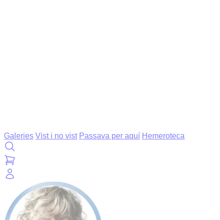
Galeries
Vist i no vist
Passava per aquí
Hemeroteca