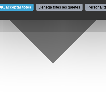
K, acceptar totes
Denega totes les galetes
Personalit