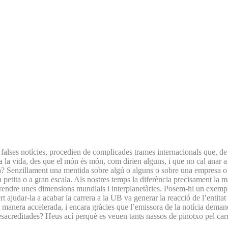
lses notícies, procedien de complicades trames internacionals que, de t
ta la vida, des que el món és món, com dirien alguns, i que no cal anar a
? Senzillament una mentida sobre algú o alguns o sobre una empresa o u
a petita o a gran escala. Als nostres temps la diferència precisament la ma
a prendre unes dimensions mundials i interplanetàries. Posem-hi un exem
ert ajudar-la a acabar la carrera a la UB va generar la reacció de l’entita
de manera accelerada, i encara gràcies que l’emissora de la notícia deman
desacreditades? Heus ací perquè es veuen tants nassos de pinotxo pel ca