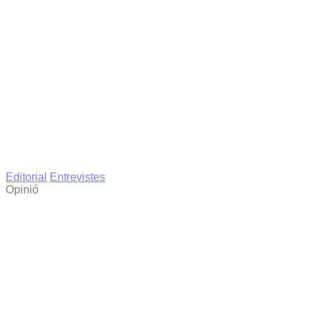
Editorial
Entrevistes
Opinió