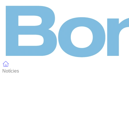
Panell de gestió de galetes
Notícies