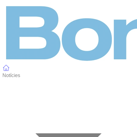
Panell de gestió de galetes
Notícies