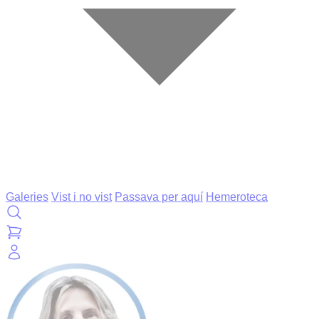
Galeries
Vist i no vist
Passava per aquí
Hemeroteca