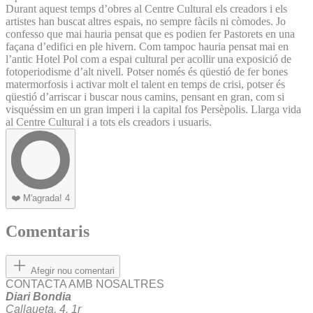
Durant aquest temps d’obres al Centre Cultural els creadors i els
artistes han buscat altres espais, no sempre fàcils ni còmodes. Jo
confesso que mai hauria pensat que es podien fer Pastorets en una
façana d’edifici en ple hivern. Com tampoc hauria pensat mai en
l’antic Hotel Pol com a espai cultural per acollir una exposició de
fotoperiodisme d’alt nivell. Potser només és qüestió de fer bones
matermorfosis i activar molt el talent en temps de crisi, potser és
qüestió d’arriscar i buscar nous camins, pensant en gran, com si
visquéssim en un gran imperi i la capital fos Persèpolis. Llarga vida
al Centre Cultural i a tots els creadors i usuaris.
❤️
M'agrada!
4
Comentaris
Afegir nou comentari
CONTACTA AMB NOSALTRES
Diari Bondia
Callaueta, 4, 1r