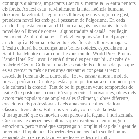
continguts dinàmics, impactants i senzills, mentre la IA entra per tots
els forats. Aquest estiu, reivindicarem la intel·ligència humana,
deixarem la velocitat, llegirem els llibres que ens vinguin de gust,
prendrem novel·les amb gel i passarem de l’algoritme. En cada
article d’aquesta temporada hi haurà amagats uns quants títols de
novel·les o llibres de contes –alguns traduïts al català– per llegir
lentament. Avui n’hi ha nou. Endevineu quins són. En el proper
article aquí al Bondia trobareu tots els títols dels llibres amagats.
L’estiu cultural ha començat amb bones notícies, especialment a
Sant Julià. Mentre encara dura l’exposició del World Press Photo a
l’antic Hotel Pol –avui i demà últims dies per anar-hi-, s’acaba de
reobrir el Centre Cultural, una de les catedrals culturals del país que
es va cremar fa més de tres anys deixant el cor gelat al teixit
associatiu i creatiu de la parròquia. Tot va passar alhora i molt de
pressa, però ara el Centre ja està a punt per tornar a ser un motor per
a la cultura i la creació. Tant de bo hi puguem veure temporades de
teatre (i exposicions i concerts) sorprenents i innovadores, obres dels
actors més populars que omplen sales fàcilment, i obres diferents,
creacions dels professionals i dels amateurs, de dins i de fora,
clàssics i trencadors. Ballarins verticals, com els de la festa
d’inauguració que es movien com peixos a la façana, i horitzontals.
Creacions i experiències culturals que diverteixin i entretinguin i
emocionin, però també que sorprenguin i omplin el cap de la gent de
preguntes i inquietuds. Experiències que ens facin sentir l’ànima
separada del cos i ens facin veure les estrelles de Lilith.