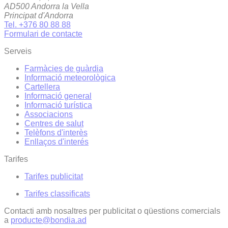
AD500 Andorra la Vella
Principat d'Andorra
Tel. +376 80 88 88
Formulari de contacte
Serveis
Farmàcies de guàrdia
Informació meteorològica
Cartellera
Informació general
Informació turística
Associacions
Centres de salut
Telèfons d'interès
Enllaços d'interés
Tarifes
Tarifes publicitat
Tarifes classificats
Contacti amb nosaltres per publicitat o qüestions comercials
a
producte@bondia.ad