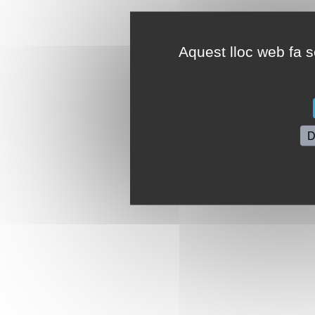
Aquest lloc web fa se
D