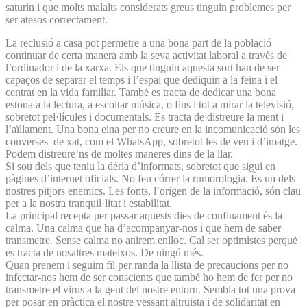
saturin i que molts malalts considerats greus tinguin problemes per
ser atesos correctament.
La reclusió a casa pot permetre a una bona part de la població
continuar de certa manera amb la seva activitat laboral a través de
l’ordinador i de la xarxa. Els que tinguin aquesta sort han de ser
capaços de separar el temps i l’espai que dediquin a la feina i el
centrat en la vida familiar. També es tracta de dedicar una bona
estona a la lectura, a escoltar música, o fins i tot a mirar la televisió,
sobretot pel·lícules i documentals. Es tracta de distreure la ment i
l’aïllament. Una bona eina per no creure en la incomunicació són les
converses de xat, com el WhatsApp, sobretot les de veu i d’imatge.
Podem distreure’ns de moltes maneres dins de la llar.
Si sou dels que teniu la dèria d’informats, sobretot que sigui en
pàgines d’internet oficials. No feu córrer la rumorologia. És un dels
nostres pitjors enemics. Les fonts, l’origen de la informació, són clau
per a la nostra tranquil·litat i estabilitat.
La principal recepta per passar aquests dies de confinament és la
calma. Una calma que ha d’acompanyar-nos i que hem de saber
transmetre. Sense calma no anirem enlloc. Cal ser optimistes perquè
es tracta de nosaltres mateixos. De ningú més.
Quan prenem i seguim fil per randa la llista de precaucions per no
infectar-nos hem de ser conscients que també ho hem de fer per no
transmetre el virus a la gent del nostre entorn. Sembla tot una prova
per posar en pràctica el nostre vessant altruista i de solidaritat en