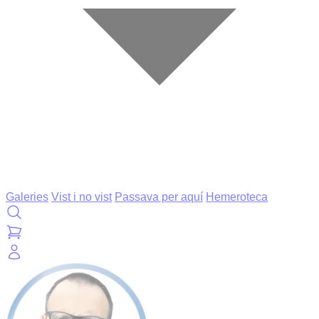
Galeries
Vist i no vist
Passava per aquí
Hemeroteca