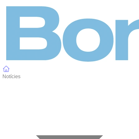
Panell de gestió de galetes
Notícies