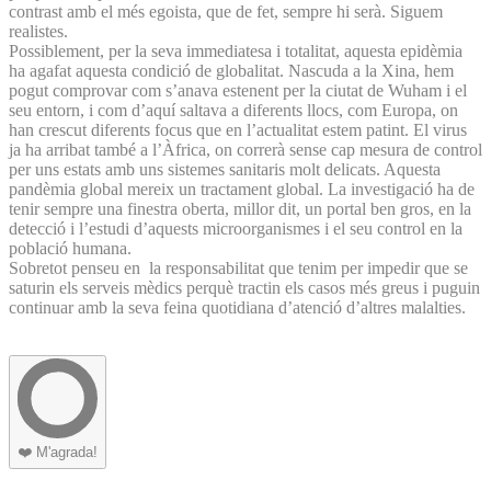
contrast amb el més egoista, que de fet, sempre hi serà. Siguem
realistes.
Possiblement, per la seva immediatesa i totalitat, aquesta epidèmia
ha agafat aquesta condició de globalitat. Nascuda a la Xina, hem
pogut comprovar com s’anava estenent per la ciutat de Wuham i el
seu entorn, i com d’aquí saltava a diferents llocs, com Europa, on
han crescut diferents focus que en l’actualitat estem patint. El virus
ja ha arribat també a l’Àfrica, on correrà sense cap mesura de control
per uns estats amb uns sistemes sanitaris molt delicats. Aquesta
pandèmia global mereix un tractament global. La investigació ha de
tenir sempre una finestra oberta, millor dit, un portal ben gros, en la
detecció i l’estudi d’aquests microorganismes i el seu control en la
població humana.
Sobretot penseu en la responsabilitat que tenim per impedir que se
saturin els serveis mèdics perquè tractin els casos més greus i puguin
continuar amb la seva feina quotidiana d’atenció d’altres malalties.
❤️
M'agrada!