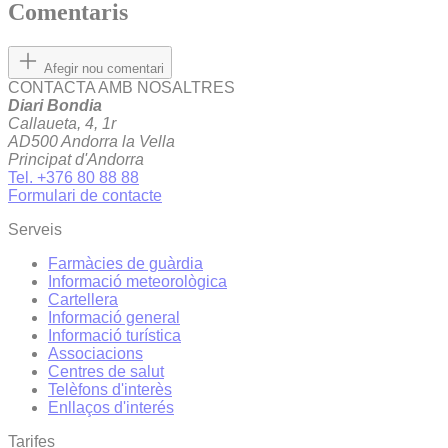
Comentaris
Afegir nou comentari
CONTACTA AMB NOSALTRES
Diari Bondia
Callaueta, 4, 1r
AD500 Andorra la Vella
Principat d'Andorra
Tel. +376 80 88 88
Formulari de contacte
Serveis
Farmàcies de guàrdia
Informació meteorològica
Cartellera
Informació general
Informació turística
Associacions
Centres de salut
Telèfons d'interès
Enllaços d'interés
Tarifes