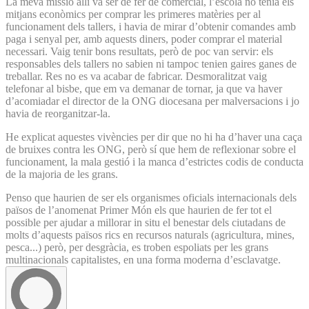
La meva missió allí va ser de fer de comercial, l’escola no tenia els
mitjans econòmics per comprar les primeres matèries per al
funcionament dels tallers, i havia de mirar d’obtenir comandes amb
paga i senyal per, amb aquests diners, poder comprar el material
necessari. Vaig tenir bons resultats, però de poc van servir: els
responsables dels tallers no sabien ni tampoc tenien gaires ganes de
treballar. Res no es va acabar de fabricar. Desmoralitzat vaig
telefonar al bisbe, que em va demanar de tornar, ja que va haver
d’acomiadar el director de la ONG diocesana per malversacions i jo
havia de reorganitzar-la.
He explicat aquestes vivències per dir que no hi ha d’haver una caça
de bruixes contra les ONG, però sí que hem de reflexionar sobre el
funcionament, la mala gestió i la manca d’estrictes codis de conducta
de la majoria de les grans.
Penso que haurien de ser els organismes oficials internacionals dels
països de l’anomenat Primer Món els que haurien de fer tot el
possible per ajudar a millorar in situ el benestar dels ciutadans de
molts d’aquests països rics en recursos naturals (agricultura, mines,
pesca...) però, per desgràcia, es troben espoliats per les grans
multinacionals capitalistes, en una forma moderna d’esclavatge.