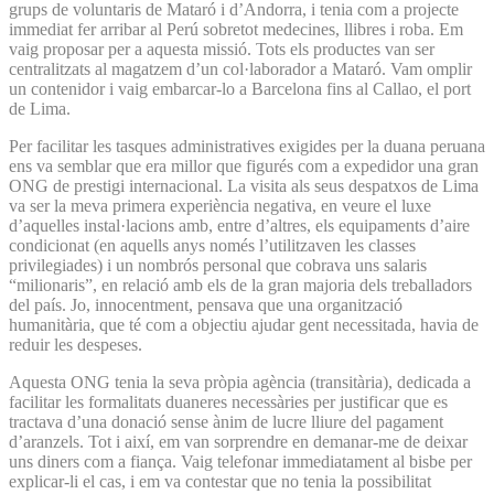
grups de voluntaris de Mataró i d’Andorra, i tenia com a projecte
immediat fer arribar al Perú sobretot medecines, llibres i roba. Em
vaig proposar per a aquesta missió. Tots els productes van ser
centralitzats al magatzem d’un col·laborador a Mataró. Vam omplir
un contenidor i vaig embarcar-lo a Barcelona fins al Callao, el port
de Lima.
Per facilitar les tasques administratives exigides per la duana peruana
ens va semblar que era millor que figurés com a expedidor una gran
ONG de prestigi internacional. La visita als seus despatxos de Lima
va ser la meva primera experiència negativa, en veure el luxe
d’aquelles instal·lacions amb, entre d’altres, els equipaments d’aire
condicionat (en aquells anys només l’utilitzaven les classes
privilegiades) i un nombrós personal que cobrava uns salaris
“milionaris”, en relació amb els de la gran majoria dels treballadors
del país. Jo, innocentment, pensava que una organització
humanitària, que té com a objectiu ajudar gent necessitada, havia de
reduir les despeses.
Aquesta ONG tenia la seva pròpia agència (transitària), dedicada a
facilitar les formalitats duaneres necessàries per justificar que es
tractava d’una donació sense ànim de lucre lliure del pagament
d’aranzels. Tot i així, em van sorprendre en demanar-me de deixar
uns diners com a fiança. Vaig telefonar immediatament al bisbe per
explicar-li el cas, i em va contestar que no tenia la possibilitat