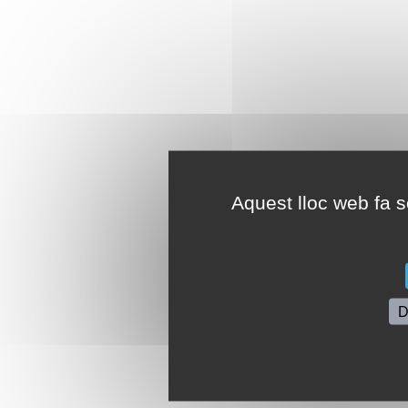
Aquest lloc web fa se
D