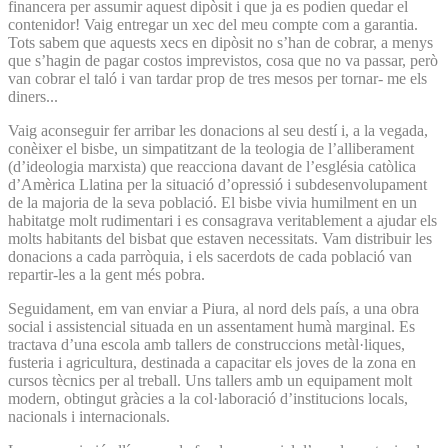
financera per assumir aquest dipòsit i que ja es podien quedar el
contenidor! Vaig entregar un xec del meu compte com a garantia.
Tots sabem que aquests xecs en dipòsit no s’han de cobrar, a menys
que s’hagin de pagar costos imprevistos, cosa que no va passar, però
van cobrar el taló i van tardar prop de tres mesos per tornar- me els
diners...
Vaig aconseguir fer arribar les donacions al seu destí i, a la vegada,
conèixer el bisbe, un simpatitzant de la teologia de l’alliberament
(d’ideologia marxista) que reacciona davant de l’església catòlica
d’Amèrica Llatina per la situació d’opressió i subdesenvolupament
de la majoria de la seva població. El bisbe vivia humilment en un
habitatge molt rudimentari i es consagrava veritablement a ajudar els
molts habitants del bisbat que estaven necessitats. Vam distribuir les
donacions a cada parròquia, i els sacerdots de cada població van
repartir-les a la gent més pobra.
Seguidament, em van enviar a Piura, al nord dels país, a una obra
social i assistencial situada en un assentament humà marginal. Es
tractava d’una escola amb tallers de construccions metàl·liques,
fusteria i agricultura, destinada a capacitar els joves de la zona en
cursos tècnics per al treball. Uns tallers amb un equipament molt
modern, obtingut gràcies a la col·laboració d’institucions locals,
nacionals i internacionals.