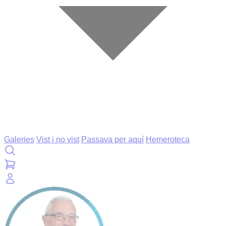
Galeries
Vist i no vist
Passava per aquí
Hemeroteca