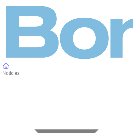
Panell de gestió de galetes
Notícies