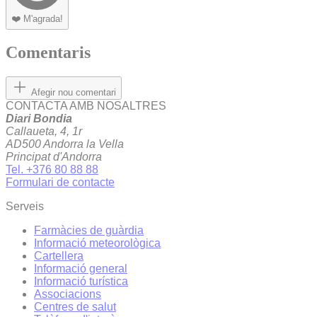
❤️
M'agrada!
Comentaris
Afegir nou comentari
CONTACTA AMB NOSALTRES
Diari Bondia
Callaueta, 4, 1r
AD500 Andorra la Vella
Principat d'Andorra
Tel. +376 80 88 88
Formulari de contacte
Serveis
Farmàcies de guàrdia
Informació meteorològica
Cartellera
Informació general
Informació turística
Associacions
Centres de salut