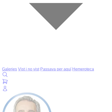
Galeries
Vist i no vist
Passava per aquí
Hemeroteca