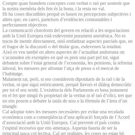
Compte quan brandem conceptes com veritat o raó per sostenir que
la nostra memòria dels fets és la bona, i la resta no val.
Hi ha coses discutibles perquè es basen en percepcions subjectives i
altres que, en canvi, parteixen d’evidències contrastables i
perfectament objectives
La comunicació cloroform del govern en relació a les negociacions
amb la Unió Europea està esdevenint purament anestèsica. No es
tracta de mentir directament, sinó emfatitzar aspectes parcials que, en
el fragor de la discussió o del titular gras, esdevenen la totalitat.
Això es veu també en altres aspectes de l’actualitat andorrana on
s’acumulen els exemples en què es pren una part pel tot, sigui
debatent sobre l’estat general de l’economia, les pensions, la reforma
laboral, les mesures per afrontar l’alça de preus o el mercat de
l’habitatge.
Malament rai, però, si ens considerem dipositaris de la raó i de la
veritat, ni que sigui retòricament, perquè llavors el diàleg democràtic
per tot el seu sentit. L’existència dels Parlaments es basa justament
en el fet que ningú és propietari de la veritat ni té raó d’ofici, tret que
no ens posem a debatre la taula de nou o la fórmula de l’àrea d’un
triangle.
Cal adoptar totes les mesures necessàries per evitar una reculada
econòmica com a conseqüència d’una aplicació forçada de l’Acord
d’associació amb la Unió Europea. Cal prevenir el país contra
l’espiral recessiva que ens amenaça. Aquesta hauria de ser la
principal tasca col·lectiva. Cal ser realistes, les coses no estan bé.