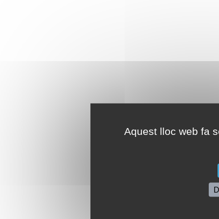
Aquest lloc web fa se
D