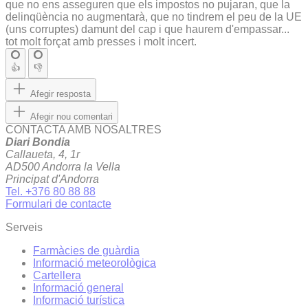
que no ens asseguren que els impostos no pujaran, que la
delinqüència no augmentarà, que no tindrem el peu de la UE
(uns corruptes) damunt del cap i que haurem d'empassar...
tot molt forçat amb presses i molt incert.
👍
👎
Afegir resposta
Afegir nou comentari
CONTACTA AMB NOSALTRES
Diari Bondia
Callaueta, 4, 1r
AD500 Andorra la Vella
Principat d'Andorra
Tel. +376 80 88 88
Formulari de contacte
Serveis
Farmàcies de guàrdia
Informació meteorològica
Cartellera
Informació general
Informació turística