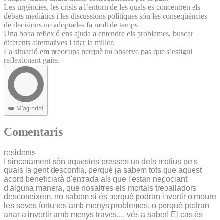
Les urgències, les crisis a l’entorn de les quals es concentren els
debats mediàtics i les discussions polítiques són les conseqüències
de decisions no adoptades fa molt de temps.
Una bona reflexió ens ajuda a entendre els problemes, buscar
diferents alternatives i triar la millor.
La situació em preocupa perquè no observo pas que s’estigui
reflexionant gaire.
❤️
M'agrada!
Comentaris
residents
I sincerament són aquestes presses un dels motius pels
quals la gent desconfia, perquè ja sabem tots que aquest
acord beneficiarà d'entrada als que l'estan negociant
d'alguna manera, que nosaltres els mortals treballadors
desconeixem, no sabem si és perquè podran invertir o moure
les seves fortunes amb menys problemes, o perquè podran
anar a invertir amb menys traves.... vés a saber! El cas és