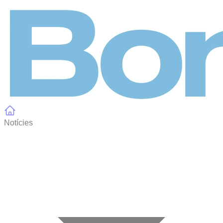
Panell de gestió de galetes
Notícies