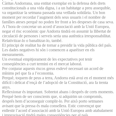
Càritas Andorrana, una entitat exemplar en la defensa dels drets
constitucionals a una vida digna, i a un habitatge a preu assequible,
va organitzar la setmana passada una vetllada solidària. Un bon
moment per recordar l’augment dels seus usuaris i el nombre de
famílies ateses perquè no poden fer front a les despeses de casa seva.
A l’hora de concretar un acord d’associació amb la Unió Europea,
negar el risc econòmic que Andorra tindrà en assumir la llibertat de
circulació de persones i serveis seria una autèntica irresponsabilitat.
Relativitzar-lo o banalitzar-lo, també.
El principi de realitat ha de tornar a presidir la vida pública del país.
Les dades negatives hi són i comencen a aparèixer en els
mesuraments.
Un eventual empitjorament de les expectatives pot tenir
conseqüències a curt termini en el mercat laboral.
Per conjurar aquests riscos greus esdevé necessari un acord de
mínims pel que fa a l’economia.
Perquè, toquem de peus a terra, Andorra està avui en el moment més
difícil i delicat d’ençà de l’adopció de la Constitució, ara fa trenta
anys.
Reflexionar és important. Sobretot abans i després de certs moments.
Perquè hem de ser conscients que, si adquirim un compromís,
després hem d’aconseguir complir-lo. Per això porto setmanes
avisant que la pressa és mala consellera. Estic convençut que
enllestir l’acord d’associació amb la Unió Europea amb atabalament
i improvisació tindrà males conseqüències per al país.