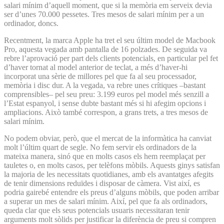
salari mínim d’aquell moment, que si la memòria em serveix devia
ser d’unes 70.000 pessetes. Tres mesos de salari mínim per a un
ordinador, doncs.
Recentment, la marca Apple ha tret el seu últim model de Macbook
Pro, aquesta vegada amb pantalla de 16 polzades. De seguida va
rebre l’aprovació per part dels clients potencials, en particular pel fet
d’haver tornat al model anterior de teclat, a més d’haver-hi
incorporat una sèrie de millores pel que fa al seu processador,
memòria i disc dur. A la vegada, va rebre unes crítiques –bastant
comprensibles– pel seu preu: 3.199 euros pel model més senzill a
l’Estat espanyol, i sense dubte bastant més si hi afegim opcions i
ampliacions. Això també correspon, a grans trets, a tres mesos de
salari mínim.
No podem obviar, però, que el mercat de la informàtica ha canviat
molt l’últim quart de segle. No fem servir els ordinadors de la
mateixa manera, sinó que en molts casos els hem reemplaçat per
tauletes o, en molts casos, per telèfons mòbils. Aquests ginys satisfan
la majoria de les necessitats quotidianes, amb els avantatges afegits
de tenir dimensions reduïdes i disposar de càmera. Vist així, es
podria gairebé entendre els preus d’alguns mòbils, que poden arribar
a superar un mes de salari mínim. Així, pel que fa als ordinadors,
queda clar que els seus potencials usuaris necessitaran tenir
arguments molt sòlids per justificar la diferència de preu si compren