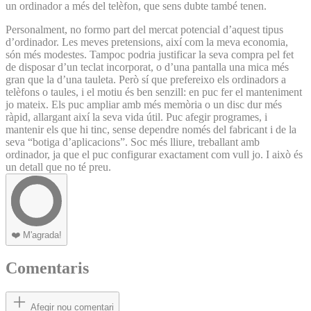
un ordinador a més del telèfon, que sens dubte també tenen.
Personalment, no formo part del mercat potencial d’aquest tipus
d’ordinador. Les meves pretensions, així com la meva economia,
són més modestes. Tampoc podria justificar la seva compra pel fet
de disposar d’un teclat incorporat, o d’una pantalla una mica més
gran que la d’una tauleta. Però sí que prefereixo els ordinadors a
telèfons o taules, i el motiu és ben senzill: en puc fer el manteniment
jo mateix. Els puc ampliar amb més memòria o un disc dur més
ràpid, allargant així la seva vida útil. Puc afegir programes, i
mantenir els que hi tinc, sense dependre només del fabricant i de la
seva “botiga d’aplicacions”. Soc més lliure, treballant amb
ordinador, ja que el puc configurar exactament com vull jo. I això és
un detall que no té preu.
❤️
M'agrada!
Comentaris
Afegir nou comentari