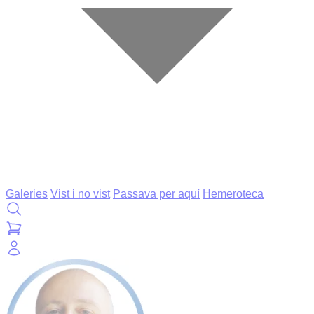
Galeries
Vist i no vist
Passava per aquí
Hemeroteca