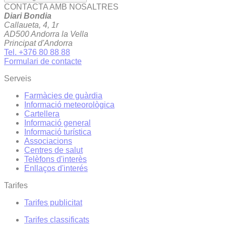
CONTACTA AMB NOSALTRES
Diari Bondia
Callaueta, 4, 1r
AD500 Andorra la Vella
Principat d'Andorra
Tel. +376 80 88 88
Formulari de contacte
Serveis
Farmàcies de guàrdia
Informació meteorològica
Cartellera
Informació general
Informació turística
Associacions
Centres de salut
Telèfons d'interès
Enllaços d'interés
Tarifes
Tarifes publicitat
Tarifes classificats