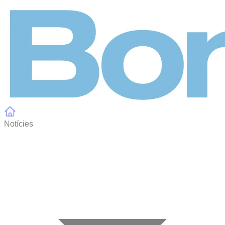
Panell de gestió de galetes
Notícies