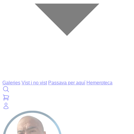
Galeries
Vist i no vist
Passava per aquí
Hemeroteca