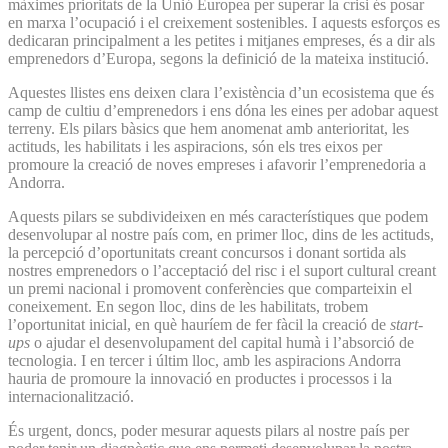
màximes prioritats de la Unió Europea per superar la crisi és posar
en marxa l’ocupació i el creixement sostenibles. I aquests esforços es
dedicaran principalment a les petites i mitjanes empreses, és a dir als
emprenedors d’Europa, segons la definició de la mateixa institució.
Aquestes llistes ens deixen clara l’existència d’un ecosistema que és
camp de cultiu d’emprenedors i ens dóna les eines per adobar aquest
terreny. Els pilars bàsics que hem anomenat amb anterioritat, les
actituds, les habilitats i les aspiracions, són els tres eixos per
promoure la creació de noves empreses i afavorir l’emprenedoria a
Andorra.
Aquests pilars se subdivideixen en més característiques que podem
desenvolupar al nostre país com, en primer lloc, dins de les actituds,
la percepció d’oportunitats creant concursos i donant sortida als
nostres emprenedors o l’acceptació del risc i el suport cultural creant
un premi nacional i promovent conferències que comparteixin el
coneixement. En segon lloc, dins de les habilitats, trobem
l’oportunitat inicial, en què hauríem de fer fàcil la creació de
start-
ups
o ajudar el desenvolupament del capital humà i l’absorció de
tecnologia. I en tercer i últim lloc, amb les aspiracions Andorra
hauria de promoure la innovació en productes i processos i la
internaciona­lització.
És urgent, doncs, poder mesurar aquests pilars al nostre país per