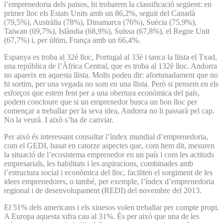
l’emprenedoria dels països, hi trobarem la classificació següent: en
primer lloc els Estats Units amb un 86,2%, seguit del Canadà
(79,5%), Austràlia (78%), Dinamarca (76%), Suècia (75,9%),
Taiwan (69,7%), Islàndia (68,9%), Suïssa (67,8%), el Regne Unit
(67,7%) i, per últim, França amb un 66,4%.
Espanya es troba al 32è lloc, Portugal al 33è i tanca la llista el Txad,
una república de l’Àfrica Central, que es troba al 132è lloc. Andorra
no apareix en aquesta llista. Molts podeu dir: afortunadament que no
hi sortim, per una vegada no som en una llista. Però si pensem en els
esforços que estem fent per a una obertura econòmica del país,
podem concloure que si un emprenedor busca un bon lloc per
començar a treballar per la seva idea, Andorra no li passarà pel cap.
No la veurà. I això s’ha de canviar.
Per això és interessant consultar l’índex mundial d’emprenedoria,
com el GEDI, basat en catorze aspectes que, com hem dit, mesuren
la situació de l’ecosistema emprenedor en un país i com les actituds
empresarials, les habilitats i les aspiracions, combinades amb
l’estructura social i econòmica del lloc, faciliten el sorgiment de les
idees emprenedores, o també, per exemple, l’índex d’emprenedoria
regional i de desenvolupament (REDI) del novembre del 2013.
El 51% dels americans i els xinesos volen treballar per compte propi.
A Europa aquesta xifra cau al 31%. És per això que una de les