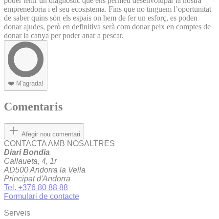
poder tenir un diagnòstic que ens permeti desenvolupar la nostra
emprenedoria i el seu ecosistema. Fins que no tinguem l’oportunitat
de saber quins són els espais on hem de fer un esforç, es poden
donar ajudes, però en definitiva serà com donar peix en comptes de
donar la canya per poder anar a pescar.
❤️
M'agrada!
Comentaris
Afegir nou comentari
CONTACTA AMB NOSALTRES
Diari Bondia
Callaueta, 4, 1r
AD500 Andorra la Vella
Principat d'Andorra
Tel. +376 80 88 88
Formulari de contacte
Serveis