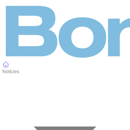
Panell de gestió de galetes
Notícies