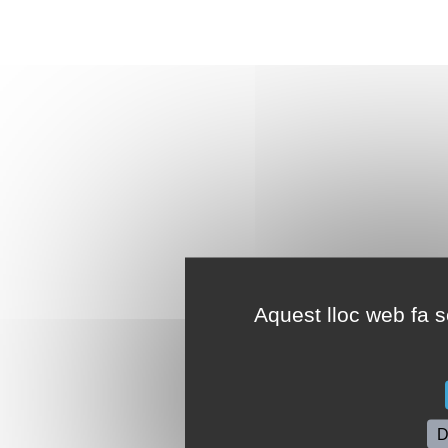
Aquest lloc web fa se
D