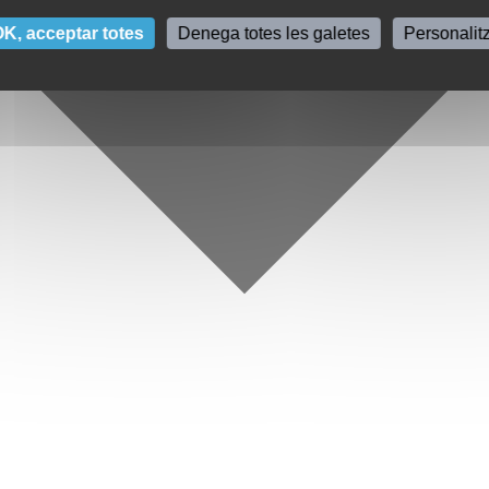
K, acceptar totes
Denega totes les galetes
Personalit