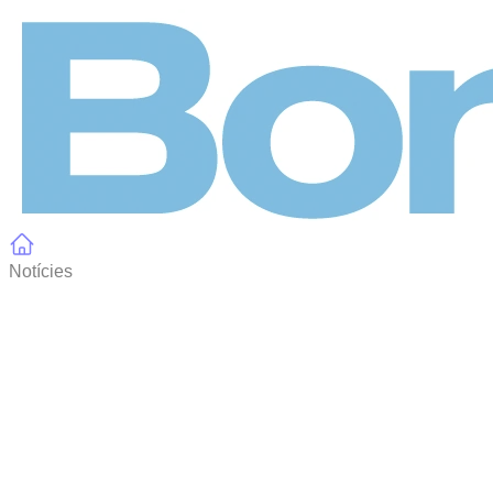
Panell de gestió de galetes
Notícies