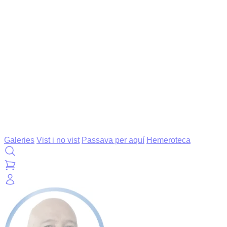
Galeries
Vist i no vist
Passava per aquí
Hemeroteca