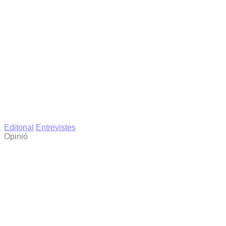
Editorial
Entrevistes
Opinió