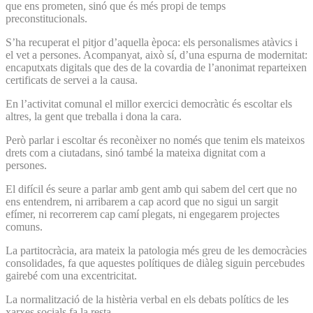
que ens prometen, sinó que és més propi de temps
preconstitucionals.
S’ha recuperat el pitjor d’aquella època: els personalismes atàvics i
el vet a persones. Acompanyat, això sí, d’una espurna de modernitat:
encaputxats digitals que des de la covardia de l’anonimat reparteixen
certificats de servei a la causa.
En l’activitat comunal el millor exercici democràtic és escoltar els
altres, la gent que treballa i dona la cara.
Però parlar i escoltar és reconèixer no només que tenim els mateixos
drets com a ciutadans, sinó també la mateixa dignitat com a
persones.
El difícil és seure a parlar amb gent amb qui sabem del cert que no
ens entendrem, ni arribarem a cap acord que no sigui un sargit
efímer, ni recorrerem cap camí plegats, ni engegarem projectes
comuns.
La partitocràcia, ara mateix la patologia més greu de les democràcies
consolidades, fa que aquestes polítiques de diàleg siguin percebudes
gairebé com una excentricitat.
La normalització de la histèria verbal en els debats polítics de les
xarxes socials fa la resta.