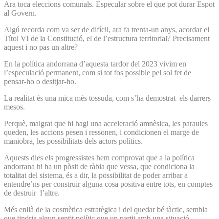
Ara toca eleccions comunals. Especular sobre el que pot durar Espot
al Govern.
Algú recorda com va ser de difícil, ara fa trenta-un anys, acordar el
Títol VI de la Constitució, el de l’estructura territorial? Precisament
aquest i no pas un altre?
En la política andorrana d’aquesta tardor del 2023 vivim en
l’especulació permanent, com si tot fos possible pel sol fet de
pensar-ho o desitjar-ho.
La realitat és una mica més tossuda, com s’ha demostrat els darrers
mesos.
Perquè, malgrat que hi hagi una acceleració amnèsica, les paraules
queden, les accions pesen i ressonen, i condicionen el marge de
maniobra, les possibilitats dels actors polítics.
Aquests dies els progressistes hem comprovat que a la política
andorrana hi ha un pòsit de ràbia que vessa, que condiciona la
totalitat del sistema, és a dir, la possibilitat de poder arribar a
entendre’ns per construir alguna cosa positiva entre tots, en comptes
de destruir l’altre.
Més enllà de la cosmètica estratègica i del quedar bé tàctic, sembla
que tindria algun sentit polític que un partit amb una situació