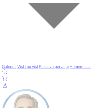
Galeries
Vist i no vist
Passava per aquí
Hemeroteca