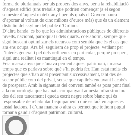
forma de plurianuals per als propers dos anys, per a la rehabilitació
d’aquest edifici (uns treballs que podrien començar ja el segon
semestre d’aquest mateix any i per als quals el Govern haurà
d’aportar al voltant de cinc milions d’euros més) que és un element
distintiu del skyline del poble d’Ordino.
D’altra banda, és bo que les administracions públiques de diferents
nivells, nacional, parroquial i dels quarts, col·laborin, sempre que
sigui buscant optimitzar els recursos com sembla que és el cas que
ara ens ocupa. Ara bé, seguirem de prop el projecte, vetllant per
l’interès general i pel dels ordinencs en particular, perquè prosperi,
sigui una realitat i es mantingui en el temps.
Feia massa anys que s’anava perdent aquest patrimoni, i massa
temps que es parlava sobre què s’hi podria fer. Han estat molts els
projectes que s’han anat presentant successivament, tant des del
sector públic com del privat, sense que cap tirés endavant i acabés
de prosperar. Amb la signatura del conveni també es posa punt final
a la rumorologia que ha anat acompanyant aquesta infraestructura
des del seu tancament i queda escrit negre sobre blanc qui és
responsable de rehabilitar l’equipament i què es farà en aquestes
instal·lacions. I d’una manera o altra es permet que tothom pugui
tornar a gaudir d’aquest patrimoni cultural.