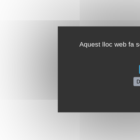
Aquest lloc web fa se
D