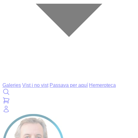
Galeries
Vist i no vist
Passava per aquí
Hemeroteca