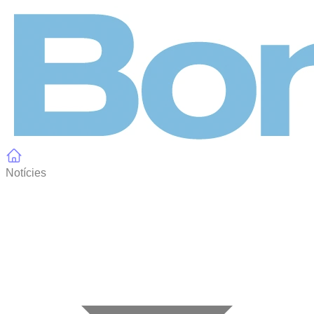
Panell de gestió de galetes
Notícies