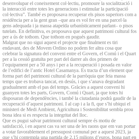
desenvolupar el coneixement col·lectiu, promoure la socialització i
la interacció entre totes les generacions i estimular la participació
col·lectiva”. També es proposava recuperar els pisos superiors com a
residència per a la gent gran –que ara es vol fer en una parcel·la
gens adequada i ja massa atapeïda urbanísticament parlant– o pisos
tutelats. En definitiva, es proposava que aquest patrimoni cultural fos
per a ús de tothom. Que tothom en pogués gaudir.
Malgrat que no sigui aquest el projecte que finalment es tiri
endavant, des de Movem Ordino no podem fer altra cosa que
celebrar la signatura del conveni entre el Govern, el Comú i el Quart
per a la cessió gratuïta per part del darrer als dos primers de
l’equipament per a 50 anys i per a la recuperació i posada en valor
de l’edifici de l’antic Hotel Casamanya. Es tracta d’un element que
forma part del patrimoni cultural de la parròquia que feia massa
temps que es trobava tancat, en desús, i que s’anava degradant
gradualment amb el pas del temps. Gràcies a aquest conveni hi
guanyen totes les parts, Govern, Comú i Quart, ja que totes hi
disposaran de dependències, i també la ciutadania podrà gaudir de la
recuperació d’aquest patrimoni. I al cap i a la fi, que s’hi ubiqui el
ministeri de Medi Ambient, Agricultura i Sostenibilitat sembla prou
bona idea si es respecta la integritat del lloc.
Que es pugui salvar patrimoni cultural sempre és motiu de
satisfacció, i en aquest cas va ser una de les raons que em van portar
a votar favorablement el pressupost comunal per a aquest 2023, ja
que s’hi contempla una partida de 2,15 milions d’euros, bona part en