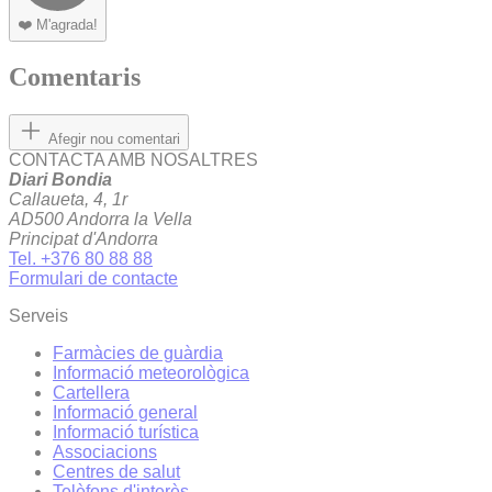
❤️
M'agrada!
Comentaris
Afegir nou comentari
CONTACTA AMB NOSALTRES
Diari Bondia
Callaueta, 4, 1r
AD500 Andorra la Vella
Principat d'Andorra
Tel. +376 80 88 88
Formulari de contacte
Serveis
Farmàcies de guàrdia
Informació meteorològica
Cartellera
Informació general
Informació turística
Associacions
Centres de salut
Telèfons d'interès