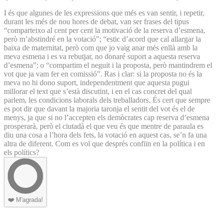
I és que algunes de les expressions que més es van sentir, i repetir,
durant les més de nou hores de debat, van ser frases del tipus
“comparteixo al cent per cent la motivació de la reserva d’esmena,
però m’abstindré en la votació”; “estic d’acord que cal allargar la
baixa de maternitat, però com que jo vaig anar més enllà amb la
meva esmena i es va rebutjar, no donaré suport a aquesta reserva
d’esmena”; o “compartim el neguit i la proposta, però mantindrem el
vot que ja vam fer en comissió”. Ras i clar: si la proposta no és la
meva no hi dono suport, independentment que aquesta pugui
millorar el text que s’està discutint, i en el cas concret del qual
parlem, les condicions laborals dels treballadors. És cert que sempre
es pot dir que davant la majoria taronja el sentit del vot és el de
menys, ja que si no l’accepten els demòcrates cap reserva d’esmena
prosperarà, però el ciutadà el que veu és que mentre de paraula es
diu una cosa a l’hora dels fets, la votació en aquest cas, se’n fa una
altra de diferent. Com es vol que després confiïn en la política i en
els polítics?
❤️
M'agrada!