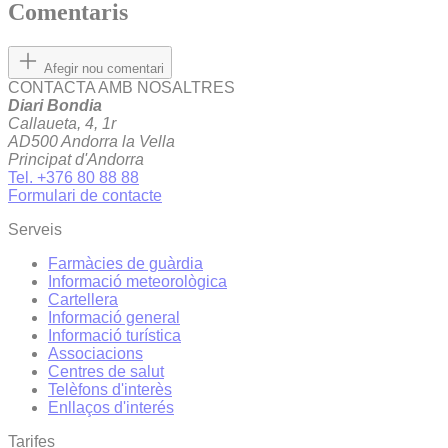
Comentaris
Afegir nou comentari
CONTACTA AMB NOSALTRES
Diari Bondia
Callaueta, 4, 1r
AD500 Andorra la Vella
Principat d'Andorra
Tel. +376 80 88 88
Formulari de contacte
Serveis
Farmàcies de guàrdia
Informació meteorològica
Cartellera
Informació general
Informació turística
Associacions
Centres de salut
Telèfons d'interès
Enllaços d'interés
Tarifes