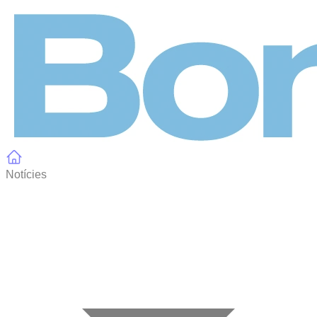
Panell de gestió de galetes
Notícies