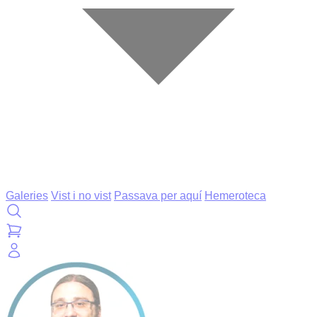
Galeries
Vist i no vist
Passava per aquí
Hemeroteca