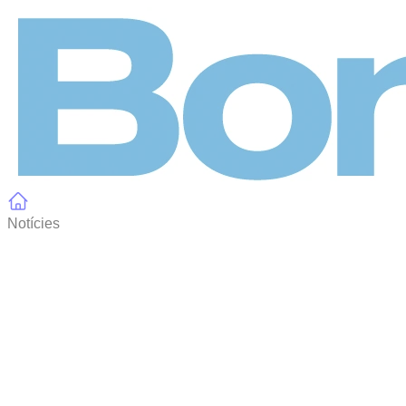
Panell de gestió de galetes
Notícies