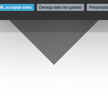
K, acceptar totes
Denega totes les galetes
Personalit