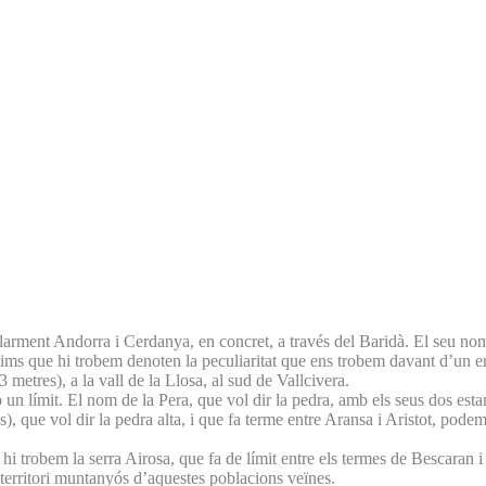
ularment Andorra i Cerdanya, en concret, a través del Baridà. El seu no
nims que hi trobem denoten la peculiaritat que ens trobem davant d’un e
etres), a la vall de la Llosa, al sud de Vallcivera.
límit. El nom de la Pera, que vol dir la pedra, amb els seus dos estanys
s), que vol dir la pedra alta, i que fa terme entre Aransa i Aristot, pod
hi trobem la serra Airosa, que fa de límit entre els termes de Bescaran i
 territori muntanyós d’aquestes poblacions veïnes.