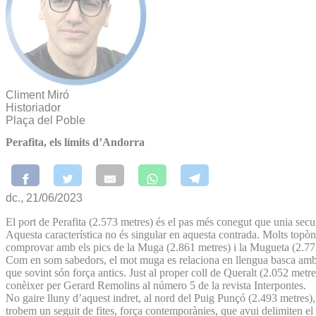
Climent Miró
Historiador
Plaça del Poble
Perafita, els límits d’Andorra
dc., 21/06/2023
El port de Perafita (2.573 metres) és el pas més conegut que unia sec
Aquesta característica no és singular en aquesta contrada. Molts topò
comprovar amb els pics de la Muga (2.861 metres) i la Mugueta (2.773 m
Com en som sabedors, el mot muga es relaciona en llengua basca amb un 
que sovint són força antics. Just al proper coll de Queralt (2.052 metre
conèixer per Gerard Remolins al número 5 de la revista Interpontes.
No gaire lluny d’aquest indret, al nord del Puig Punçó (2.493 metres), 
trobem un seguit de fites, força contemporànies, que avui delimiten el