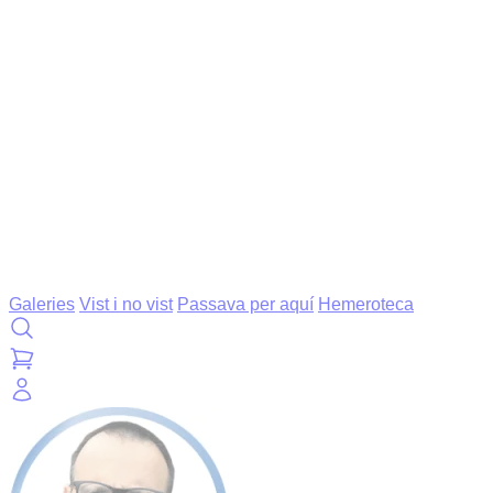
Galeries
Vist i no vist
Passava per aquí
Hemeroteca