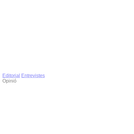
Editorial
Entrevistes
Opinió