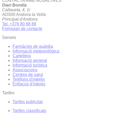
CONTACTA AMB NOSALTRES
Diari Bondia
Callaueta, 4, 1r
AD500 Andorra la Vella
Principat d'Andorra
Tel. +376 80 88 88
Formulari de contacte
Serveis
Farmàcies de guàrdia
Informació meteorològica
Cartellera
Informació general
Informació turística
Associacions
Centres de salut
Telèfons d'interès
Enllaços d'interés
Tarifes
Tarifes publicitat
Tarifes classificats