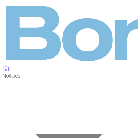
Panell de gestió de galetes
Notícies