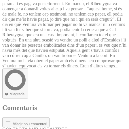
paraula i es pagava posteriorment. En marxar, el Riberaygua va
començar a donar-li voltes al cap i va pensar... “aquest home, si és
de mala fe, no teníem cap testimoni, no teníem cap paper, ell podia
dir que me’ls havie pagat, jo diré que no i qui en serà cregut?”. El
dia en què Ventura va tornar per pagar no hi va mancar ni 5 cèntims
i li van fer saber que si tornava, podia tenir la certesa que a Cal
Riberaygua, que era una casa important, li confiarien tot el que
volgués. En una altra ocasió va vendre un pollí a algú d’Escaldes i li
van donar les pessetes embolicades dins d’un paper i es veu que n’hi
havia més del que havien estipulat. Aquella gent s’havia confós i
van córrer cap a Canillo, on van trobar el Ventura a la cort. En
Ventura no havia obert el paper amb els diners ien comprovar que
s’havien equivocat els va tornar els diners. Eren d’altres temps...
❤️
M'agrada!
Comentaris
Afegir nou comentari