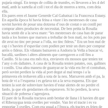
pujaria ningú. En temps de collita de trumfes, es llevaven a les 4 del
matí, amb la xartella al coll i tot el dia de morros a terra, com deia
ella.
Els pares eren el Jaume Generde Cal Gabatxai i la Francesca Estany.
En aquella època hi havia feina a viure i les mestresses de casa
sovint havien de posar una dotzena d’ous de costat o un conill per
comprar altres productes de necessitat. De ben petita la Rosalia
havia sentit dir a la seva mare: “les mestresses de casa han de parar
taula a los homes que marxen a treballar de bon matí, no los pots pas
dir avui no tinc per posar a l’olla, no tinc fideus.” Era un bon mal de
cap i s’havien d’espavilar com podien per tenir un duro per comprar
arròs o fideus. Els vilatans baixaven a Andorra la Vella a buscar vi,
bacallà, sardines i altres aliments que carregaven a coll fins a
Canillo. Si la casa era més rica, enviaven els mossos que tenien tot
l’any o els dallaires. A casa de la Rosalia tenien patates, ous, gallines
i conills. Una altra manera de guanyar-se la vida era fer el contraban,
però sovint perdien la vida al port degut al mal temps i a la
primavera els trobaven allà a sota de la neu. Marxaven amb el pa, la
bota de vi a l’esquena i es gelava tot a la seva esquena. Els que
tenien la sort de sobreviure havien d’estar alertes de no perdre el
fardo, ja que els gendarmes els esperaven. Si ho perdien, la seva
situació de pobresa s’agreujava.
El pare de la Rosalia tractava amb bestiar de llana i li havien dit que
el Riberaygua tenia ovelles per vendre. Van fer el tracte i es va
emportar 3 ovelles. Com era usual a l’època, els tractes es feien de