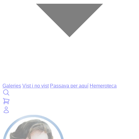
Galeries
Vist i no vist
Passava per aquí
Hemeroteca