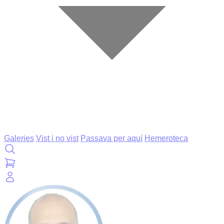
Galeries
Vist i no vist
Passava per aquí
Hemeroteca