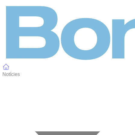
Panell de gestió de galetes
Notícies