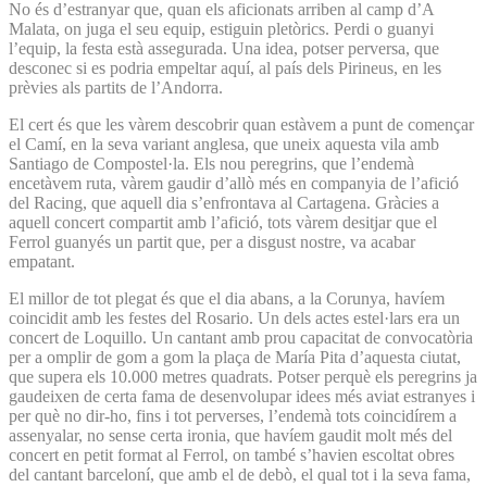
No és d’estranyar que, quan els aficionats arriben al camp d’A
Malata, on juga el seu equip, estiguin pletòrics. Perdi o guanyi
l’equip, la festa està assegurada. Una idea, potser perversa, que
desconec si es podria empeltar aquí, al país dels Pirineus, en les
prèvies als partits de l’Andorra.
El cert és que les vàrem descobrir quan estàvem a punt de començar
el Camí, en la seva variant anglesa, que uneix aquesta vila amb
Santiago de Compostel·la. Els nou peregrins, que l’endemà
encetàvem ruta, vàrem gaudir d’allò més en companyia de l’afició
del Racing, que aquell dia s’enfrontava al Cartagena. Gràcies a
aquell concert compartit amb l’afició, tots vàrem desitjar que el
Ferrol guanyés un partit que, per a disgust nostre, va acabar
empatant.
El millor de tot plegat és que el dia abans, a la Corunya, havíem
coincidit amb les festes del Rosario. Un dels actes estel·lars era un
concert de Loquillo. Un cantant amb prou capacitat de convocatòria
per a omplir de gom a gom la plaça de María Pita d’aquesta ciutat,
que supera els 10.000 metres quadrats. Potser perquè els peregrins ja
gaudeixen de certa fama de desenvolupar idees més aviat estranyes i
per què no dir-ho, fins i tot perverses, l’endemà tots coincidírem a
assenyalar, no sense certa ironia, que havíem gaudit molt més del
concert en petit format al Ferrol, on també s’havien escoltat obres
del cantant barceloní, que amb el de debò, el qual tot i la seva fama,