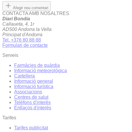
Afegir nou comentari
CONTACTA AMB NOSALTRES
Diari Bondia
Callaueta, 4, 1r
AD500 Andorra la Vella
Principat d'Andorra
Tel. +376 80 88 88
Formulari de contacte
Serveis
Farmàcies de guàrdia
Informació meteorològica
Cartellera
Informació general
Informació turística
Associacions
Centres de salut
Telèfons d'interès
Enllaços d'interés
Tarifes
Tarifes publicitat