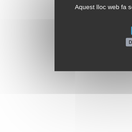
Aquest lloc web fa se
D