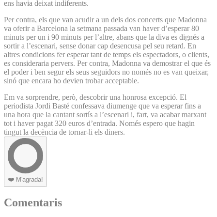
ens havia deixat indiferents.
Per contra, els que van acudir a un dels dos concerts que Madonna
va oferir a Barcelona la setmana passada van haver d’esperar 80
minuts per un i 90 minuts per l’altre, abans que la diva es dignés a
sortir a l’escenari, sense donar cap desencusa pel seu retard. En
altres condicions fer esperar tant de temps els espectadors, o clients,
es consideraria pervers. Per contra, Madonna va demostrar el que és
el poder i ben segur els seus seguidors no només no es van queixar,
sinó que encara ho devien trobar acceptable.
Em va sorprendre, però, descobrir una honrosa excepció. El
periodista Jordi Basté confessava diumenge que va esperar fins a
una hora que la cantant sortís a l’escenari i, fart, va acabar marxant
tot i haver pagat 320 euros d’entrada. Només espero que hagin
tingut la decència de tornar-li els diners.
❤️
M'agrada!
Comentaris