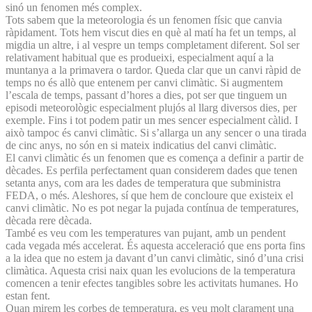
sinó un fenomen més complex.
Tots sabem que la meteorologia és un fenomen físic que canvia
ràpidament. Tots hem viscut dies en què al matí ha fet un temps, al
migdia un altre, i al vespre un temps completament diferent. Sol ser
relativament habitual que es produeixi, especialment aquí a la
muntanya a la primavera o tardor. Queda clar que un canvi ràpid de
temps no és allò que entenem per canvi climàtic. Si augmentem
l’escala de temps, passant d’hores a dies, pot ser que tinguem un
episodi meteorològic especialment plujós al llarg diversos dies, per
exemple. Fins i tot podem patir un mes sencer especialment càlid. I
això tampoc és canvi climàtic. Si s’allarga un any sencer o una tirada
de cinc anys, no són en si mateix indicatius del canvi climàtic.
El canvi climàtic és un fenomen que es comença a definir a partir de
dècades. Es perfila perfectament quan considerem dades que tenen
setanta anys, com ara les dades de temperatura que subministra
FEDA, o més. Aleshores, sí que hem de concloure que existeix el
canvi climàtic. No es pot negar la pujada contínua de temperatures,
dècada rere dècada.
També es veu com les temperatures van pujant, amb un pendent
cada vegada més accelerat. És aquesta acceleració que ens porta fins
a la idea que no estem ja davant d’un canvi climàtic, sinó d’una crisi
climàtica. Aquesta crisi naix quan les evolucions de la temperatura
comencen a tenir efectes tangibles sobre les activitats humanes. Ho
estan fent.
Quan mirem les corbes de temperatura, es veu molt clarament una