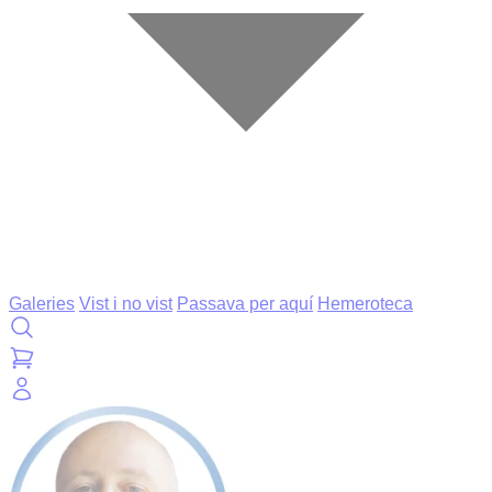
Galeries
Vist i no vist
Passava per aquí
Hemeroteca