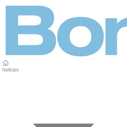
Panell de gestió de galetes
Notícies