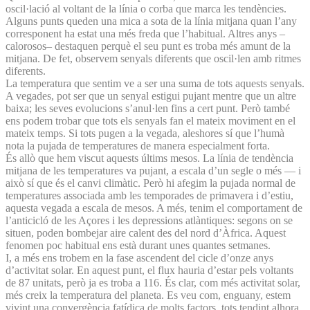
oscil·lació al voltant de la línia o corba que marca les tendències.
Alguns punts queden una mica a sota de la línia mitjana quan l’any
corresponent ha estat una més freda que l’habitual. Altres anys –
calorosos– destaquen perquè el seu punt es troba més amunt de la
mitjana. De fet, observem senyals diferents que oscil·len amb ritmes
diferents.
La temperatura que sentim ve a ser una suma de tots aquests senyals.
A vegades, pot ser que un senyal estigui pujant mentre que un altre
baixa; les seves evolucions s’anul·len fins a cert punt. Però també
ens podem trobar que tots els senyals fan el mateix moviment en el
mateix temps. Si tots pugen a la vegada, aleshores sí que l’humà
nota la pujada de temperatures de manera especialment forta.
És allò que hem viscut aquests últims mesos. La línia de tendència
mitjana de les temperatures va pujant, a escala d’un segle o més — i
això sí que és el canvi climàtic. Però hi afegim la pujada normal de
temperatures associada amb les temporades de primavera i d’estiu,
aquesta vegada a escala de mesos. A més, tenim el comportament de
l’anticicló de les Açores i les depressions atlàntiques: segons on se
situen, poden bombejar aire calent des del nord d’Àfrica. Aquest
fenomen poc habitual ens està durant unes quantes setmanes.
I, a més ens trobem en la fase ascendent del cicle d’onze anys
d’activitat solar. En aquest punt, el flux hauria d’estar pels voltants
de 87 unitats, però ja es troba a 116. És clar, com més activitat solar,
més creix la temperatura del planeta. Es veu com, enguany, estem
vivint una convergència fatídica de molts factors, tots tendint alhora