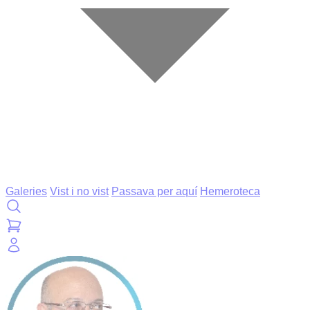
Galeries
Vist i no vist
Passava per aquí
Hemeroteca