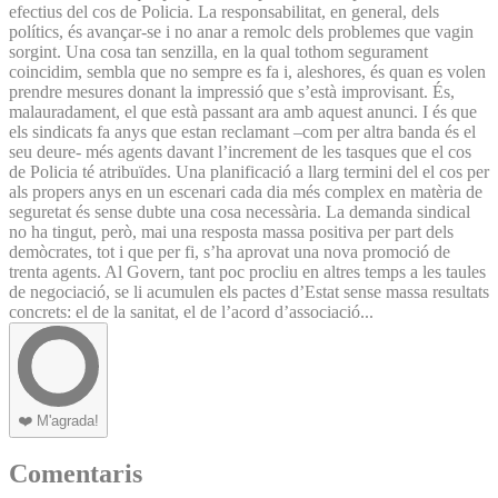
efectius del cos de Policia. La responsabilitat, en general, dels
polítics, és avançar-se i no anar a remolc dels problemes que vagin
sorgint. Una cosa tan senzilla, en la qual tothom segurament
coincidim, sembla que no sempre es fa i, aleshores, és quan es volen
prendre mesures donant la impressió que s’està improvisant. És,
malauradament, el que està passant ara amb aquest anunci. I és que
els sindicats fa anys que estan reclamant –com per altra banda és el
seu deure- més agents davant l’increment de les tasques que el cos
de Policia té atribuïdes. Una planificació a llarg termini del el cos per
als propers anys en un escenari cada dia més complex en matèria de
seguretat és sense dubte una cosa necessària. La demanda sindical
no ha tingut, però, mai una resposta massa positiva per part dels
demòcrates, tot i que per fi, s’ha aprovat una nova promoció de
trenta agents. Al Govern, tant poc procliu en altres temps a les taules
de negociació, se li acumulen els pactes d’Estat sense massa resultats
concrets: el de la sanitat, el de l’acord d’associació...
❤️
M'agrada!
Comentaris