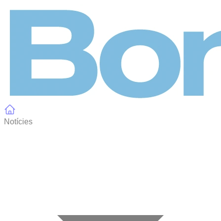
Panell de gestió de galetes
Notícies