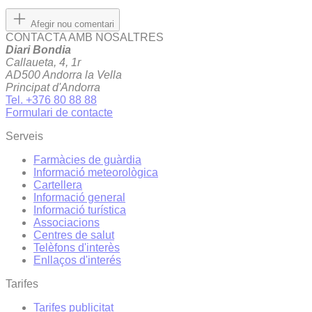
Afegir nou comentari
CONTACTA AMB NOSALTRES
Diari Bondia
Callaueta, 4, 1r
AD500 Andorra la Vella
Principat d'Andorra
Tel. +376 80 88 88
Formulari de contacte
Serveis
Farmàcies de guàrdia
Informació meteorològica
Cartellera
Informació general
Informació turística
Associacions
Centres de salut
Telèfons d'interès
Enllaços d'interés
Tarifes
Tarifes publicitat