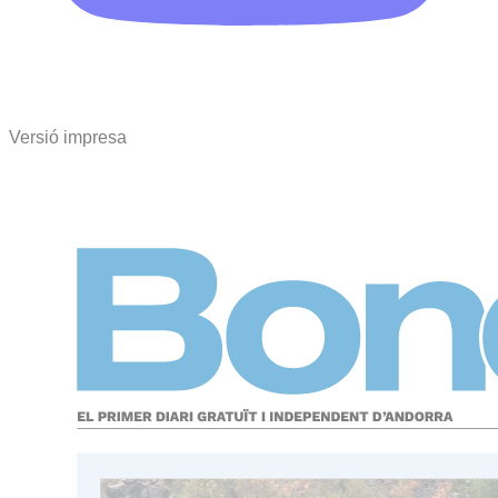
Versió impresa