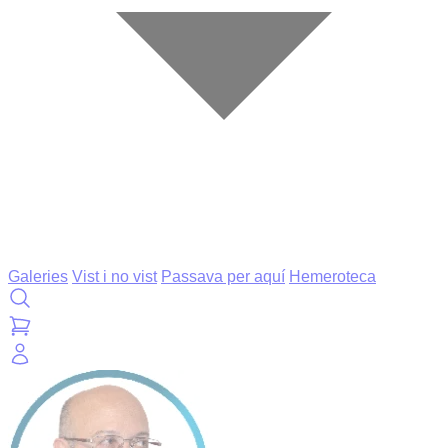
Galeries
Vist i no vist
Passava per aquí
Hemeroteca