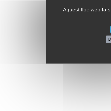
Aquest lloc web fa se
D