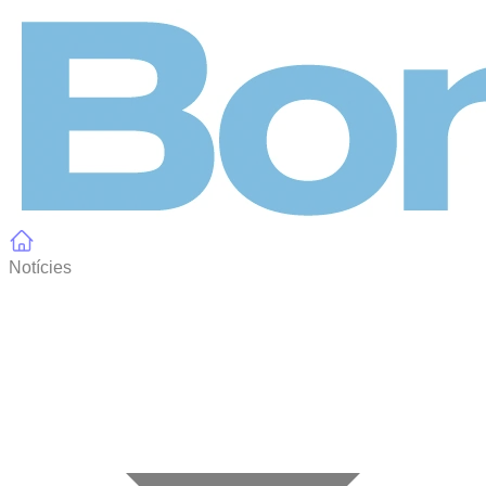
Panell de gestió de galetes
Notícies