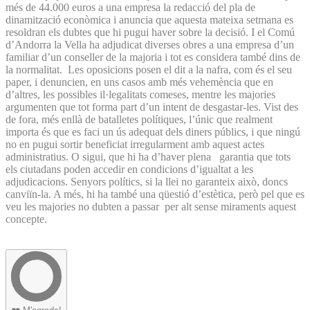
més de 44.000 euros a una empresa la redacció del pla de
dinamització econòmica i anuncia que aquesta mateixa setmana es
resoldran els dubtes que hi pugui haver sobre la decisió. I el Comú
d’Andorra la Vella ha adjudicat diverses obres a una empresa d’un
familiar d’un conseller de la majoria i tot es considera també dins de
la normalitat. Les oposicions posen el dit a la nafra, com és el seu
paper, i denuncien, en uns casos amb més vehemència que en
d’altres, les possibles il·legalitats comeses, mentre les majories
argumenten que tot forma part d’un intent de desgastar-les. Vist des
de fora, més enllà de batalletes polítiques, l’únic que realment
importa és que es faci un ús adequat dels diners públics, i que ningú
no en pugui sortir beneficiat irregularment amb aquest actes
administratius. O sigui, que hi ha d’haver plena garantia que tots
els ciutadans poden accedir en condicions d’igualtat a les
adjudicacions. Senyors polítics, si la llei no garanteix això, doncs
canviïn-la. A més, hi ha també una qüestió d’estètica, però pel que es
veu les majories no dubten a passar per alt sense miraments aquest
concepte.