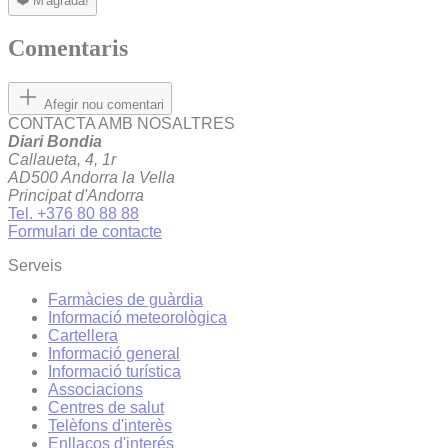
❤️
M'agrada!
Comentaris
Afegir nou comentari
CONTACTA AMB NOSALTRES
Diari Bondia
Callaueta, 4, 1r
AD500 Andorra la Vella
Principat d'Andorra
Tel. +376 80 88 88
Formulari de contacte
Serveis
Farmàcies de guàrdia
Informació meteorològica
Cartellera
Informació general
Informació turística
Associacions
Centres de salut
Telèfons d'interès
Enllaços d'interés