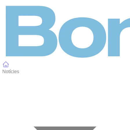
Panell de gestió de galetes
Notícies