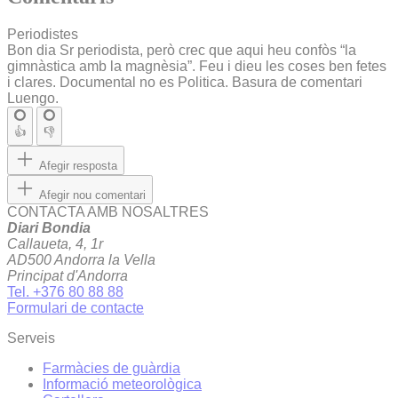
Periodistes
Bon dia Sr periodista, però crec que aqui heu confòs “la
gimnàstica amb la magnèsia”. Feu i dieu les coses ben fetes
i clares. Documental no es Politica. Basura de comentari
Luengo.
👍
👎
Afegir resposta
Afegir nou comentari
CONTACTA AMB NOSALTRES
Diari Bondia
Callaueta, 4, 1r
AD500 Andorra la Vella
Principat d'Andorra
Tel. +376 80 88 88
Formulari de contacte
Serveis
Farmàcies de guàrdia
Informació meteorològica