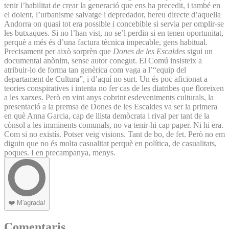
tenir l’habilitat de crear la generació que ens ha precedit, i també en
el dolent, l’urbanisme salvatge i depredador, hereu directe d’aquella
Andorra on quasi tot era possible i concebible si servia per omplir-se
les butxaques. Si no l’han vist, no se’l perdin si en tenen oportunitat,
perquè a més és d’una factura tècnica impecable, gens habitual.
Precisament per això sorprèn que
Dones de les Escaldes
sigui un
documental anònim, sense autor conegut. El Comú insisteix a
atribuir-lo de forma tan genèrica com vaga a l’“equip del
departament de Cultura”, i d’aquí no surt. Un és poc aficionat a
teories conspiratives i intenta no fer cas de les diatribes que floreixen
a les xarxes. Però en vint anys cobrint esdeveniments culturals, la
presentació a la premsa de Dones de les Escaldes va ser la primera
en què Anna Garcia, cap de llista demòcrata i rival per tant de la
cònsol a les imminents comunals, no va tenir-hi cap paper. Ni hi era.
Com si no existís. Potser veig visions. Tant de bo, de fet. Però no em
diguin que no és molta casualitat perquè en política, de casualitats,
poques. I en precampanya, menys.
❤️
M'agrada!
Comentaris