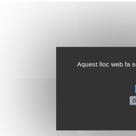
Aquest lloc web fa se
D