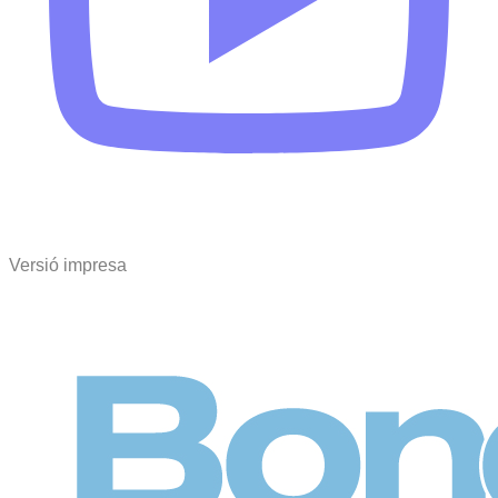
Versió impresa