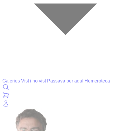
Galeries
Vist i no vist
Passava per aquí
Hemeroteca