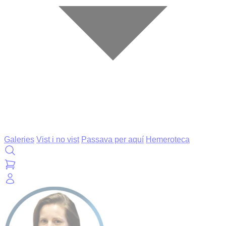
Galeries
Vist i no vist
Passava per aquí
Hemeroteca