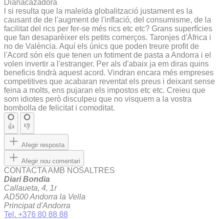
Dianacazadora
I si resulta que la maleïda globalització justament es la
causant de de l'augment de l'inflació, del consumisme, de la
facilitat del rics per fer-se més rics etc etc? Grans superfícies
que fan desaparèixer els petits comerços. Taronjes d'Àfrica i
no de València. Aquí els únics que poden treure profit de
l'Acord són els que tenen un fotiment de pasta a Andorra i el
volen invertir a l'estranger. Per als d'abaix ja em diras quins
beneficis tindrà aquest acord. Vindran encara més empreses
competitives que acabaran reventat els preus i deixant sense
feina a molts, ens pujaran els impostos etc etc. Creieu que
som idiotes però disculpeu que no visquem a la vostra
bombolla de felicitat i comoditat.
👍
👎
Afegir resposta
Afegir nou comentari
CONTACTA AMB NOSALTRES
Diari Bondia
Callaueta, 4, 1r
AD500 Andorra la Vella
Principat d'Andorra
Tel. +376 80 88 88