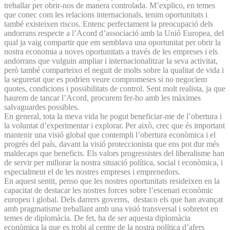
treballar per obrir-nos de manera controlada. M’explico, en temes
que conec com les relacions internacionals, tenim oportunitats i
també existeixen riscos. Entenc perfectament la preocupació dels
andorrans respecte a l’Acord d’associació amb la Unió Europea, del
qual ja vaig compartir que em semblava una oportunitat per obrir la
nostra economia a noves oportunitats a través de les empreses i els
andorrans que vulguin ampliar i internacionalitzar la seva activitat,
però també comparteixo el neguit de molts sobre la qualitat de vida i
la seguretat que es podrien veure compromeses si no negociem
quotes, condicions i possibilitats de control. Sent molt realista, ja que
haurem de tancar l’Acord, procurem fer-ho amb les màximes
salvaguardes possibles.
En general, tota la meva vida he pogut beneficiar-me de l’obertura i
la voluntat d’experimentar i explorar. Per això, crec que és important
mantenir una visió global que contempli l’obertura econòmica i el
progrés del país, davant la visió proteccionista que ens pot dur més
maldecaps que beneficis. Els valors progressistes del liberalisme han
de servir per millorar la nostra situació política, social i econòmica, i
especialment el de les nostres empreses i emprenedors.
En aquest sentit, penso que les nostres oportunitats resideixen en la
capacitat de destacar les nostres forces sobre l’escenari econòmic
europeu i global. Dels darrers governs, destaco els que han avançat
amb pragmatisme treballant amb una visió transversal i sobretot en
temes de diplomàcia. De fet, ha de ser aquesta diplomàcia
econòmica la que es trobi al centre de la nostra política d’afers