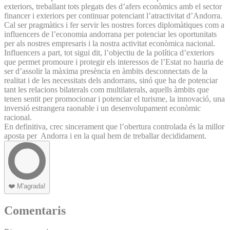
exteriors, treballant tots plegats des d’afers econòmics amb el sector
financer i exteriors per continuar potenciant l’atractivitat d’Andorra.
Cal ser pragmàtics i fer servir les nostres forces diplomàtiques com a
influencers de l’economia andorrana per potenciar les oportunitats
per als nostres empresaris i la nostra activitat econòmica nacional.
Influencers a part, tot sigui dit, l’objectiu de la política d’exteriors
que permet promoure i protegir els interessos de l’Estat no hauria de
ser d’assolir la màxima presència en àmbits desconnectats de la
realitat i de les necessitats dels andorrans, sinó que ha de potenciar
tant les relacions bilaterals com multilaterals, aquells àmbits que
tenen sentit per promocionar i potenciar el turisme, la innovació, una
inversió estrangera raonable i un desenvolupament econòmic
racional.
En definitiva, crec sincerament que l’obertura controlada és la millor
aposta per Andorra i en la qual hem de treballar decididament.
❤️
M'agrada!
Comentaris