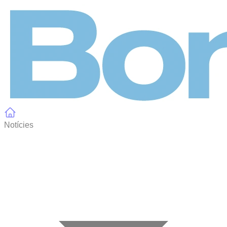
Panell de gestió de galetes
Notícies