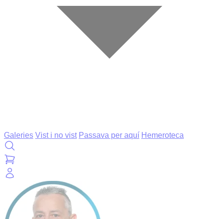
Galeries
Vist i no vist
Passava per aquí
Hemeroteca