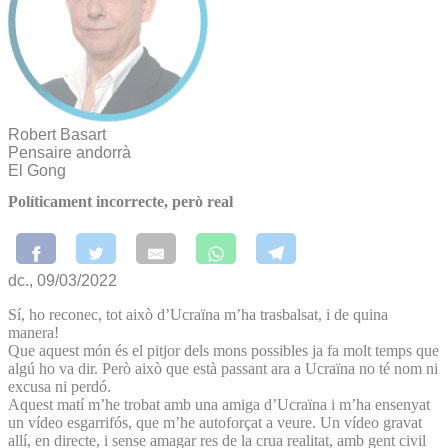
Robert Basart
Pensaire andorrà
El Gong
Políticament incorrecte, però real
dc., 09/03/2022
Sí, ho reconec, tot això d’Ucraïna m’ha trasbalsat, i de quina
manera!
Que aquest món és el pitjor dels mons possibles ja fa molt temps que
algú ho va dir. Però això que està passant ara a Ucraïna no té nom ni
excusa ni perdó.
Aquest matí m’he trobat amb una amiga d’Ucraïna i m’ha ensenyat
un vídeo esgarrifós, que m’he autoforçat a veure. Un vídeo gravat
allí, en directe, i sense amagar res de la crua realitat, amb gent civil