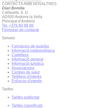
CONTACTA AMB NOSALTRES
Diari Bondia
Callaueta, 4, 1r
AD500 Andorra la Vella
Principat d'Andorra
Tel. +376 80 88 88
Formulari de contacte
Serveis
Farmàcies de guàrdia
Informació meteorològica
Cartellera
Informació general
Informació turística
Associacions
Centres de salut
Telèfons d'interès
Enllaços d'interés
Tarifes
Tarifes publicitat
Tarifes classificats