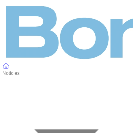
Panell de gestió de galetes
Notícies