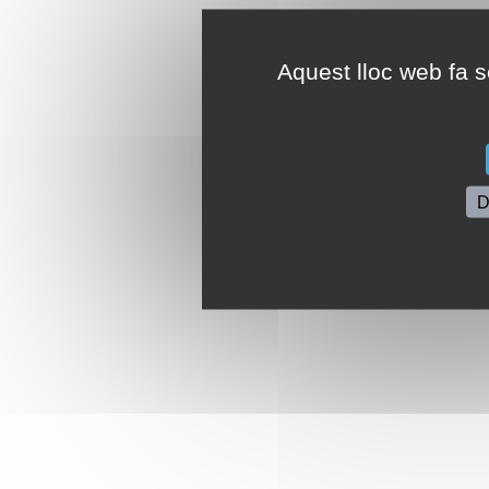
Aquest lloc web fa se
D