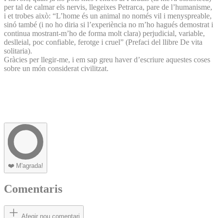
per tal de calmar els nervis, llegeixes Petrarca, pare de l’humanisme,
i et trobes això: “L’home és un animal no només vil i menyspreable,
sinó també (i no ho diria si l’experiència no m’ho hagués demostrat i
continua mostrant-m’ho de forma molt clara) perjudicial, variable,
deslleial, poc confiable, ferotge i cruel” (Prefaci del llibre De vita
solitaria).
Gràcies per llegir-me, i em sap greu haver d’escriure aquestes coses
sobre un món considerat civilitzat.
❤️
M'agrada!
Comentaris
Afegir nou comentari