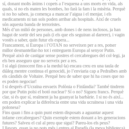
sí, donant molts ànims i copets a l’esquena a uns morts en vida, als
quals, si no els maten les bombes, ho farà la fam i la misèria. Perquè
si no ho saben, ja comença a mancar l’aigua i el menjar, i els
medicaments ni tan sols poden arribar als hospitals. Així de cruels
són aquesta banda de terroristes.
Més d’un milió de persones, amb dones i de nens inclosos, ja han
hagut de sortir del seu país (i els que els seguiran al darrere), i vagin
vostès a saber, quin futur els espera...
Francament, si Europa i l’OTAN no serveixen per a res, potser
millor desmantellar-ho tot i entreguem Europa al senyor Putin.
Perquè això de castigar sense postres el cercabregues del col·legi, ja
els ben asseguro que no serveix per a res.
I si algú (innocent fins a la medul·la) encara creu en una taula de
diàleg mentre continua el genocidi, jo l’enviaria cap a Pedralbes amb
els càndids de Voltaire. Perquè heu de saber que hi ha coses que no
es poden negociar!
I si després d’Ucraïna envaeix Polònia o Finlàndia? També tindrem
por que Putin polsi el botó nuclear? Sí o no? Sigueu francs. Perquè
clar, si és que sí, realment ja ha guanyat la barbàrie. I si no és així...
em poden explicar la diferència entre una vida ucraïnesa i una vida
polonesa?
Fins quan i fins a quin punt estem disposats a aguantar aquest
infame cercabregues? Quin exemple estem donant a les generacions
futures? Salveu el cul al preu que sigui? Pareu-los els peus?
I llavors, quan ja no pots més i entres al Paradís (la meva biblioteca)