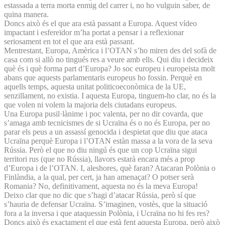
estassada a terra morta enmig del carrer i, no ho vulguin saber, de
quina manera.
Doncs això és el que ara està passant a Europa. Aquest vídeo
impactant i esfereïdor m’ha portat a pensar i a reflexionar
seriosament en tot el que ara està passant.
Mentrestant, Europa, Amèrica i l’OTAN s’ho miren des del sofà de
casa com si allò no tingués res a veure amb ells. Qui diu i decideix
què és i què forma part d’Europa? Jo soc europeu i europeista molt
abans que aquests parlamentaris europeus ho fossin. Perquè en
aquells temps, aquesta unitat politicoeconòmica de la UE,
senzillament, no existia. I aquesta Europa, tinguem-ho clar, no és la
que volen ni volem la majoria dels ciutadans europeus.
Una Europa pusil·lànime i poc valenta, per no dir covarda, que
s’amaga amb tecnicismes de si Ucraïna és o no és Europa, per no
parar els peus a un assassí genocida i despietat que diu que ataca
Ucraïna perquè Europa i l’OTAN estàn massa a la vora de la seva
Rússia. Però el que no diu ningú és que un cop Ucraïna sigui
territori rus (que no Rússia), llavors estarà encara més a prop
d’Europa i de l’OTAN. I, aleshores, què faran? Atacaran Polònia o
Finlàndia, a la qual, per cert, ja han amenaçat? O potser serà
Romania? No, definitivament, aquesta no és la meva Europa!
Deixo clar que no dic que s’hagi d’atacar Rússia, però sí que
s’hauria de defensar Ucraïna. S’imaginen, vostès, que la situació
fora a la inversa i que ataquessin Polònia, i Ucraïna no hi fes res?
Doncs això és exactament el que està fent aquesta Europa, però això