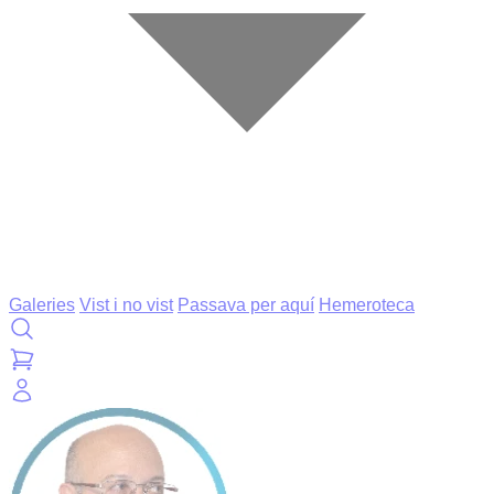
Galeries
Vist i no vist
Passava per aquí
Hemeroteca