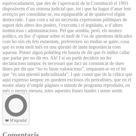
equivocadament, que des de l’aprovació de la Constitució el 1993
disposàvem d’un sistema judicial que, tot i que ha hagut d’anar fent
avenços per consolidar-se, era equiparable al de qualsevol règim
democràtic. I que com a tal no necessita expressions públiques de
suport dels altres dos poders, l’executiu i el legislatiu, o d’altres
institucions i administracions. Pel que sembla, però, els nostres
polítics, en lloc d’opinar sobre el moll de l’os de qüestions delicades
com ho són els fets esmentats, prefereixen no mullar-se gaire, cosa
que es nota molt més en una qüestió de tanta importància com
aquesta. Potser algun politòleg els hauria de dir que és millor callar
que parlar per no dir res. Ah! I si un partit decideix no fer
declaracions tampoc és necessari que faci un comunicat de dues
línies per dir que “no es faran valoracions”, emparant-se en el fet
que “és una qüestió judicialitzada”. I que consti que de la crítica que
aquí expresso tampoc en quedem exclosos els periodistes, que en el
nostre afany d’omplir pàgines o minuts de programa reproduïm, en
més o menys mesura, totes aquestes frases buides i sense sentit.
❤️
M'agrada!
Comentaris