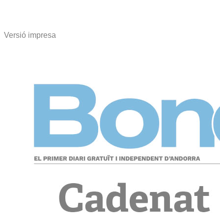
Versió impresa