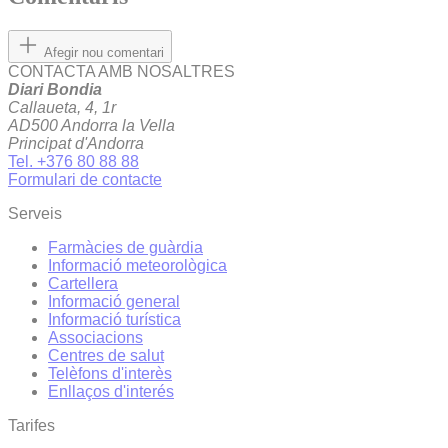
Afegir nou comentari
CONTACTA AMB NOSALTRES
Diari Bondia
Callaueta, 4, 1r
AD500 Andorra la Vella
Principat d'Andorra
Tel. +376 80 88 88
Formulari de contacte
Serveis
Farmàcies de guàrdia
Informació meteorològica
Cartellera
Informació general
Informació turística
Associacions
Centres de salut
Telèfons d'interès
Enllaços d'interés
Tarifes