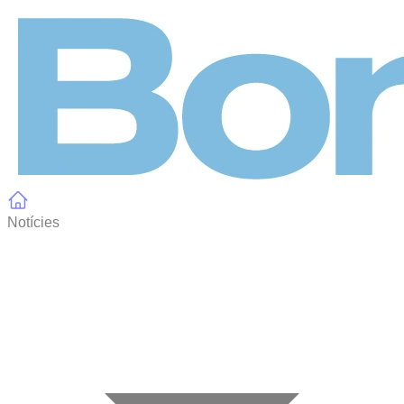
Panell de gestió de galetes
Notícies